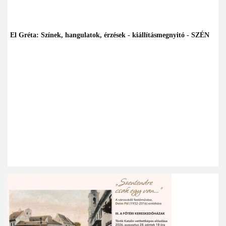
El Gréta: Színek, hangulatok, érzések - kiállításmegnyitó - SZÉN