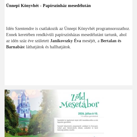
Ünnepi Könyvhét - Papírszínház mesedélután
Idén Szentendre is csatlakozik az Ünnepi Könyvhét programsorozathoz.
Ennek keretében rendkívüli papírszínházas mesedélutánt tartunk, ahol
az idén száz éve született
Janikovszky Éva
meséjét, a
Bertalan és
Barnabás
t láthatjátok és hallhatjátok.