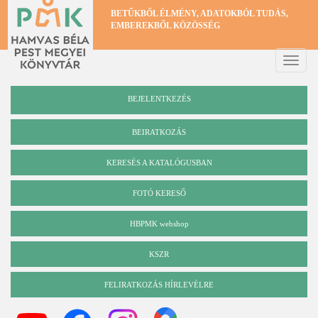
Ugrás
BETŰKBŐL ÉLMÉNY, ADATOKBÓL TUDÁS,
a
EMBEREKBŐL KÖZÖSSÉG
tartalomra
Toggle
naviga
BEJELENTKEZÉS
BEIRATKOZÁS
KERESÉS A KATALÓGUSBAN
Katalógus
FOTÓ KERESŐ
HBPMK webshop
KSZR
FELIRATKOZÁS HÍRLEVÉLRE