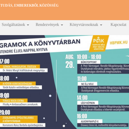
 TUDÁS, EMBEREKBŐL KÖZÖSSÉG
Szolgáltatások
Rendezvények
Könyvtárosoknak
Kapcsolat