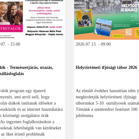
07. - 15:00
2026.07.13. - 09:00
lók - Természetjárás, utazás,
Helytörténeti ifjúsági tábor 2026
zállásfoglalás
valók program egy újszerű
Az elmúlt évekhez hasonlóan idén i
yezés, ami arról szól, hogy
meghirdetjük helytörténeti ifjúsági
olás diákok tanítanak időseket a
táborunkat 5-10. osztályosok számá
s eszközök és az internet használatára
Témánk a szentendrei festészet 100 
ai közösségi szolgálatos órák
jubileuma.
 Az ingyenes foglalkozásokon a
soknak lehetőségük van kérdéseket
, az őket érintő problémák