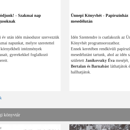
ódjunk! - Szakmai nap
Ünnepi Könyvhét - Papírszínház
gusoknak
mesedélután
i év után idén másodszor szervezzük
Idén Szentendre is csatlakozik az Ü
mai napunkat, melyre szeretettel
Könyvhét programsorozathoz.
 környékbeli intézmények
Ennek keretében rendkívüli papírsz
sait, gyerekekkel foglalkozó
mesedélutánt tartunk, ahol az idén s
reit.
született
Janikovszky Éva
meséjét,
Bertalan és Barnabás
t láthatjátok 
hallhatjátok.
k
gi könyvtár