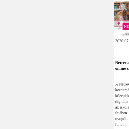
2026.07.
Netreva
online s
A Netre
kezdemén
középisk
digitáli
az iskol
fejében.
nyugdíja
feltenni