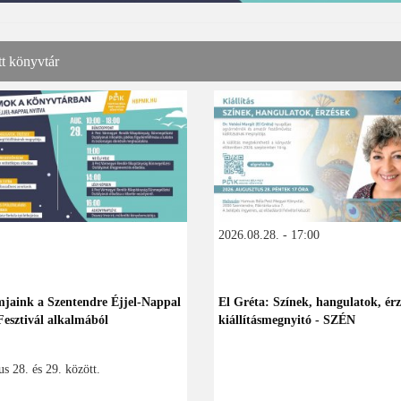
tt könyvtár
2026.08.28. - 17:00
jaink a Szentendre Éjjel-Nappal
El Gréta: Színek, hangulatok, érz
Fesztivál alkalmából
kiállításmegnyitó - SZÉN
s 28. és 29. között.