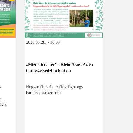
2026.05.28. - 18:00
„Miénk itt a tér” - Klein Ákos: Az én
természetvédelmi kertem
s
Hogyan éltessük az élővilágot egy
bármekkora kertben?
ra.
éves