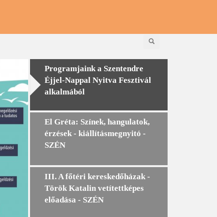
Keresés
Programjaink a Szentendre
Éjjel-Nappal Nyitva Fesztivál
alkalmából
El Gréta: Színek, hangulatok,
érzések - kiállításmegnyitó -
SZÉN
III. A főtéri kereskedőházak -
Török Katalin vetítettképes
előadása - SZÉN