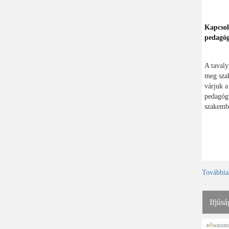
Kapcsol
pedagó
A tavaly
meg szak
várjuk a
pedagógu
szakembe
Továbbia
Ifjúsá