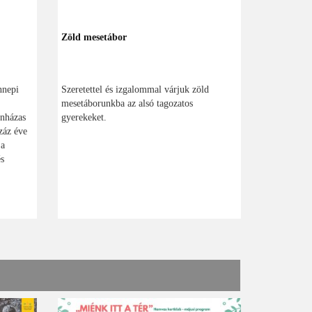
Zöld mesetábor
nnepi
Szeretettel és izgalommal várjuk zöld
mesetáborunkba az alsó tagozatos
ínházas
gyerekeket.
záz éve
 a
és