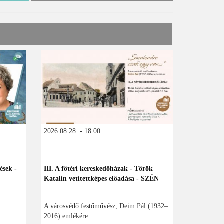
2026.08.28. - 18:00
ések -
III. A főtéri kereskedőházak - Török
Katalin vetítettképes előadása - SZÉN
A városvédő festőművész, Deim Pál (1932–
2016) emlékére.