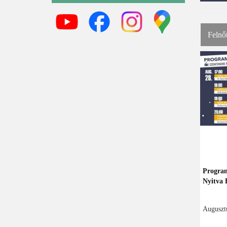
Felnő
Program
Nyitva 
Augusztu