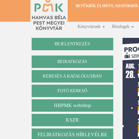
Ugrás
BETŰKBŐL ÉLMÉNY, ADATOKBÓL
a
tartalomra
Könyvtárunk
Részlegek
Fő
navigáció
BEJELENTKEZÉS
BEIRATKOZÁS
KERESÉS A KATALÓGUSBAN
Katalógus
FOTÓ KERESŐ
HBPMK webshop
KSZR
FELIRATKOZÁS HÍRLEVÉLRE