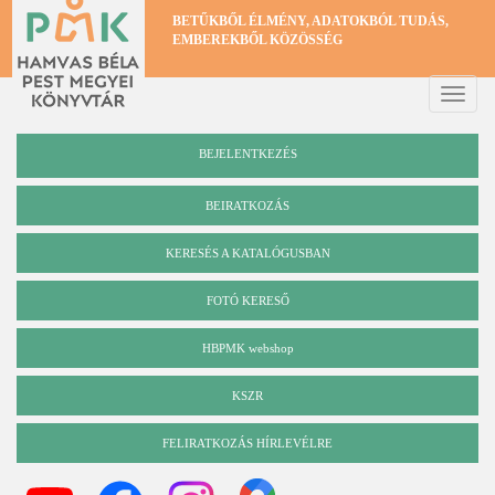
Ugrás
BETŰKBŐL ÉLMÉNY, ADATOKBÓL TUDÁS,
a
EMBEREKBŐL KÖZÖSSÉG
tartalomra
Toggle
naviga
BEJELENTKEZÉS
BEIRATKOZÁS
KERESÉS A KATALÓGUSBAN
Katalógus
FOTÓ KERESŐ
HBPMK webshop
KSZR
FELIRATKOZÁS HÍRLEVÉLRE