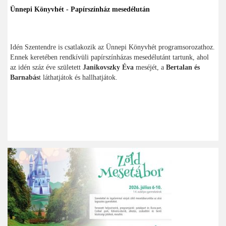
Ünnepi Könyvhét - Papírszínház mesedélután
Idén Szentendre is csatlakozik az Ünnepi Könyvhét programsorozathoz.
Ennek keretében rendkívüli papírszínházas mesedélutánt tartunk, ahol
az idén száz éve született
Janikovszky Éva
meséjét, a
Bertalan és
Barnabás
t láthatjátok és hallhatjátok.