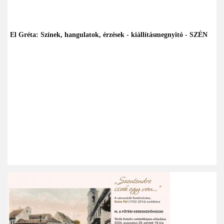
El Gréta: Színek, hangulatok, érzések - kiállításmegnyitó - SZÉN