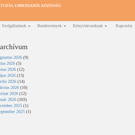
 TUDÁS, EMBEREKBŐL KÖZÖSSÉG
Szolgáltatások
Rendezvények
Könyvtárosoknak
Kapcsolat
 archívum
gusztus 2026
(9)
lius 2026
(5)
nius 2026
(12)
jus 2026
(13)
rilis 2026
(14)
rcius 2026
(10)
bruár 2026
(12)
nuár 2026
(103)
cember 2025
(1)
eptember 2025
(1)
zámozás