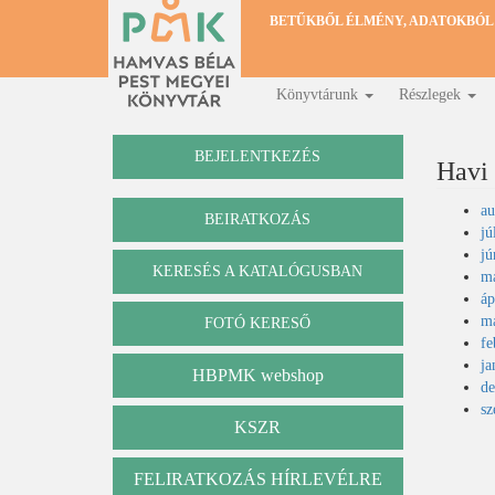
Ugrás
BETŰKBŐL ÉLMÉNY, ADATOKBÓL
a
tartalomra
Könyvtárunk
Részlegek
Fő
navigáció
BEJELENTKEZÉS
Havi
au
BEIRATKOZÁS
jú
jú
KERESÉS A KATALÓGUSBAN
má
Katalógus
áp
má
FOTÓ KERESŐ
fe
ja
HBPMK webshop
de
sz
KSZR
Oldals
FELIRATKOZÁS HÍRLEVÉLRE