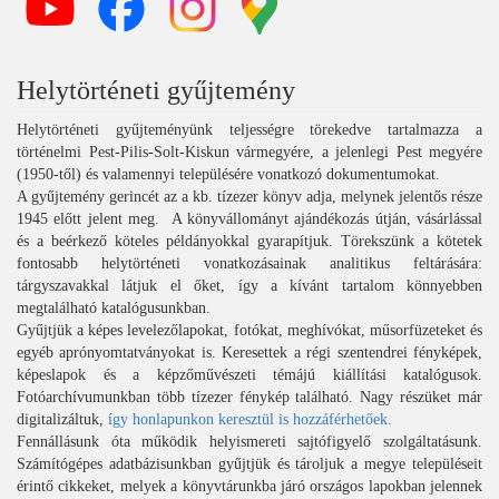
Helytörténeti gyűjtemény
Helytörténeti gyűjteményünk teljességre törekedve tartalmazza a
történelmi Pest-Pilis-Solt-Kiskun vármegyére, a jelenlegi Pest megyére
(1950-től) és valamennyi településére vonatkozó dokumentumokat.
A gyűjtemény gerincét az a kb. tízezer könyv adja, melynek jelentős része
1945 előtt jelent meg. A könyvállományt ajándékozás útján, vásárlással
és a beérkező köteles példányokkal gyarapítjuk. Törekszünk a kötetek
fontosabb helytörténeti vonatkozásainak analitikus feltárására:
tárgyszavakkal látjuk el őket, így a kívánt tartalom könnyebben
megtalálható katalógusunkban.
Gyűjtjük a képes levelezőlapokat, fotókat, meghívókat, műsorfüzeteket és
egyéb aprónyomtatványokat is. Keresettek a régi szentendrei fényképek,
képeslapok és a képzőművészeti témájú kiállítási katalógusok.
Fotóarchívumunkban több tízezer fénykép található. Nagy részüket már
digitalizáltuk,
így honlapunkon keresztül is hozzáférhetőek.
Fennállásunk óta működik helyismereti sajtófigyelő szolgáltatásunk.
Számítógépes adatbázisunkban gyűjtjük és tároljuk a megye településeit
érintő cikkeket, melyek a könyvtárunkba járó országos lapokban jelennek