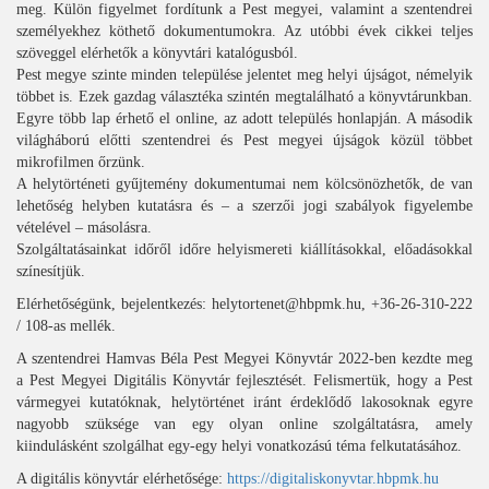
meg. Külön figyelmet fordítunk a Pest megyei, valamint a szentendrei
személyekhez köthető dokumentumokra. Az utóbbi évek cikkei teljes
szöveggel elérhetők a könyvtári katalógusból.
Pest megye szinte minden települése jelentet meg helyi újságot, némelyik
többet is. Ezek gazdag választéka szintén megtalálható a könyvtárunkban.
Egyre több lap érhető el online, az adott település honlapján. A második
világháború előtti szentendrei és Pest megyei újságok közül többet
mikrofilmen őrzünk.
A helytörténeti gyűjtemény dokumentumai nem kölcsönözhetők, de van
lehetőség helyben kutatásra és – a szerzői jogi szabályok figyelembe
vételével – másolásra.
Szolgáltatásainkat időről időre helyismereti kiállításokkal, előadásokkal
színesítjük.
Elérhetőségünk, bejelentkezés: helytortenet@hbpmk.hu, +36-26-310-222
/ 108-as mellék.
A szentendrei Hamvas Béla Pest Megyei Könyvtár 2022-ben kezdte meg
a Pest Megyei Digitális Könyvtár fejlesztését. Felismertük, hogy a Pest
vármegyei kutatóknak, helytörténet iránt érdeklődő lakosoknak egyre
nagyobb szüksége van egy olyan online szolgáltatásra, amely
kiindulásként szolgálhat egy-egy helyi vonatkozású téma felkutatásához.
A digitális könyvtár elérhetősége:
https://digitaliskonyvtar.hbpmk.hu