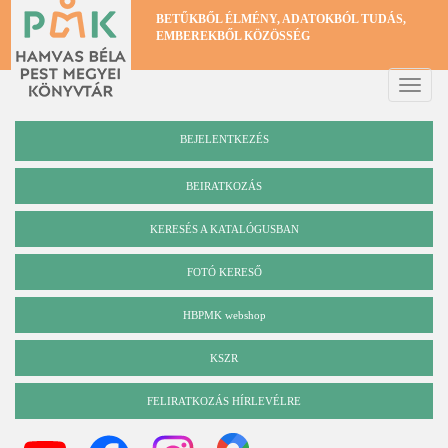
Ugrás
BETŰKBŐL ÉLMÉNY, ADATOKBÓL TUDÁS,
a
EMBEREKBŐL KÖZÖSSÉG
tartalomra
Toggle
naviga
BEJELENTKEZÉS
BEIRATKOZÁS
KERESÉS A KATALÓGUSBAN
Katalógus
FOTÓ KERESŐ
HBPMK webshop
KSZR
FELIRATKOZÁS HÍRLEVÉLRE