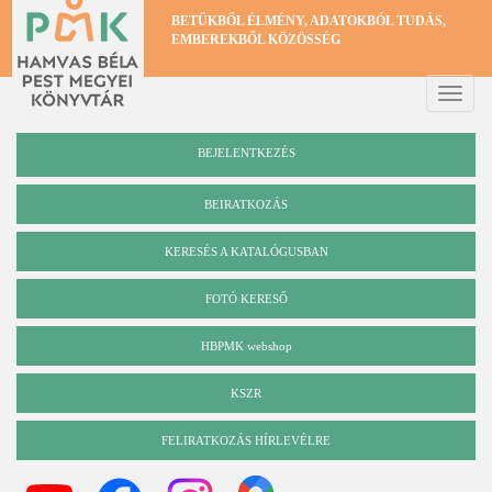
Ugrás
BETŰKBŐL ÉLMÉNY, ADATOKBÓL TUDÁS,
a
EMBEREKBŐL KÖZÖSSÉG
tartalomra
Toggle
naviga
BEJELENTKEZÉS
BEIRATKOZÁS
KERESÉS A KATALÓGUSBAN
Katalógus
FOTÓ KERESŐ
HBPMK webshop
KSZR
FELIRATKOZÁS HÍRLEVÉLRE