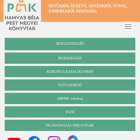
Ugrás
BETŰKBŐL ÉLMÉNY, ADATOKBÓL TUDÁS,
a
EMBEREKBŐL KÖZÖSSÉG
tartalomra
Toggle
naviga
BEJELENTKEZÉS
BEIRATKOZÁS
KERESÉS A KATALÓGUSBAN
Katalógus
FOTÓ KERESŐ
HBPMK webshop
KSZR
FELIRATKOZÁS HÍRLEVÉLRE