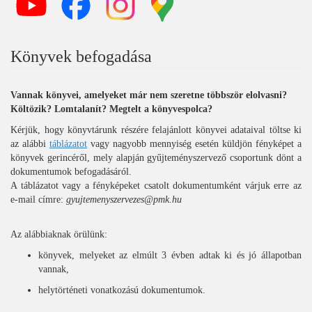
Könyvek befogadása
Vannak könyvei, amelyeket már nem szeretne többször elolvasni?
Költözik? Lomtalanít? Megtelt a könyvespolca?
Kérjük, hogy könyvtárunk részére felajánlott könyvei adataival töltse ki
az alábbi
táblázatot
vagy nagyobb mennyiség esetén küldjön fényképet a
könyvek gerincéről, mely alapján gyűjteményszervező csoportunk dönt a
dokumentumok befogadásáról.
A táblázatot vagy a fényképeket csatolt dokumentumként várjuk erre az
e-mail címre:
gyujtemenyszervezes@pmk.hu
Az alábbiaknak örülünk:
könyvek, melyeket az elmúlt 3 évben adtak ki és jó állapotban
vannak,
helytörténeti vonatkozású dokumentumok.