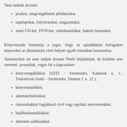
Nem tudunk átvenni:
piszkos, megrongálódott példányokat,
napilapokat, folyóiratokat, magazinokat,
zenei CD-ket, DVD-ket, videókazettákat, bakelit lemezeket.
Könyvtárunk fenntartja a jogot, hogy az ajándékként befogadott
könyveket az állományba vétel helyett egyéb formában hasznosítsa.
Amennyiben mi nem tudjuk átvenni Öntől felajánlását, de kidobni sem
szeretné, javasoljuk, vegye fel a kapcsolatot:
könyvmegállókkal (SZEI - Szentendre, Kanonok u. 1.,
Tourinform Iroda – Szentendre, Dumtsa J. u. 22.),
könyvmentőkkel,
adományboltokkal,
rászorultakkal foglalkozó civil vagy egyházi szervezetekkel,
hajléktalanszállókkal,
átmeneti szállásokkal.