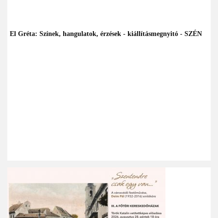
El Gréta: Színek, hangulatok, érzések - kiállításmegnyitó - SZÉN