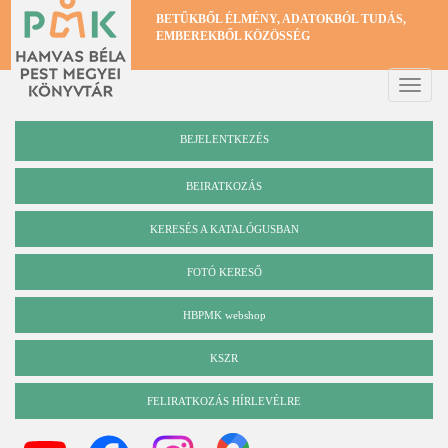
Ugrás
BETŰKBŐL ÉLMÉNY, ADATOKBÓL TUDÁS,
a
EMBEREKBŐL KÖZÖSSÉG
tartalomra
Toggle
naviga
BEJELENTKEZÉS
BEIRATKOZÁS
KERESÉS A KATALÓGUSBAN
Katalógus
FOTÓ KERESŐ
HBPMK webshop
KSZR
FELIRATKOZÁS HÍRLEVÉLRE