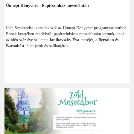
Ünnepi Könyvhét - Papírszínház mesedélután
Idén Szentendre is csatlakozik az Ünnepi Könyvhét programsorozathoz.
Ennek keretében rendkívüli papírszínházas mesedélutánt tartunk, ahol
az idén száz éve született
Janikovszky Éva
meséjét, a
Bertalan és
Barnabás
t láthatjátok és hallhatjátok.