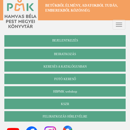
Ugrás
BETŰKBŐL ÉLMÉNY, ADATOKBÓL TUDÁS,
a
EMBEREKBŐL KÖZÖSSÉG
tartalomra
Toggle
naviga
BEJELENTKEZÉS
BEIRATKOZÁS
KERESÉS A KATALÓGUSBAN
Katalógus
FOTÓ KERESŐ
HBPMK webshop
KSZR
FELIRATKOZÁS HÍRLEVÉLRE