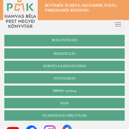
Ugrás
BETŰKBŐL ÉLMÉNY, ADATOKBÓL TUDÁS,
a
EMBEREKBŐL KÖZÖSSÉG
tartalomra
Toggle
naviga
BEJELENTKEZÉS
BEIRATKOZÁS
KERESÉS A KATALÓGUSBAN
Katalógus
FOTÓ KERESŐ
HBPMK webshop
KSZR
FELIRATKOZÁS HÍRLEVÉLRE