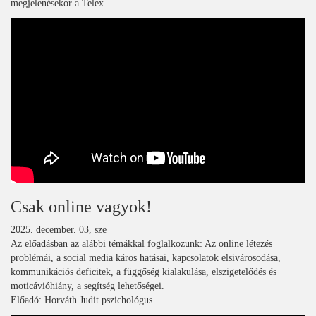
megjelenésekor a Telex.
Csak online vagyok!
2025. december. 03, sze
Az előadásban az alábbi témákkal foglalkozunk: Az online létezés
problémái, a social media káros hatásai, kapcsolatok elsivárosodása,
kommunikációs deficitek, a függőség kialakulása, elszigetelődés és
moticávióhiány, a segítség lehetőségei.
Előadó: Horváth Judit pszichológus