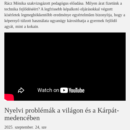
Rácz Mónika szakvizsgázott pedagógus előadása. Milyen árat fizetünk a
technika fejlődéséért? A legfrissebb képalkotó eljárásokkal végzett
kísérletek legmeghökkentőbb eredménye egyértelműen bizonyítja, hogy a
képernyő túlzott használata ugyanúgy károsíthatja a gyermek fejlődő
agyát, mint a kokain.
Nyelvi problémák a világon és a Kárpát-
medencében
2025. szeptember. 24, sze