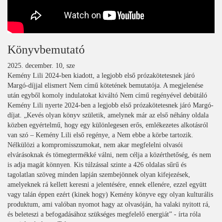
Könyvbemutató
2025. december. 10, sze
Kemény Lili 2024-ben kiadott, a legjobb első prózakötetesnek járó
Margó-díjjal elismert Nem című kötetének bemutatója. A megjelenése
után egyből komoly indulatokat kiváltó Nem című regényével debütáló
Kemény Lili nyerte 2024-ben a legjobb első prózakötetesnek járó Margó-
díjat. „Kevés olyan könyv születik, amelynek már az első néhány oldala
közben egyértelmű, hogy egy különlegesen erős, emlékezetes alkotásról
van szó – Kemény Lili első regénye, a Nem ebbe a körbe tartozik.
Nélkülözi a kompromisszumokat, nem akar megfelelni olvasói
elvárásoknak és tömegtermékké válni, nem célja a közérthetőség, és nem
is adja magát könnyen. Kis túlzással szinte a 426 oldalas sűrű és
tagolatlan szöveg minden lapján szembejönnek olyan kifejezések,
amelyeknek rá kellett keresni a jelentésére, ennek ellenére, ezzel együtt
vagy talán éppen ezért (kinek hogy) Kemény könyve egy olyan kulturális
produktum, ami valóban nyomot hagy az olvasóján, ha valaki nyitott rá,
és beleteszi a befogadásához szükséges megfelelő energiát” - írta róla