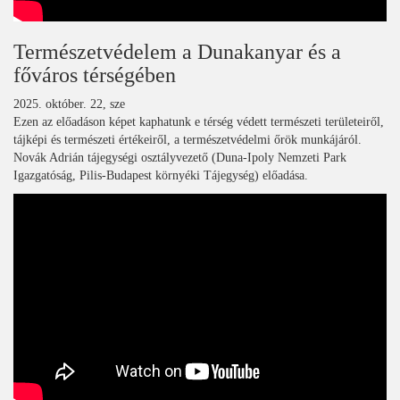
Természetvédelem a Dunakanyar és a
főváros térségében
2025. október. 22, sze
Ezen az előadáson képet kaphatunk e térség védett természeti területeiről,
tájképi és természeti értékeiről, a természetvédelmi őrök munkájáról.
Novák Adrián tájegységi osztályvezető (Duna-Ipoly Nemzeti Park
Igazgatóság, Pilis-Budapest környéki Tájegység) előadása.