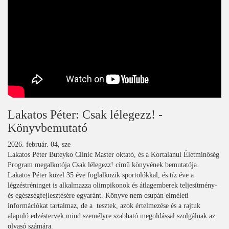
Lakatos Péter: Csak lélegezz! -
Könyvbemutató
2026. február. 04, sze
Lakatos Péter Buteyko Clinic Master oktató, és a Kortalanul Életminőség
Program megalkotója Csak lélegezz! című könyvének bemutatója.
Lakatos Péter közel 35 éve foglalkozik sportolókkal, és tíz éve a
légzéstréninget is alkalmazza olimpikonok és átlagemberek teljesítmény-
és egészségfejlesztésére egyaránt. Könyve nem csupán elméleti
információkat tartalmaz, de a tesztek, azok értelmezése és a rajtuk
alapuló edzéstervek mind személyre szabható megoldással szolgálnak az
olvasó számára.