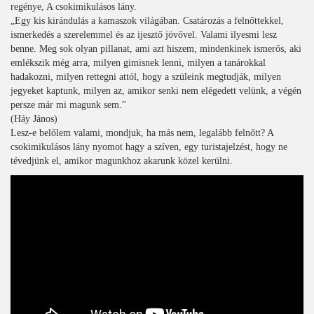
regénye, A csokimikulásos lány.
„Egy kis kirándulás a kamaszok világában. Csatározás a felnőttekkel,
ismerkedés a szerelemmel és az ijesztő jövővel. Valami ilyesmi lesz
benne. Meg sok olyan pillanat, ami azt hiszem, mindenkinek ismerős, aki
emlékszik még arra, milyen gimisnek lenni, milyen a tanárokkal
hadakozni, milyen rettegni attól, hogy a szüleink megtudják, milyen
jegyeket kaptunk, milyen az, amikor senki nem elégedett velünk, a végén
persze már mi magunk sem.”
(Háy János)
Lesz-e belőlem valami, mondjuk, ha más nem, legalább felnőtt? A
csokimikulásos lány nyomot hagy a szíven, egy turistajelzést, hogy ne
tévedjünk el, amikor magunkhoz akarunk közel kerülni.