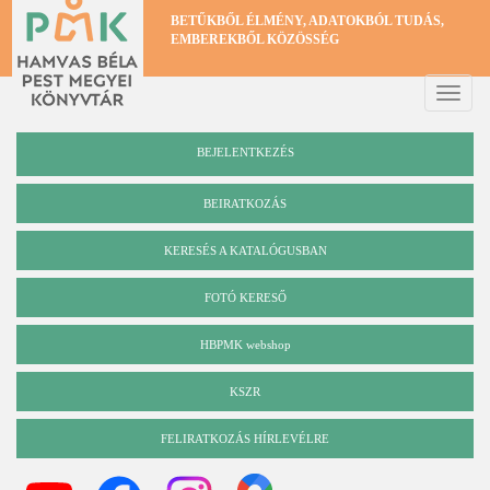
Ugrás
BETŰKBŐL ÉLMÉNY, ADATOKBÓL TUDÁS,
a
EMBEREKBŐL KÖZÖSSÉG
tartalomra
Toggle
naviga
BEJELENTKEZÉS
BEIRATKOZÁS
KERESÉS A KATALÓGUSBAN
Katalógus
FOTÓ KERESŐ
HBPMK webshop
KSZR
FELIRATKOZÁS HÍRLEVÉLRE