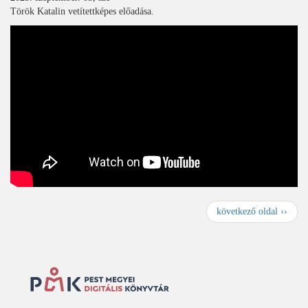
Török Katalin vetítettképes előadása.
Oldalszámozás
K
következő oldal ››
ö
v
e
t
k
e
z