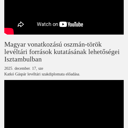
Magyar vonatkozású oszmán-török
levéltári források kutatásának lehetőségei
Isztambulban
2025. december. 17, sze
Katkó Gáspár levéltári szakdiplomata előadása.