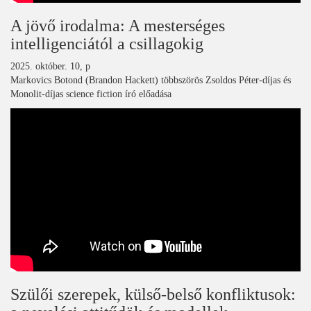
A jövő irodalma: A mesterséges
intelligenciától a csillagokig
2025. október. 10, p
Markovics Botond (Brandon Hackett) többszörös Zsoldos Péter-díjas és
Monolit-díjas science fiction író előadása
Szülői szerepek, külső-belső konfliktusok: