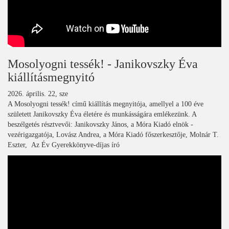
Mosolyogni tessék! - Janikovszky Éva
kiállításmegnyitó
2026. április. 22, sze
A Mosolyogni tessék! című kiállítás megnyitója, amellyel a 100 éve
született Janikovszky Éva életére és munkásságára emlékezünk. A
beszélgetés résztvevői: Janikovszky János, a Móra Kiadó elnök -
vezérigazgatója, Lovász Andrea, a Móra Kiadó főszerkesztője, Molnár T.
Eszter, Az Év Gyerekkönyve-díjas író