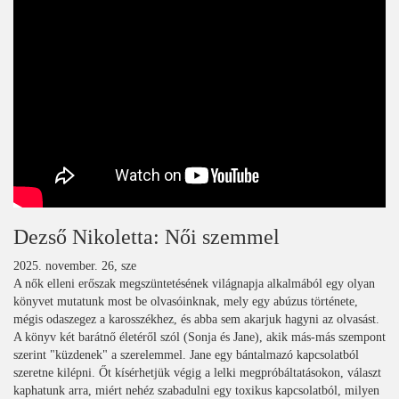
Dezső Nikoletta: Női szemmel
2025. november. 26, sze
A nők elleni erőszak megszüntetésének világnapja alkalmából egy olyan
könyvet mutatunk most be olvasóinknak, mely egy abúzus története,
mégis odaszegez a karosszékhez, és abba sem akarjuk hagyni az olvasást.
A könyv két barátnő életéről szól (Sonja és Jane), akik más-más szempont
szerint "küzdenek" a szerelemmel. Jane egy bántalmazó kapcsolatból
szeretne kilépni. Őt kísérhetjük végig a lelki megpróbáltatásokon, választ
kaphatunk arra, miért nehéz szabadulni egy toxikus kapcsolatból, milyen