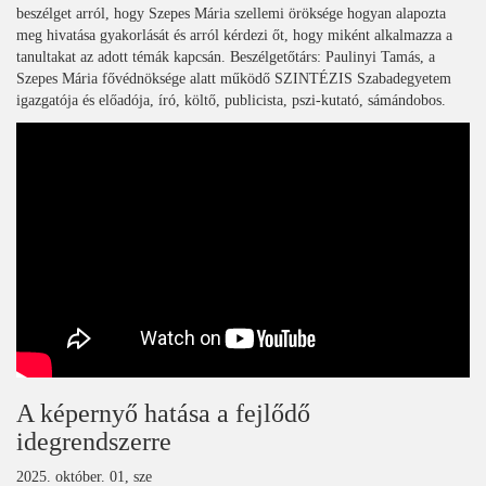
beszélget arról, hogy Szepes Mária szellemi öröksége hogyan alapozta
meg hivatása gyakorlását és arról kérdezi őt, hogy miként alkalmazza a
tanultakat az adott témák kapcsán. Beszélgetőtárs: Paulinyi Tamás, a
Szepes Mária fővédnöksége alatt működő SZINTÉZIS Szabadegyetem
igazgatója és előadója, író, költő, publicista, pszi-kutató, sámándobos.
A képernyő hatása a fejlődő
idegrendszerre
2025. október. 01, sze