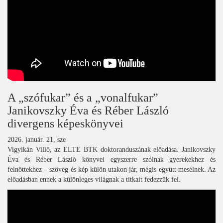
A „szófukar” és a „vonalfukar”
Janikovszky Éva és Réber László
divergens képeskönyvei
2026. január. 21, sze
Vigyikán Villő, az ELTE BTK doktoranduszának előadása. Janikovszky
Éva és Réber László könyvei egyszerre szólnak gyerekekhez és
felnőttekhez – szöveg és kép külön utakon jár, mégis együtt mesélnek. Az
előadásban ennek a különleges világnak a titkait fedezzük fel.