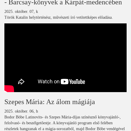
- Barcsay-könyvek a Kárpát-medencében
2025. október. 07, k
Török Katalin helytörténész, művészeti író vetítettképes előadása.
Szepes Mária: Az álom mágiája
2025. október. 06, h
Bodor Böbe Latinovits- és Szepes Mária-díjas színésznő könyvajánló-,
felolvasó- és beszélgetőestje. A könyvajánló program első felében
részletek hangzanak el a mágia-sorozatból, majd Bodor Böbe vendégével