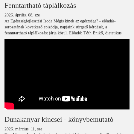
Fenntartható táplálkozás
2026. április. 08, sze
Az Egészségfejlesztési Iroda Mégis kinek az egészsége? - előadás-
sorozatának következő epizódja, napjaink sürgető kérdését, a
fennntartható táplálkozást járja körül. Előadó: Tóth Enikő, dietetikus
Dunakanyar kincsei - könyvbemutató
2026. március. 11, sze