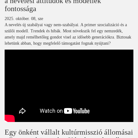
a nevelési attitűdök és modellek
fontossága
2025. október. 08, sze
A nevelés új szabályai vagy nem-szabályai. A primer szocializáció és a
szülői modell. Trendek és hibák. Most növekszik fel egy nemzedék,
amely majd remélhetőleg gondot visel az idősebb generációkra. Biztosak
lehetünk abban, hogy megfelelő támogatást fognak nyújtani?
Egy önként vállalt kultúrmisszió állomásai