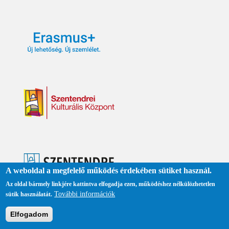
ő
o
l
d
a
l
A weboldal a megfelelő működés érdekében sütiket használ.
Az oldal bármely linkjére kattintva elfogadja ezen, működéshez nélkülözhetetlen
További információk
sütik használatát.
Elfogadom