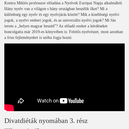
Kontra Miklós professzor előadása a Nyelvek Európai Napja alkalmából.
Hány nyelv van a világon s hány országban beszélik őket? Mi a
különbség egy nyelv és egy nyelvjárás között? Mik a kisebbségi nyelvi
jogok, a nyelvi emberi jogok, és az univerzális nyelvi jogok? Mi fán
terem a „helyes magyar beszéd”? Az előadó ezeket a kérdéseket
boncolgatta már 2019-es könyvében is: Felelős nyelvészet, most azonban
a friss fejleményeket is szóba fogja hozni.
Divatdiéták nyomában 3. rész