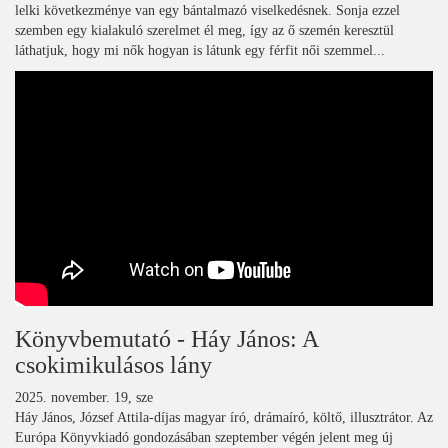
lelki következménye van egy bántalmazó viselkedésnek. Sonja ezzel
szemben egy kialakuló szerelmet él meg, így az ő szemén keresztül
láthatjuk, hogy mi nők hogyan is látunk egy férfit női szemmel...
Könyvbemutató - Háy János: A
csokimikulásos lány
2025. november. 19, sze
Háy János, József Attila-díjas magyar író, drámaíró, költő, illusztrátor. Az
Európa Könyvkiadó gondozásában szeptember végén jelent meg új