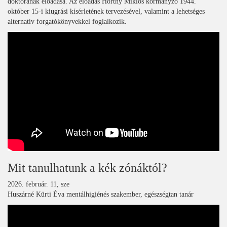
doktorának előadása. Az előadás Horthy Miklós kormányzó 1944.
október 15-i kiugrási kísérletének tervezésével, valamint a lehetséges
alternatív forgatókönyvekkel foglalkozik.
Mit tanulhatunk a kék zónáktól?
2026. február. 11, sze
Huszárné Kürti Éva mentálhigiénés szakember, egészségtan tanár