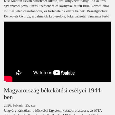
Kiss Maotun István őstörténet-kutató, író könyvbemutatója. Ez az írás
egy szívből jövő utazás Szentendre és környéke rejtett titkai között, ahol
múlt és jelen összefonódik, és történeteink életre kelnek. Beszélgetőtárs:
Benkovits György, a dalmátok képviselője, lokálpatrióta, vasárnapi festő
Magyarország békekötési esélyei 1944-
ben
2026. február. 25, sze
Ungváry Krisztián, a Miskolci Egyetem kutatóprofesszora, az MTA