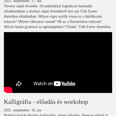
2025. szeptember. 17, sze
Növény alapú étrendek. Divatdiétákkal foglalkozó harmadik
előadásunkban a növényi alapú étrendekről lesz szó Tóth Eszter,
dietetikus előadásában. Milyen régre nyúlik vissza ez a táplálkozási
irányzat? Milyen változatai vannak? Mi az a flexitáriánus irányzat?
Milyen hatást gyakorol az egészségünkre? Előadó: Tóth Eszter dietetikus
Kalligráfia - előadás és workshop
2025. szeptember. 10, sze
Bubán-Gárgyán Brigitta kalligráfus, oktató előadása. Hogyan alakult ki