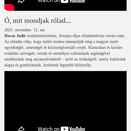
Ó, mit mondjak rólad...
2025. november. 12, sze
Havas Judit
irodalomtörténész, Artisjus-díjas előadóművész verses estje.
Az előadás célja, hogy méltó módon ünnepeljük meg a magyar nyelv
egyediségét, zeneiségét és közösségformáló erejét. Klasszikus és kortárs
irodalmi szövegek, versek és személyes vallomások segítségével
emlékezünk meg anyanyelvünkről – arról az örökségről, amely kultúránk
alapja és gondolataink, érzéseink legszebb kifejezője.