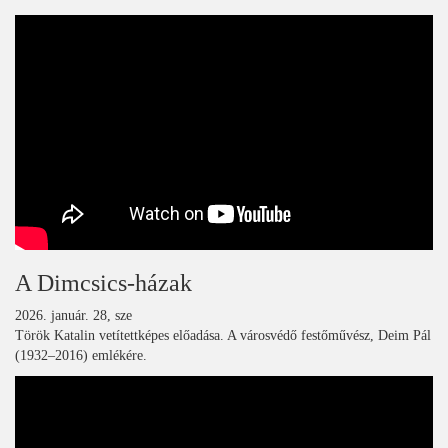
A Dimcsics-házak
2026. január. 28, sze
Török Katalin vetítettképes előadása. A városvédő festőművész, Deim Pál
(1932–2016) emlékére.