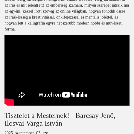
az írás és mit jelent(ett) az emberiség számára, milyen szerepet játszik ma
az egyéni, kézzel írott szöveg az online világban, hogyan fonódik össze
az íráskészség a kreativitással, önkifejezéssel és mentális jóléttel, és
hogyan lett a kalligráfia egyre népszerűbb modern hobbi és művészeti
forma.
Tisztelet a Mesternek! - Barcsay Jenő,
Ilosvai Varga István
2025. szeptember. 03, sze