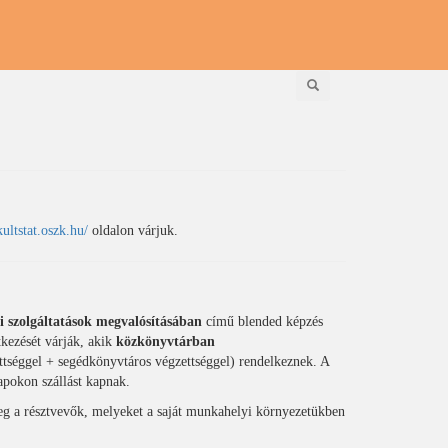
Keresés
kultstat.oszk.hu/
oldalon várjuk.
i szolgáltatások megvalósításában
című blended képzés
kezését várják, akik
közkönyvtárban
ettséggel + segédkönyvtáros végzettséggel) rendelkeznek. A
napokon szállást kapnak.
g a résztvevők, melyeket a saját munkahelyi környezetükben