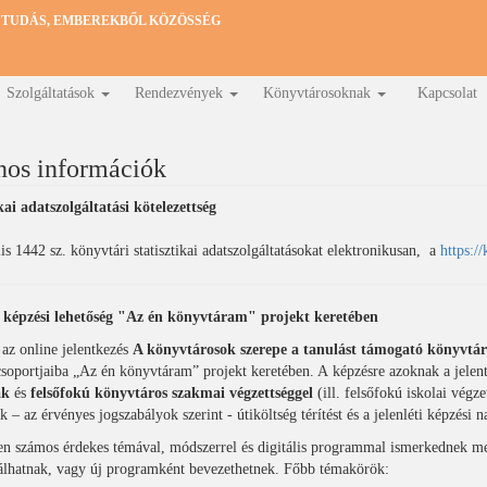
 TUDÁS, EMBEREKBŐL KÖZÖSSÉG
Szolgáltatások
Rendezvények
Könyvtárosoknak
Kapcsolat
nos információk
kai adatszolgáltatási kötelezettség
is 1442 sz. könyvtári statisztikai adatszolgáltatásokat elektronikusan, a
https://
 képzési lehetőség "Az én könyvtáram" projekt keretében
az online jelentkezés
A könyvtárosok szerepe a tanulást támogató könyvtár
soportjaiba „Az én könyvtáram” projekt keretében. A képzésre azoknak a jelent
ak
és
felsőfokú könyvtáros szakmai végzettséggel
(ill. felsőfokú iskolai végz
k – az érvényes jogszabályok szerint - útiköltség térítést és a jelenléti képzési 
en számos érdekes témával, módszerrel és digitális programmal ismerkednek me
bálhatnak, vagy új programként bevezethetnek. Főbb témakörök: