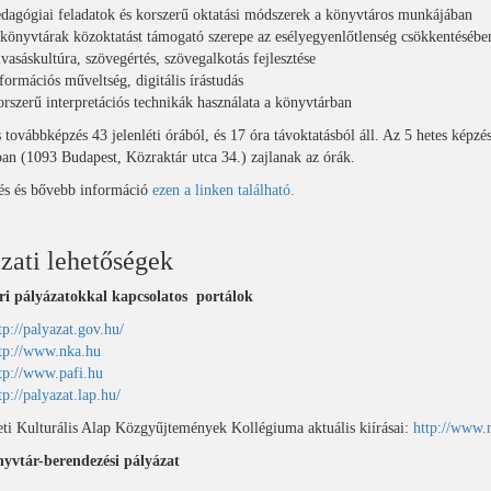
dagógiai feladatok és korszerű oktatási módszerek a könyvtáros munkájában
könyvtárak közoktatást támogató szerepe az esélyegyenlőtlenség csökkentésébe
vasáskultúra, szövegértés, szövegalkotás fejlesztése
formációs műveltség, digitális írástudás
rszerű interpretációs technikák használata a könyvtárban
 továbbképzés 43 jelenléti órából, és 17 óra távoktatásból áll. Az 5 hetes kép
n (1093 Budapest, Közraktár utca 34.) zajlanak az órák.
zés és bővebb információ
ezen a linken található.
zati lehetőségek
i pályázatokkal kapcsolatos portálok
tp://palyazat.gov.hu/
tp://www.nka.hu
tp://www.pafi.hu
tp://palyazat.lap.hu/
i Kulturális Alap Közgyűjtemények Kollégiuma aktuális kiírásai:
http://www.
vtár-berendezési pályázat