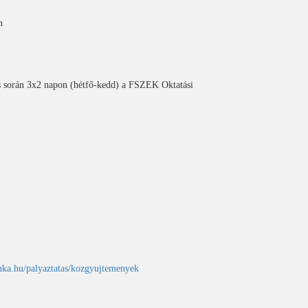
n
zés során 3x2 napon (hétfő-kedd) a FSZEK Oktatási
nka.hu/palyaztatas/kozgyujtemenyek