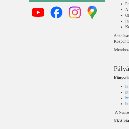
Pe
A 
Ol
In
Ko
A 60 órás
Központba
Jelentke
Pályá
Könyvtár
ht
ht
ht
ht
A Nemzet
NKA köny