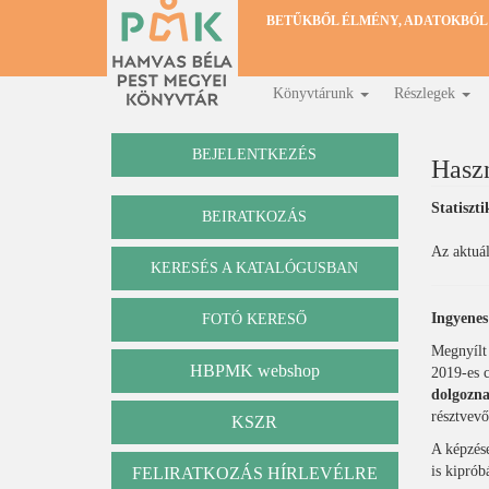
Ugrás
BETŰKBŐL ÉLMÉNY, ADATOKBÓL
a
tartalomra
Könyvtárunk
Részlegek
Fő
navigáció
BEJELENTKEZÉS
Hasz
Statiszti
BEIRATKOZÁS
Az aktuál
KERESÉS A KATALÓGUSBAN
Katalógus
Ingyenes
FOTÓ KERESŐ
Megnyílt 
HBPMK webshop
2019-es c
dolgozn
résztvevő
KSZR
A képzés
is kipró
FELIRATKOZÁS HÍRLEVÉLRE