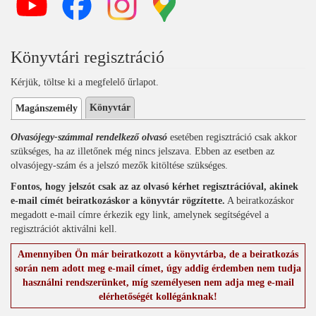
Könyvtári regisztráció
Kérjük, töltse ki a megfelelő űrlapot.
Könyvtár
Magánszemély
Olvasójegy-számmal rendelkező olvasó
esetében regisztráció csak akkor
szükséges, ha az illetőnek még nincs jelszava. Ebben az esetben az
olvasójegy-szám és a jelszó mezők kitöltése szükséges.
Fontos, hogy jelszót csak az az olvasó kérhet regisztrációval, akinek
e-mail címét beiratkozáskor a könyvtár rögzítette.
A beiratkozáskor
megadott e-mail címre érkezik egy link, amelynek segítségével a
regisztrációt aktiválni kell.
Amennyiben Ön már beiratkozott a könyvtárba, de a beiratkozás
során nem adott meg e-mail címet, úgy addig érdemben nem tudja
használni rendszerünket, míg személyesen nem adja meg e-mail
elérhetőségét kollégánknak!