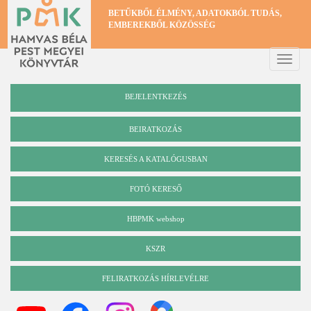
Ugrás
BETŰKBŐL ÉLMÉNY, ADATOKBÓL TUDÁS,
a
EMBEREKBŐL KÖZÖSSÉG
tartalomra
Toggle
naviga
BEJELENTKEZÉS
BEIRATKOZÁS
KERESÉS A KATALÓGUSBAN
Katalógus
FOTÓ KERESŐ
HBPMK webshop
KSZR
FELIRATKOZÁS HÍRLEVÉLRE