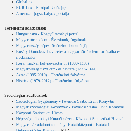
GlobaLex
EUR-Lex - Európai Uniós jog
A nemzeti jogszabályok portálja
Történelmi adatbázisok
Hungaricana - Közgyűjteményi portál
Magyar történelem - Évszámok, fogalmak
Magyarország képes történelmi kronológiája
Kosáry Domokos: Bevezetés a magyar történelem forrásaiba és
irodalmába
Korai magyar helynévszótár 1. (1000-1350)
Magyarország tiszti cím- és névtára (1873-1944)
Aetas (1985-2010) - Történelmi folyóirat
História (1979-2012) - Történelmi folyóirat
Szociológiai adatbázisok
Szociológiai Gyűjtemény - Fővárosi Szabó Ervin Könyvtár
Magyar szociológiai e-könyvek - Fővárosi Szabó Ervin Könyvtár
Központi Statisztikai Hivatal
Népességtudományi Kutatóintézet - Központi Statisztikai Hivatal
Magyar Társadalomtudományi Kutatóközpont - Kutatási
Dokumentációs Központ
– MTA