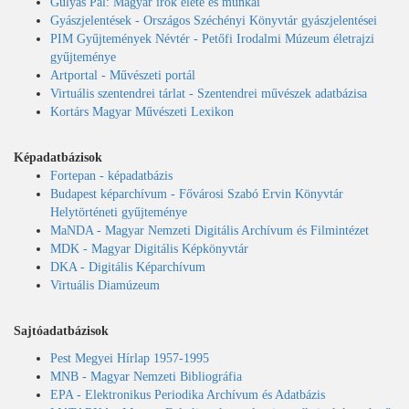
Gulyás Pál: Magyar írók élete és munkái
Gyászjelentések - Országos Széchényi Könyvtár gyászjelentései
PIM Gyűjtemények Névtér - Petőfi Irodalmi Múzeum életrajzi
gyűjteménye
Artportal - Művészeti portál
Virtuális szentendrei tárlat - Szentendrei művészek adatbázisa
Kortárs Magyar Művészeti Lexikon
Képadatbázisok
Fortepan - képadatbázis
Budapest képarchívum - Fővárosi Szabó Ervin Könyvtár
Helytörténeti gyűjteménye
MaNDA - Magyar Nemzeti Digitális Archívum és Filmintézet
MDK - Magyar Digitális Képkönyvtár
DKA - Digitális Képarchívum
Virtuális Diamúzeum
Sajtóadatbázisok
Pest Megyei Hírlap 1957-1995
MNB - Magyar Nemzeti Bibliográfia
EPA - Elektronikus Periodika Archívum és Adatbázis