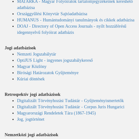
MATARKA - Magyar Folyóiratok tartalomjegyzékeinek kereshető
adatbázisa
Országgyűlési Könyvtár Sajtóadatbázisa
HUMANUS - Humántudományi tanulmányok és cikkek adatbázisa
DOAJ - Directory of Open Access Journals - nyílt hozzáférésű
idegennyelvű folyóirat adatbázis
Jogi adatbázisok
Nemzeti Jogszabálytár
OptiJUS Light - ingyenes jogszabálykereső
Magyar Közlöny
Bírósági Határozatok Gyűjteménye
Kúriai döntések
Retrospektív jogi adatbázisok
Digitalizált Törvényhozási Tudástár - Gyűjteményismertetők
Digitalizált Törvényhozási Tudástár - Corpus Juris Hungarici
Magyarországi Rendeletek Tára (1867-1945)
Jog, jogtörténet
Nemzetközi jogi adatbázisok