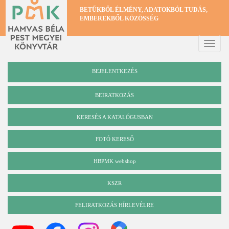
Ugrás
BETŰKBŐL ÉLMÉNY, ADATOKBÓL TUDÁS,
a
EMBEREKBŐL KÖZÖSSÉG
tartalomra
Toggle
naviga
BEJELENTKEZÉS
BEIRATKOZÁS
KERESÉS A KATALÓGUSBAN
Katalógus
FOTÓ KERESŐ
HBPMK webshop
KSZR
FELIRATKOZÁS HÍRLEVÉLRE