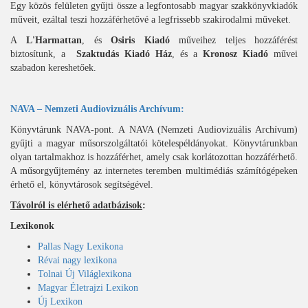
Egy közös felületen gyűjti össze a legfontosabb magyar szakkönyvkiadók
műveit, ezáltal teszi hozzáférhetővé a legfrissebb szakirodalmi műveket.
A
L'Harmattan
, és
Osiris Kiadó
műveihez teljes hozzáférést
biztosítunk, a
Szaktudás Kiadó Ház
, és a
Kronosz Kiadó
művei
szabadon kereshetőek.
NAVA – Nemzeti Audiovizuális Archívum:
Könyvtárunk NAVA-pont. A NAVA (Nemzeti Audiovizuális Archívum)
gyűjti a magyar műsorszolgáltatói kötelespéldányokat. Könyvtárunkban
olyan tartalmakhoz is hozzáférhet, amely csak korlátozottan hozzáférhető.
A műsorgyűjtemény az internetes teremben multimédiás számítógépeken
érhető el, könyvtárosok segítségével.
Távolról is elérhető adatbázisok
:
Lexikonok
Pallas Nagy Lexikona
Révai nagy lexikona
Tolnai Új Világlexikona
Magyar Életrajzi Lexikon
Új Lexikon