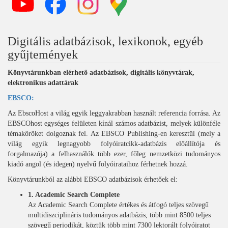
Digitális adatbázisok, lexikonok, egyéb
gyűjtemények
Könyvtárunkban elérhető adatbázisok, digitális könyvtárak,
elektronikus adattárak
EBSCO:
Az EbscoHost a világ egyik leggyakrabban használt referencia forrása. Az
EBSCOhost egységes felületen kínál számos adatbázist, melyek különféle
témaköröket dolgoznak fel. Az EBSCO Publishing-en keresztül (mely a
világ egyik legnagyobb folyóiratcikk-adatbázis előállítója és
forgalmazója) a felhasználók több ezer, főleg nemzetközi tudományos
kiadó angol (és idegen) nyelvű folyóirataihoz férhetnek hozzá.
Könyvtárunkból az alábbi EBSCO adatbázisok érhetőek el:
1. Academic Search Complete
Az Academic Search Complete értékes és átfogó teljes szövegű
multidiszciplináris tudományos adatbázis, több mint 8500 teljes
szövegű periodikát, köztük több mint 7300 lektorált folyóiratot