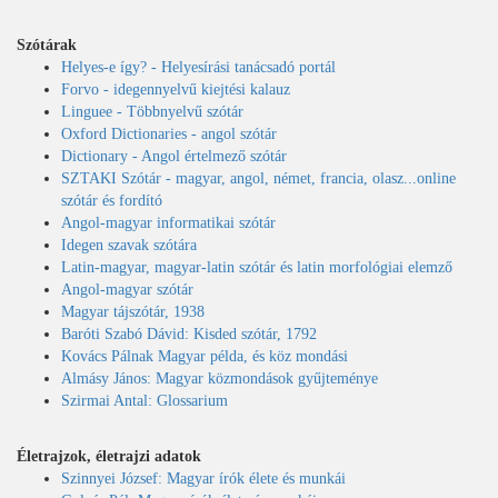
Szótárak
Helyes-e így? - Helyesírási tanácsadó portál
Forvo - idegennyelvű kiejtési kalauz
Linguee - Többnyelvű szótár
Oxford Dictionaries - angol szótár
Dictionary - Angol értelmező szótár
SZTAKI Szótár - magyar, angol, német, francia, olasz...online
szótár és fordító
Angol-magyar informatikai szótár
Idegen szavak szótára
Latin-magyar, magyar-latin szótár és latin morfológiai elemző
Angol-magyar szótár
Magyar tájszótár, 1938
Baróti Szabó Dávid: Kisded szótár, 1792
Kovács Pálnak Magyar példa, és köz mondási
Almásy János: Magyar közmondások gyűjteménye
Szirmai Antal: Glossarium
Életrajzok, életrajzi adatok
Szinnyei József: Magyar írók élete és munkái