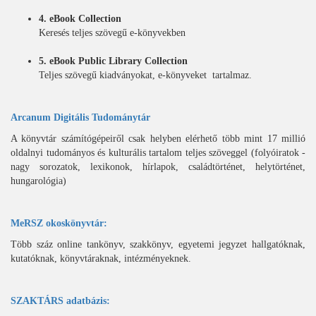
4. eBook Collection
Keresés teljes szövegű e-könyvekben
5. eBook Public Library Collection
Teljes szövegű kiadványokat, e-könyveket tartalmaz.
Arcanum Digitális Tudománytár
A könyvtár számítógépeiről csak helyben elérhető több mint 17 millió
oldalnyi tudományos és kulturális tartalom teljes szöveggel (folyóiratok -
nagy sorozatok, lexikonok, hírlapok, családtörténet, helytörténet,
hungarológia)
MeRSZ okoskönyvtár:
Több száz online tankönyv, szakkönyv, egyetemi jegyzet hallgatóknak,
kutatóknak, könyvtáraknak, intézményeknek.
SZAKTÁRS adatbázis: