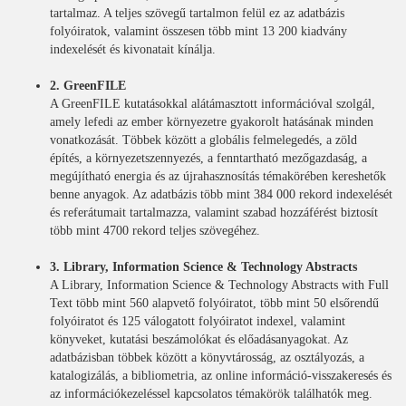
tartalmaz. A teljes szövegű tartalmon felül ez az adatbázis
folyóiratok, valamint összesen több mint 13 200 kiadvány
indexelését és kivonatait kínálja.
2. GreenFILE
A GreenFILE kutatásokkal alátámasztott információval szolgál,
amely lefedi az ember környezetre gyakorolt hatásának minden
vonatkozását. Többek között a globális felmelegedés, a zöld
építés, a környezetszennyezés, a fenntartható mezőgazdaság, a
megújítható energia és az újrahasznosítás témakörében kereshetők
benne anyagok. Az adatbázis több mint 384 000 rekord indexelését
és referátumait tartalmazza, valamint szabad hozzáférést biztosít
több mint 4700 rekord teljes szövegéhez.
3. Library, Information Science & Technology Abstracts
A Library, Information Science & Technology Abstracts with Full
Text több mint 560 alapvető folyóiratot, több mint 50 elsőrendű
folyóiratot és 125 válogatott folyóiratot indexel, valamint
könyveket, kutatási beszámolókat és előadásanyagokat. Az
adatbázisban többek között a könyvtárosság, az osztályozás, a
katalogizálás, a bibliometria, az online információ-visszakeresés és
az információkezeléssel kapcsolatos témakörök találhatók meg.