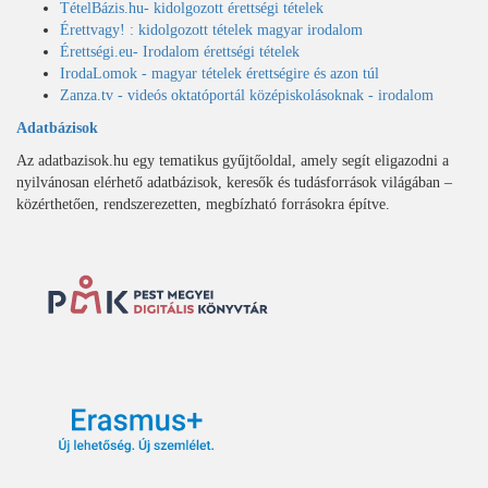
TételBázis.hu- kidolgozott érettségi tételek
Érettvagy! : kidolgozott tételek magyar irodalom
Érettségi.eu- Irodalom érettségi tételek
IrodaLomok - magyar tételek érettségire és azon túl
Zanza.tv - videós oktatóportál középiskolásoknak - irodalom
Adatbázisok
Az adatbazisok.hu egy tematikus gyűjtőoldal, amely segít eligazodni a
nyilvánosan elérhető adatbázisok, keresők és tudásforrások világában –
közérthetően, rendszerezetten, megbízható forrásokra építve.