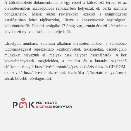
A kölcsönözhető dokumentumaink egy részét a kölcsönzői térben és az
olvasóteremben szabadpolcos rendszerben helyeztük el, bárki számára
böngészhetők. Másik részét raktárakban, ezekről a számítógépes
katalógusban lehet tájékozódni, illetve a könyvtárosok segítségével
kölcsönözhetők. Raktári szolgálat 17 óráig van, ezután érkező kéréseket a
következő nyitvatartási napon teljesítjük.
Elmélyült munkára, kutatásra alkalmas olvasótermünkben a különböző
tudományágakat reprezentáló kézikönyveket, lexikonokat, összefoglaló
munkákat helyeztük el, melyek csak helyben használhatók. A kor
követelményeinek megfelelően, a tanulást és a kutatást segítendő
előfizetett és nyílt hozzáférésű számítógépes adatbázisokhoz és CD-ROM-
okhoz való hozzáférést is biztosítunk. Ezekről a tájékoztató könyvtárosok
adnak bővebb felvilágosítást.