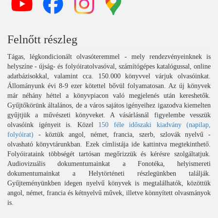
Felnőtt részleg
Tágas, légkondicionált olvasóteremmel - mely rendezvényeinknek is
helyszíne - újság- és folyóiratolvasóval, számítógépes katalógussal, online
adatbázisokkal, valamint cca. 150.000 könyvvel várjuk olvasóinkat.
Állományunk évi 8-9 ezer kötettel bővül folyamatosan. Az új könyvek
már néhány héttel a könyvpiacon való megjelenés után kereshetők.
Gyűjtőkörünk általános, de a város sajátos igényeihez igazodva kiemelten
gyűjtjük a művészeti könyveket. A vásárlásnál figyelembe vesszük
olvasóink igényeit is. Közel
150 féle időszaki kiadvány (napilap,
folyóirat)
- köztük angol, német, francia, szerb, szlovák nyelvű -
olvasható könyvtárunkban. Ezek címlistája ide kattintva megtekinthető.
Folyóirataink többségét tartósan megőrizzük és kérésre szolgáltatjuk.
Audiovizuális dokumentumainkat a Fonotéka, helyismereti
dokumentumainkat a Helytörténeti részlegünkben találják.
Gyűjteményünkben idegen nyelvű könyvek is megtalálhatók, közöttük
angol, német, francia és kétnyelvű művek, illetve könnyített olvasmányok
is.