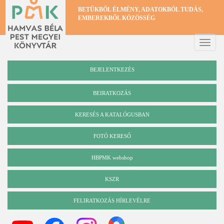
Ugrás
BETŰKBŐL ÉLMÉNY, ADATOKBÓL TUDÁS,
a
EMBEREKBŐL KÖZÖSSÉG
tartalomra
Toggle
naviga
BEJELENTKEZÉS
BEIRATKOZÁS
KERESÉS A KATALÓGUSBAN
Katalógus
FOTÓ KERESŐ
HBPMK webshop
KSZR
FELIRATKOZÁS HÍRLEVÉLRE