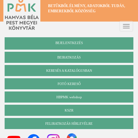
Ugrás
BETŰKBŐL ÉLMÉNY, ADATOKBÓL TUDÁS,
a
EMBEREKBŐL KÖZÖSSÉG
tartalomra
Toggle
naviga
BEJELENTKEZÉS
BEIRATKOZÁS
KERESÉS A KATALÓGUSBAN
Katalógus
FOTÓ KERESŐ
HBPMK webshop
KSZR
FELIRATKOZÁS HÍRLEVÉLRE