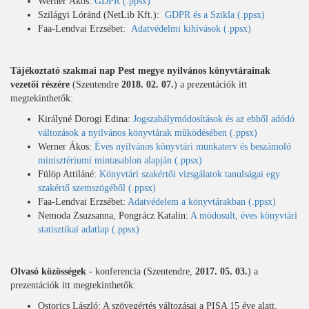
Werner Ákos:
GDPR (.ppsx)
Szilágyi Lóránd (NetLib Kft.):
GDPR és a Szikla (.ppsx)
Faa-Lendvai Erzsébet:
Adatvédelmi kihívások (.ppsx)
Tájékoztató szakmai nap Pest megye nyilvános könyvtárainak
vezetői részére
(Szentendre
2018. 02. 07.
) a prezentációk itt
megtekinthetők:
Királyné Dorogi Edina:
Jogszabálymódosítások és az ebből adódó
változások a nyilvános könyvtárak működésében (.ppsx)
Werner Ákos:
Éves nyilvános könyvtári munkaterv és beszámoló
minisztériumi mintasablon alapján (.ppsx)
Fülöp Attiláné:
Könyvtári szakértői vizsgálatok tanulságai egy
szakértő szemszögéből (.ppsx)
Faa-Lendvai Erzsébet:
Adatvédelem a könyvtárakban (.ppsx)
Nemoda Zsuzsanna, Pongrácz Katalin:
A módosult, éves könyvtári
statisztikai adatlap (.ppsx)
Olvasó közösségek
- konferencia (Szentendre,
2017. 05. 03.
) a
prezentációk itt megtekinthetők:
Ostorics László: A szövegértés változásai a PISA 15 éve alatt.