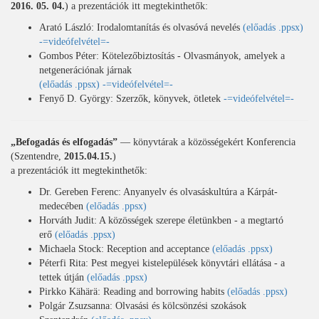
2016. 05. 04.
) a prezentációk itt megtekinthetők:
Arató László: Irodalomtanítás és olvasóvá nevelés
(előadás .ppsx)
-=videófelvétel=-
Gombos Péter: Kötelezőbiztosítás - Olvasmányok, amelyek a
netgenerációnak járnak
(előadás .ppsx)
-=videófelvétel=-
Fenyő D. György: Szerzők, könyvek, ötletek
-=videófelvétel=-
„Befogadás és elfogadás”
― könyvtárak a közösségekért Konferencia
(Szentendre,
2015.04.15.
)
a prezentációk itt megtekinthetők:
Dr. Gereben Ferenc: Anyanyelv és olvasáskultúra a Kárpát-
medecében
(előadás .ppsx)
Horváth Judit: A közösségek szerepe életünkben - a megtartó
erő
(előadás .ppsx)
Michaela Stock: Reception and acceptance
(előadás .ppsx)
Péterfi Rita: Pest megyei kistelepülések könyvtári ellátása - a
tettek útján
(előadás .ppsx)
Pirkko Kähärä: Reading and borrowing habits
(előadás .ppsx)
Polgár Zsuzsanna: Olvasási és kölcsönzési szokások