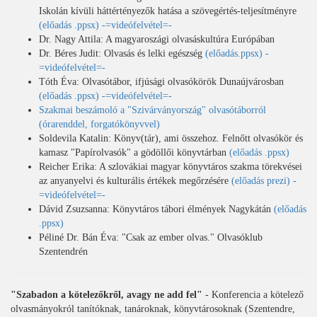
Iskolán kívüli háttértényezők hatása a szövegértés-teljesítményre
(előadás .ppsx)
-=videófelvétel=-
Dr. Nagy Attila: A magyaroszági olvasáskultúra Európában
Dr. Béres Judit: Olvasás és lelki egészség
(előadás.ppsx)
-
=videófelvétel=-
Tóth Éva: Olvasótábor, ifjúsági olvasókörök Dunaújvárosban
(előadás .ppsx)
-=videófelvétel=-
Szakmai beszámoló a "Szivárványország" olvasótáborról
(órarenddel, forgatókönyvvel)
Soldevila Katalin: Könyv(tár), ami összehoz. Felnőtt olvasókör és
kamasz "Papírolvasók" a gödöllői könyvtárban
(előadás .ppsx)
Reicher Erika: A szlovákiai magyar könyvtáros szakma törekvései
az anyanyelvi és kulturális értékek megőrzésére
(előadás prezi)
-
=videófelvétel=-
Dávid Zsuzsanna: Könyvtáros tábori élmények Nagykátán
(előadás
.ppsx)
Péliné Dr. Bán Éva: "Csak az ember olvas." Olvasóklub
Szentendrén
"Szabadon a kötelezőkről, avagy ne add fel"
- Konferencia a kötelező
olvasmányokról tanítóknak, tanároknak, könyvtárosoknak (Szentendre,