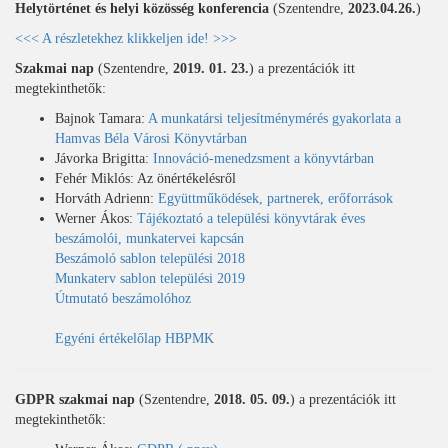
Helytörténet és helyi közösség konferencia
(Szentendre,
2023.04.26.
)
<<< A részletekhez klikkeljen ide! >>>
Szakmai nap
(Szentendre,
2019. 01. 23.
) a prezentációk itt
megtekinthetők:
Bajnok Tamara:
A munkatársi teljesítménymérés gyakorlata a
Hamvas Béla Városi Könyvtárban
Jávorka Brigitta:
Innováció-menedzsment a könyvtárban
Fehér Miklós: Az önértékelésről
Horváth Adrienn:
Együttműködések, partnerek, erőforrások
Werner Ákos:
Tájékoztató a települési könyvtárak éves
beszámolói, munkatervei kapcsán
Beszámoló sablon települési 2018
Munkaterv sablon települési 2019
Útmutató beszámolóhoz
Egyéni értékelőlap HBPMK
GDPR szakmai nap
(Szentendre,
2018. 05. 09.
) a prezentációk itt
megtekinthetők: