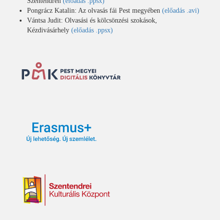
Szentendrén
(előadás .ppsx)
Pongrácz Katalin: Az olvasás fái Pest megyében
(előadás .avi)
Vántsa Judit: Olvasási és kölcsönzési szokások,
Kézdivásárhely
(előadás .ppsx)