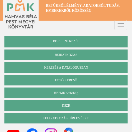
Ugrás
BETŰKBŐL ÉLMÉNY, ADATOKBÓL TUDÁS,
a
EMBEREKBŐL KÖZÖSSÉG
tartalomra
Toggle
naviga
BEJELENTKEZÉS
BEIRATKOZÁS
KERESÉS A KATALÓGUSBAN
Katalógus
FOTÓ KERESŐ
HBPMK webshop
KSZR
FELIRATKOZÁS HÍRLEVÉLRE