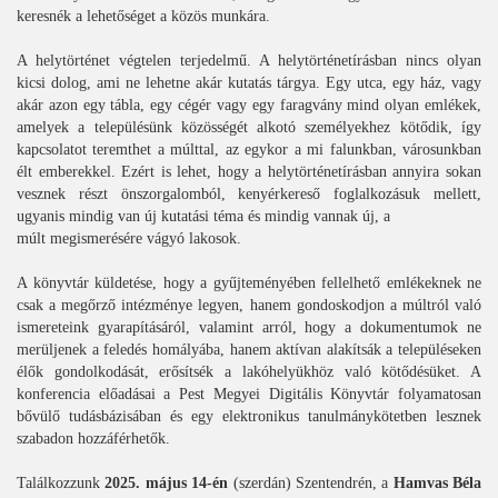
keresnék a lehetőséget a közös munkára.
A helytörténet végtelen terjedelmű. A helytörténetírásban nincs olyan
kicsi dolog, ami ne lehetne akár kutatás tárgya. Egy utca, egy ház, vagy
akár azon egy tábla, egy cégér vagy egy faragvány mind olyan emlékek,
amelyek a településünk közösségét alkotó személyekhez kötődik, így
kapcsolatot teremthet a múlttal, az egykor a mi falunkban, városunkban
élt emberekkel. Ezért is lehet, hogy a helytörténetírásban annyira sokan
vesznek részt önszorgalomból, kenyérkereső foglalkozásuk mellett,
ugyanis mindig van új kutatási téma és mindig vannak új, a
múlt megismerésére vágyó lakosok.
A könyvtár küldetése, hogy a gyűjteményében fellelhető emlékeknek ne
csak a megőrző intézménye legyen, hanem gondoskodjon a múltról való
ismereteink gyarapításáról, valamint arról, hogy a dokumentumok ne
merüljenek a feledés homályába, hanem aktívan alakítsák a településeken
élők gondolkodását, erősítsék a lakóhelyükhöz való kötődésüket. A
konferencia előadásai a Pest Megyei Digitális Könyvtár folyamatosan
bővülő tudásbázisában és egy elektronikus tanulmánykötetben lesznek
szabadon hozzáférhetők.
Találkozzunk
2025. május 14-én
(szerdán) Szentendrén, a
Hamvas Béla