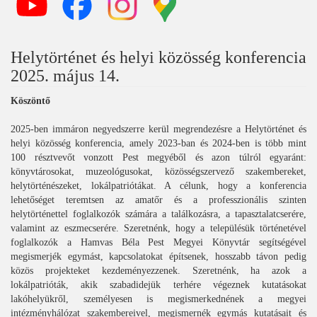
Helytörténet és helyi közösség konferencia
2025. május 14.
Köszöntő
2025-ben immáron negyedszerre kerül megrendezésre a Helytörténet és
helyi közösség konferencia, amely 2023-ban és 2024-ben is több mint
100 résztvevőt vonzott Pest megyéből és azon túlról egyaránt:
könyvtárosokat, muzeológusokat, közösségszervező szakembereket,
helytörténészeket, lokálpatriótákat. A célunk, hogy a konferencia
lehetőséget teremtsen az amatőr és a professzionális szinten
helytörténettel foglalkozók számára a találkozásra, a tapasztalatcserére,
valamint az eszmecserére. Szeretnénk, hogy a településük történetével
foglalkozók a Hamvas Béla Pest Megyei Könyvtár segítségével
megismerjék egymást, kapcsolatokat építsenek, hosszabb távon pedig
közös projekteket kezdeményezzenek. Szeretnénk, ha azok a
lokálpatrióták, akik szabadidejük terhére végeznek kutatásokat
lakóhelyükről, személyesen is megismerkednének a megyei
intézményhálózat szakembereivel, megismernék egymás kutatásait és