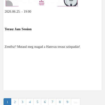
2026.06.25. - 19:00
Terasz Jam Session
Zenélsz? Mutasd meg magad a Hamvas terasz színpadán!
Oldalszámozás
Jelenlegi
1
Oldal
2
Oldal
3
Oldal
4
Oldal
5
Oldal
6
Oldal
7
Oldal
8
Oldal
9
…