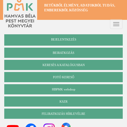
Ugrás
BETŰKBŐL ÉLMÉNY, ADATOKBÓL TUDÁS,
a
EMBEREKBŐL KÖZÖSSÉG
tartalomra
Toggle
naviga
BEJELENTKEZÉS
BEIRATKOZÁS
KERESÉS A KATALÓGUSBAN
Katalógus
FOTÓ KERESŐ
HBPMK webshop
KSZR
FELIRATKOZÁS HÍRLEVÉLRE