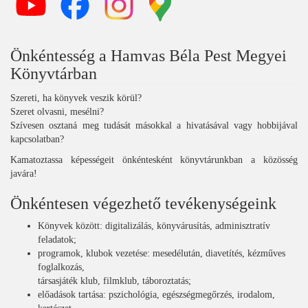
Önkéntesség a Hamvas Béla Pest Megyei
Könyvtárban
Szereti, ha könyvek veszik körül?
Szeret olvasni, mesélni?
Szívesen osztaná meg tudását másokkal a hivatásával vagy hobbijával
kapcsolatban?
Kamatoztassa képességeit önkéntesként könyvtárunkban a közösség
javára!
Önkéntesen végezhető tevékenységeink
Könyvek között: digitalizálás, könyvárusítás, adminisztratív
feladatok;
programok, klubok vezetése: mesedélután, diavetítés, kézműves
foglalkozás,
társasjáték klub, filmklub, táboroztatás;
előadások tartása: pszichológia, egészségmegőrzés, irodalom,