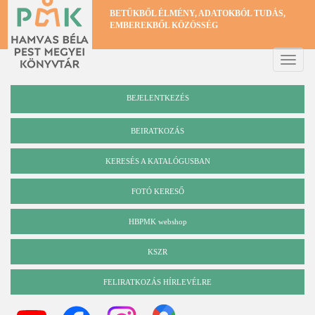
Ugrás
BETŰKBŐL ÉLMÉNY, ADATOKBÓL TUDÁS,
a
EMBEREKBŐL KÖZÖSSÉG
tartalomra
Toggle
naviga
BEJELENTKEZÉS
BEIRATKOZÁS
KERESÉS A KATALÓGUSBAN
Katalógus
FOTÓ KERESŐ
HBPMK webshop
KSZR
FELIRATKOZÁS HÍRLEVÉLRE