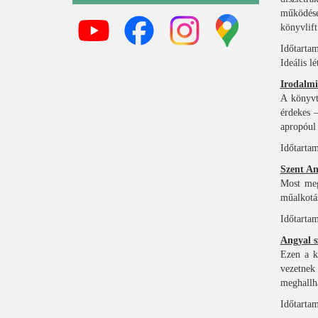
működésé
könyvlift
Időtartam
Ideális l
Irodalmi 
A könyvt
érdekes 
apropóul 
Időtartam
Szent An
Most meg
műalkotás
Időtartam
Angyal s
Ezen a k
vezetnek
meghallh
Időtartam