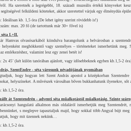
ről. Ha szeretnék a legrégebbi, 18. századi muzeális értékű könyveket keszt
 segítségével felküldeni köteteket, akkor szeretettel várjuk egy élménydús épüle
: Ideálisan kb. 1,5 óra (De lehet igény szerint rövidebb is!)
étszám: max. 20 fő (de tartottunk már 30+ fővel is)
séta I.+II.
ár Hamvas olvasósarkából kiindulva barangolunk a belvárosban a szentendre
– helyenként meghökkentő vagy személyes – történeteket ismerhetünk meg. Sz
az emlékezéshez, valamint lesz egy zenei betét is!
: 2x 45’ (két külön tanórában ajánlott, vagy idősebbeknek egyben kb.1,5-2 óra
drás, SzentEndre - séta városunk névadójának nyomában
tudjuk, hogy hogyan lett Szent András apostol a középkorban Szentendre né
okat, helyszíneket. A művészek városában bőven bukkanhatunk ilyenekre, sőt a
: kb.1,5-2 óra.
zállt át Szentendrén - adventi séta műalkotástól műalkotásig. Szinte szárn
arácsonyi hangulatú alkalmon más oldaláról ismerhetjük meg Szentendrét, m
 bennünket, s meglepve tapasztaljuk majd, hogy sokkal több Angyal bújt meg v
atjuk, hogy mit üzennek nekünk…
: kb.1,5-2 óra.