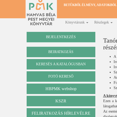
Ugrás
BETŰKBŐL ÉLMÉNY, ADATOKBÓL
a
tartalomra
Könyvtárunk
Részlegek
Fő
navigáció
BEJELENTKEZÉS
Tanór
részé
BEIRATKOZÁS
A 
Ir
KERESÉS A KATALÓGUSBAN
Katalógus
Ir
Sz
FOTÓ KERESŐ
An
Fo
Sz
HBPMK webshop
A könyvt
KSZR
Ezen a k
látogatha
Az esemé
FELIRATKOZÁS HÍRLEVÉLRE
díszletra