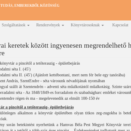
 TUDÁS, EMBEREKBŐL KÖZÖSSÉG
Szolgáltatások
Rendezvények
Könyvtárosoknak
Kapcsolat
ai keretek között ingyenesen megrendelhető he
re
könyvtár a pincétől a tetőteraszig - épületbejárás
odalmi séta I. (45')
odalmi séta II. (45') (Ajánlott kettébontani, mert nem fér bele egy tanórába)
ent András, SzentEndre - séta városunk névadójának nyomában
gyal szállt át Szentendrén - adventi séta műalkotástól műalkotásig. Szinte szár
rradalmi séta - Az 1848/1849-es forradalom és szabadságharc emlékei városun
entendre régen és ma - megelevenedik az elmúlt 100-150 év
ár a pincétől a tetőteraszig- épületbejárás
ülönleges alkalmon a könyvtár épületében olyan titkos zeg-zugokba is betek
tóak.
ny során betekintést nyerhetünk a Hamvas Béla Pest Megyei Könyvtár tereib
ktáron át a tetőtől a több száz éves pincéig... Érdekességeket tudhatunk meg az 