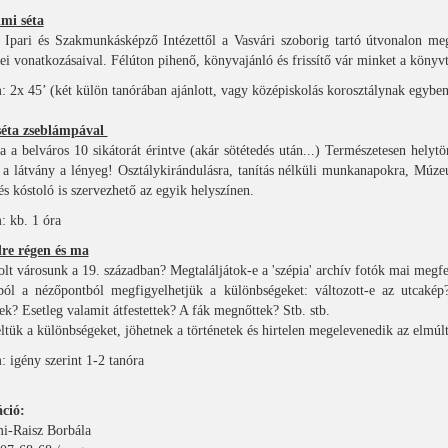
mi séta
t Ipari és Szakmunkásképző Intézettől a Vasvári szoborig tartó útvonalon m
ei vonatkozásaival. Félúton pihenő, könyvajánló és frissítő vár minket a könyv
: 2x 45’ (két külön tanórában ajánlott, vagy középiskolás korosztálynak egyben
séta zseblámpával
a a belváros 10 sikátorát érintve (akár sötétedés után...) Természetesen helytör
 a látvány a lényeg! Osztálykirándulásra, tanítás nélküli munkanapokra, Múze
s kóstoló is szervezhető az egyik helyszínen.
: kb. 1 óra
re régen és ma
lt városunk a 19. században? Megtaláljátok-e a 'szépia' archív fotók mai megfe
ól a nézőpontból megfigyelhetjük a különbségeket: változott-e az utcakép?
ek? Esetleg valamit átfestettek? A fák megnőttek? Stb. stb.
tük a különbségeket, jöhetnek a történetek és hirtelen megelevenedik az elmúlt
: igény szerint 1-2 tanóra
áció:
-Raisz Borbála