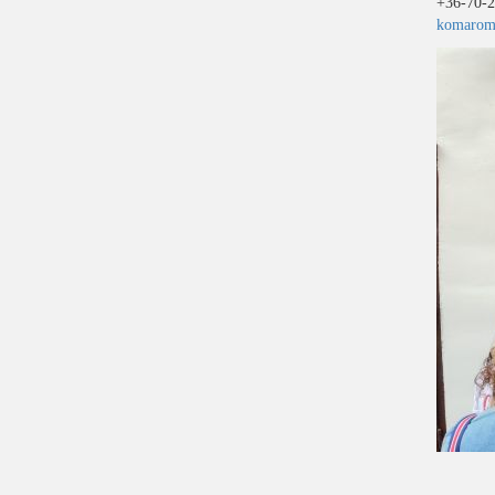
+36-70-2
komarom