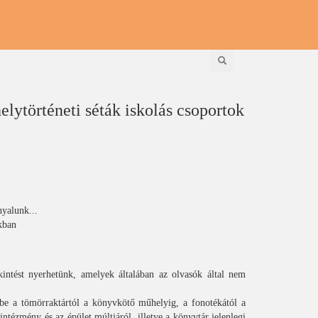
Keresés
lytörténeti séták iskolás csoportok
nyalunk...
kban
intést nyerhetünk, amelyek általában az olvasók által nem
e a tömörraktártól a könyvkötő műhelyig, a fonotékától a
intézmény és az épület múltjáról, illetve a könyvtár jelenlegi