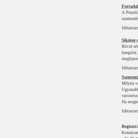
Forradal
A Petzel
szentendr
Időtartam
Sikátor-
Rövid sét
hangulat,
meglepeté
Időtartam
Szentend
Milyen vo
Ugyanabb
városrész
Ha meglel
Időtartam
Regisztr
Komáromi