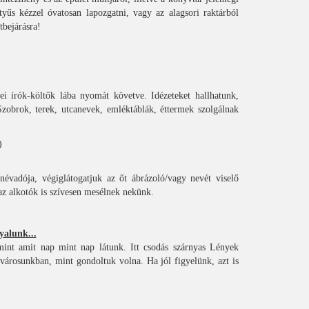
yűs kézzel óvatosan lapozgatni, vagy az alagsori raktárból
tbejárásra!
i írók-költők lába nyomát követve. Idézeteket hallhatunk,
obrok, terek, utcanevek, emléktáblák, éttermek szolgálnak
)
vadója, végiglátogatjuk az őt ábrázoló/vagy nevét viselő
z alkotók is szívesen mesélnek nekünk.
yalunk...
int amit nap mint nap látunk. Itt csodás szárnyas Lények
árosunkban, mint gondoltuk volna. Ha jól figyelünk, azt is