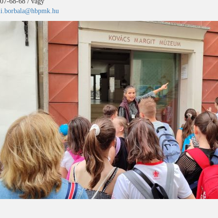
07-68-68 / vagy
i.borbala@hbpmk.hu