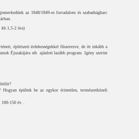
egismerkedünk az 1848/1849-es forradalom és szabadságharc
tárban.
 kb.1,5-2 óra)
téneti, építészeti érdekességekkel fűszerezve, de itt inkább a
umok Éjszakájára stb. ajánlott lazább program. Igény szerint
lelőit?
 Hogyan épültek be az egykor érintetlen, természetközeli
 100-150 év...