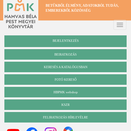
Ugrás
BETŰKBŐL ÉLMÉNY, ADATOKBÓL TUDÁS,
a
EMBEREKBŐL KÖZÖSSÉG
tartalomra
Toggle
naviga
BEJELENTKEZÉS
BEIRATKOZÁS
KERESÉS A KATALÓGUSBAN
Katalógus
FOTÓ KERESŐ
HBPMK webshop
KSZR
FELIRATKOZÁS HÍRLEVÉLRE