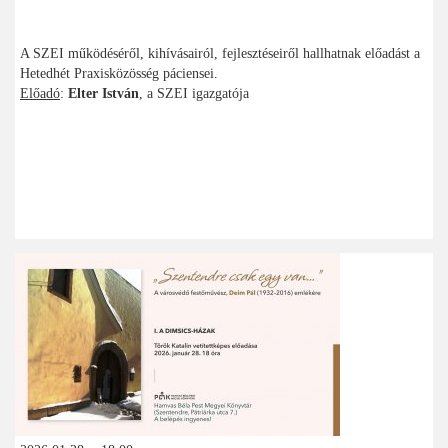
A SZEI működéséről, kihívásairól, fejlesztéseiről hallhatnak előadást a
Hetedhét Praxisközösség páciensei.
Előadó
:
Elter István
, a SZEI igazgatója