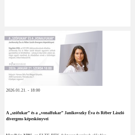
2026.01.21. - 18:00
A „szófukar” és a „vonalfukar” Janikovszky Éva és Réber László
divergens képeskönyvei