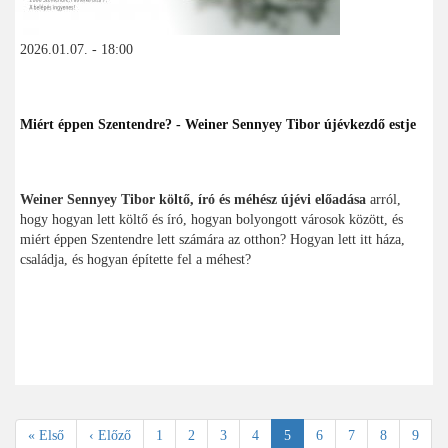
2026.01.07. - 18:00
Miért éppen Szentendre? - Weiner Sennyey Tibor újévkezdő estje
Weiner Sennyey Tibor költő, író és méhész újévi előadása
arról,
hogy hogyan lett költő és író, hogyan bolyongott városok között, és
miért éppen Szentendre lett számára az otthon? Hogyan lett itt háza,
családja, és hogyan építette fel a méhest?
Oldalszámozás
Első
« Első
Előző
‹ Előző
Oldal
1
Oldal
2
Oldal
3
Oldal
4
Jelenlegi
5
Oldal
6
Oldal
7
Oldal
8
Oldal
9