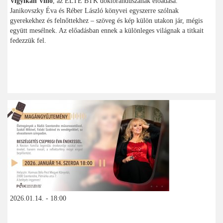
Vigyikán Villő
, az ELTE BTK doktoranduszának előadása.
Janikovszky Éva és Réber László könyvei egyszerre szólnak
gyerekekhez és felnőttekhez – szöveg és kép külön utakon jár, mégis
együtt mesélnek. Az előadásban ennek a különleges világnak a titkait
fedezzük fel.
2026.01.14. - 18:00