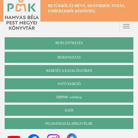
Ugrás
BETŰKBŐL ÉLMÉNY, ADATOKBÓL TUDÁS,
a
EMBEREKBŐL KÖZÖSSÉG
tartalomra
Toggle
naviga
BEJELENTKEZÉS
BEIRATKOZÁS
KERESÉS A KATALÓGUSBAN
Katalógus
FOTÓ KERESŐ
HBPMK webshop
KSZR
FELIRATKOZÁS HÍRLEVÉLRE