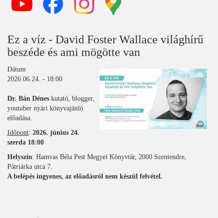
Ez a víz - David Foster Wallace világhírű
beszéde és ami mögötte van
Dátum
2026.06.24. - 18:00
Dr. Bán Dénes
kutató, blogger,
youtuber nyári könyvajánló
előadása.
Időpont
:
2026. június 24.
szerda 18:00
Helyszín
: Hamvas Béla Pest Megyei Könyvtár, 2000 Szentendre,
Pátriárka utca 7.
A belépés ingyenes, az előadásról nem készül felvétel.