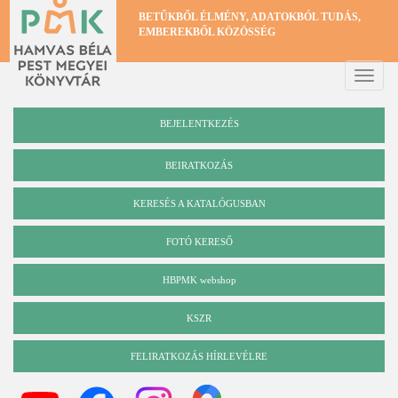
Ugrás
BETŰKBŐL ÉLMÉNY, ADATOKBÓL TUDÁS,
a
EMBEREKBŐL KÖZÖSSÉG
tartalomra
Toggle
naviga
BEJELENTKEZÉS
BEIRATKOZÁS
KERESÉS A KATALÓGUSBAN
Katalógus
FOTÓ KERESŐ
HBPMK webshop
KSZR
FELIRATKOZÁS HÍRLEVÉLRE