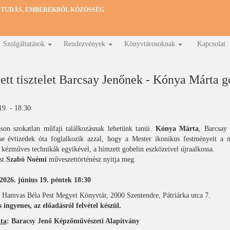
 TUDÁS, EMBEREKBŐL KÖZÖSSÉG
Szolgáltatások
Rendezvények
Könyvtárosoknak
Kapcsolat
tt tisztelet Barcsay Jenőnek - Kónya Márta g
19. - 18:30
áson szokatlan műfaji találkozásnak lehetünk tanúi.
Kónya Márta
, Barcsay
se évtizedek óta foglalkozik azzal, hogy a Mester ikonikus festményeit a 
t kézműves technikák egyikével, a hímzett gobelin eszközeivel újraalkossa.
ást
Szabó Noémi
műveszettörténész nyitja meg.
2026. június 19. péntek 18:30
: Hamvas Béla Pest Megyei Könyvtár, 2000 Szentendre, Pátriárka utca 7.
 ingyenes, az előadásról felvétel készül.
ta
: Baracsy Jenő Képzőművészeti Alapítvány