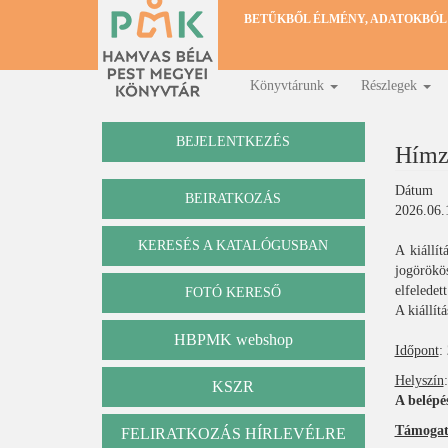
Ugrás
BETŰKBŐL ÉLMÉNY, ADATOKBÓL
a
tartalomra
Könyvtárunk
Részlegek
Fő
navigáció
BEJELENTKEZÉS
Hímze
Dátum
BEIRATKOZÁS
2026.06.
KERESÉS A KATALÓGUSBAN
A kiállít
Katalógus
jogörökö
elfeledet
FOTÓ KERESŐ
A kiállít
HBPMK webshop
Időpont
:
Helyszín
KSZR
A belépés
Támogat
FELIRATKOZÁS HÍRLEVÉLRE