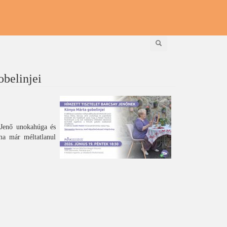
Keresés
obelinjei
 Jenő unokahúga és
ma már méltatlanul