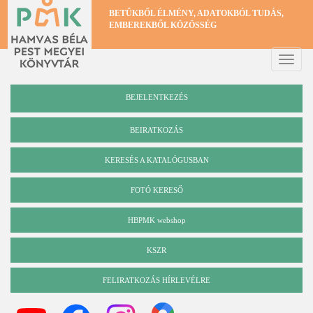
Ugrás
BETŰKBŐL ÉLMÉNY, ADATOKBÓL TUDÁS,
a
EMBEREKBŐL KÖZÖSSÉG
tartalomra
Toggle
naviga
BEJELENTKEZÉS
BEIRATKOZÁS
KERESÉS A KATALÓGUSBAN
Katalógus
FOTÓ KERESŐ
HBPMK webshop
KSZR
FELIRATKOZÁS HÍRLEVÉLRE