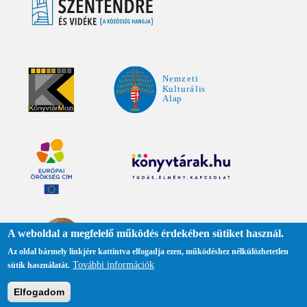
A weboldal a megfelelő működés érdekében sütiket használ.
Az oldal bármely linkjére kattintva elfogadja ezen, működéshez nélkülözhetetlen
További információk
sütik használatát.
Adatkezelési tájékoztató
Elfogadom
Közadattár