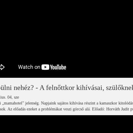
ülni nehéz? - A felnőttkor kihívásai, szülőkne
ius. 04, sze
 „mamahotel” jelenség. Napjaink sajátos kihívása részint a kamaszkor kitolódás
sok. Az előadás ezeket a problémákat veszi górcső alá. Előadó: Horváth Judit p