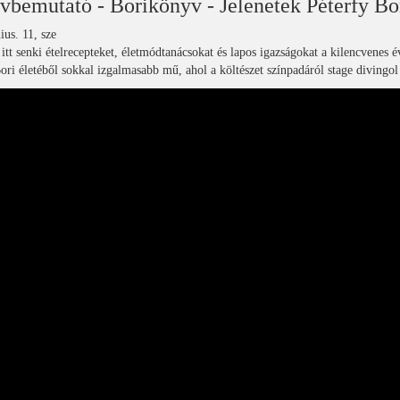
bemutató - Borikönyv - Jelenetek Péterfy Bor
ius. 11, sze
tt senki ételrecepteket, életmódtanácsokat és lapos igazságokat a kilencvenes é
ori életéből sokkal izgalmasabb mű, ahol a költészet színpadáról stage divingol 