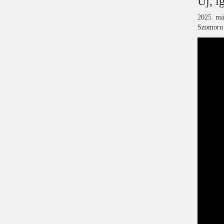
Új, í
2025. máj
Szomoru M