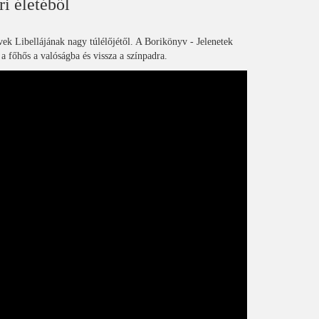
i életéből
vek Libellájának nagy túlélőjétől. A Borikönyv - Jelenetek
a főhős a valóságba és vissza a színpadra.