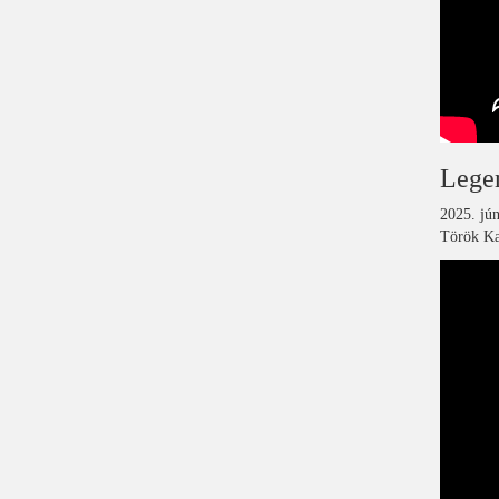
Legen
2025. jún
Török Kat