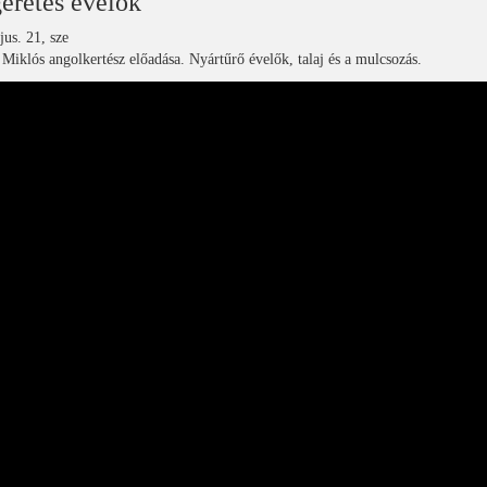
géretes évelők
us. 21, sze
iklós angolkertész előadása. Nyártűrő évelők, talaj és a mulcsozás.