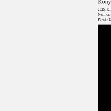
Könyv
2025. jún
Nem kap i
Péterfy B