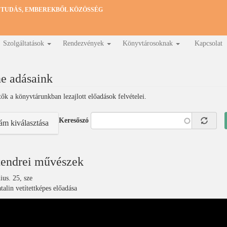
 TUDÁS, EMBEREKBŐL KÖZÖSSÉG
Szolgáltatások
Rendezvények
Könyvtárosoknak
Kapcsolat
e adásaink
etők a könyvtárunkban lezajlott előadások felvételei.
Keresőszó
ám kiválasztása
tendrei művészek
ius. 25, sze
alin vetítettképes előadása