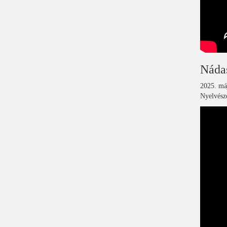
Náda
2025. máj
Nyelvésze