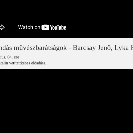
dás művészbarátságok - Barcsay Jenő, Lyka K
ius. 04, sze
alin vetítettképes előadása.