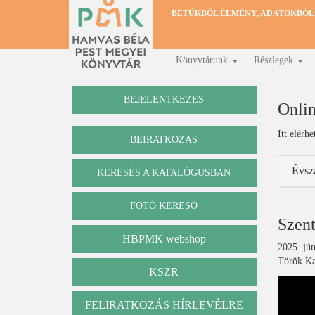
Ugrás
BETŰKBŐL ÉLMÉNY, ADATOKBÓL
a
tartalomra
Könyvtárunk
Részlegek
Fő
navigáció
BEJELENTKEZÉS
Onlin
Itt elérh
BEIRATKOZÁS
Évsz
KERESÉS A KATALÓGUSBAN
Katalógus
FOTÓ KERESŐ
Szen
HBPMK webshop
2025. jún
Török Kat
KSZR
FELIRATKOZÁS HÍRLEVÉLRE