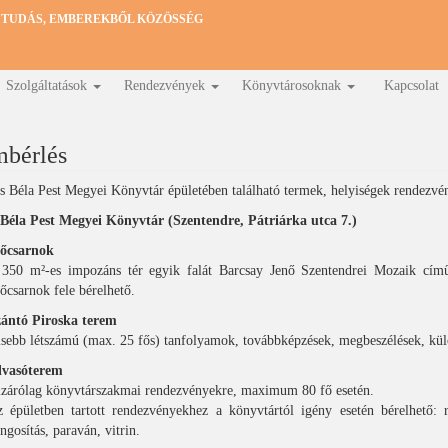
 TUDÁS, EMBEREKBŐL KÖZÖSSÉG
Szolgáltatások
Rendezvények
Könyvtárosoknak
Kapcsolat
mbérlés
Béla Pest Megyei Könyvtár épületében található termek, helyiségek rendezvény
éla Pest Megyei Könyvtár (Szentendre, Pátriárka utca 7.)
lőcsarnok
350 m²-es impozáns tér egyik falát Barcsay Jenő Szentendrei Mozaik című a
őcsarnok fele bérelhető.
ántó Piroska terem
sebb létszámú (max. 25 fős) tanfolyamok, továbbképzések, megbeszélések, kül
lvasóterem
zárólag könyvtárszakmai rendezvényekre, maximum 80 fő esetén.
 épületben tartott rendezvényekhez a könyvtártól igény esetén bérelhető: ru
ngosítás, paraván, vitrin.