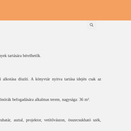
Keresés
ek tartására bérelhetők.
lkotása díszíti. A könyvtár nyitva tartása idején csak az
önórák befogadására alkalmas terem, nagysága: 36 m².
határ, asztal, projektor, vetítővászon, összecsukható szék,