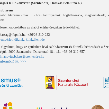
jori Klubkönyvtár (Szentendre, Hamvas Béla utca 6.)
lubterem
sebb létszámú (max. 15 fős) tanfolyamok, foglalkozások, megbeszélések, 
rem.
éssel kapcsolatban az alábbi elérhetőségeken érdeklődhet:
tkarsag@hbpmk.hu; +36/26-310-222
rembérleti díjaink, klikkeljen ide
 figyelmét, hogy az épületben lévő
színházterem és öltözők
bérbeadását a Sze
ségük: 2000 Szentendre, Dunakorzó 18., tel.: +36-26-312-657,
lmanovits.balazs@szentendre.hu
nformáció itt. >>>