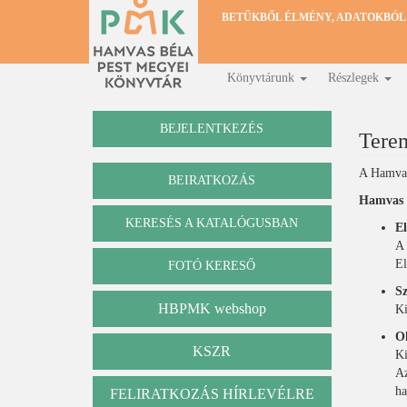
Ugrás
BETŰKBŐL ÉLMÉNY, ADATOKBÓL
a
tartalomra
Könyvtárunk
Részlegek
Fő
navigáció
BEJELENTKEZÉS
Tere
A Hamvas 
BEIRATKOZÁS
Hamvas B
KERESÉS A KATALÓGUSBAN
E
Katalógus
A 
El
FOTÓ KERESŐ
Sz
HBPMK webshop
Ki
O
KSZR
Ki
Az
ha
FELIRATKOZÁS HÍRLEVÉLRE