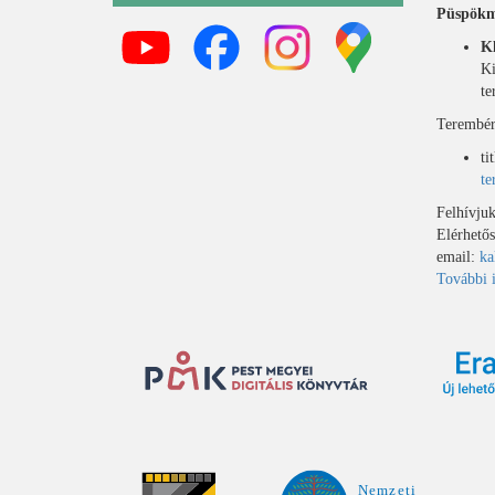
Püspökma
K
Ki
te
Terembérl
ti
te
Felhívjuk
Elérhető
email:
ka
További i