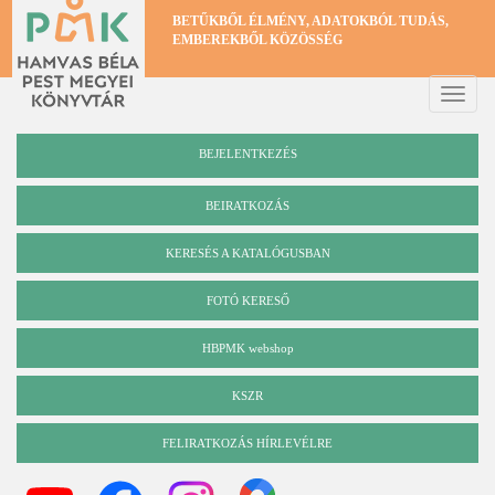
Ugrás
BETŰKBŐL ÉLMÉNY, ADATOKBÓL TUDÁS,
a
EMBEREKBŐL KÖZÖSSÉG
tartalomra
Toggle
naviga
BEJELENTKEZÉS
BEIRATKOZÁS
KERESÉS A KATALÓGUSBAN
Katalógus
FOTÓ KERESŐ
HBPMK webshop
KSZR
FELIRATKOZÁS HÍRLEVÉLRE