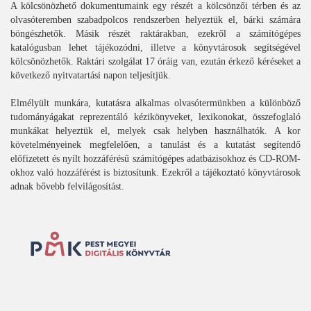
A kölcsönözhető dokumentumaink egy részét a kölcsönzői térben és az
olvasóteremben szabadpolcos rendszerben helyeztük el, bárki számára
böngészhetők. Másik részét raktárakban, ezekről a számítógépes
katalógusban lehet tájékozódni, illetve a könyvtárosok segítségével
kölcsönözhetők. Raktári szolgálat 17 óráig van, ezután érkező kéréseket a
következő nyitvatartási napon teljesítjük.
Elmélyült munkára, kutatásra alkalmas olvasótermünkben a különböző
tudományágakat reprezentáló kézikönyveket, lexikonokat, összefoglaló
munkákat helyeztük el, melyek csak helyben használhatók. A kor
követelményeinek megfelelően, a tanulást és a kutatást segítendő
előfizetett és nyílt hozzáférésű számítógépes adatbázisokhoz és CD-ROM-
okhoz való hozzáférést is biztosítunk. Ezekről a tájékoztató könyvtárosok
adnak bővebb felvilágosítást.