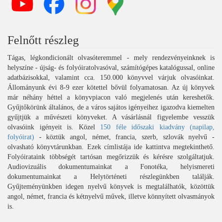
Felnőtt részleg
Tágas, légkondicionált olvasóteremmel - mely rendezvényeinknek is
helyszíne - újság- és folyóiratolvasóval, számítógépes katalógussal, online
adatbázisokkal, valamint cca. 150.000 könyvvel várjuk olvasóinkat.
Állományunk évi 8-9 ezer kötettel bővül folyamatosan. Az új könyvek
már néhány héttel a könyvpiacon való megjelenés után kereshetők.
Gyűjtőkörünk általános, de a város sajátos igényeihez igazodva kiemelten
gyűjtjük a művészeti könyveket. A vásárlásnál figyelembe vesszük
olvasóink igényeit is. Közel
150 féle időszaki kiadvány (napilap,
folyóirat)
- köztük angol, német, francia, szerb, szlovák nyelvű -
olvasható könyvtárunkban. Ezek címlistája ide kattintva megtekinthető.
Folyóirataink többségét tartósan megőrizzük és kérésre szolgáltatjuk.
Audiovizuális dokumentumainkat a Fonotéka, helyismereti
dokumentumainkat a Helytörténeti részlegünkben találják.
Gyűjteményünkben idegen nyelvű könyvek is megtalálhatók, közöttük
angol, német, francia és kétnyelvű művek, illetve könnyített olvasmányok
is.