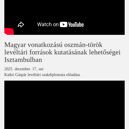
Magyar vonatkozású oszmán-török
levéltári források kutatásának lehetőségei
Isztambulban
2025. december. 17, sze
Katkó Gáspár levéltári szakdiplomata előadása.