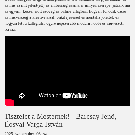
az írás és mit jelent(ett) az emberiség számára, milyen szerepet játszik ma
az egyéni, kézzel írott szöveg az online világban, hogyan fonódik össze
az íráskészség a kreativitással, önkifejezéssel és mentális jóléttel, és
hogyan lett a kalligráfia egyre népszerűbb modern hobbi és művészeti
forma.
Tisztelet a Mesternek! - Barcsay Jenő,
Ilosvai Varga István
2025. szeptember. 03, sze