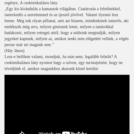
regénye, A csokimikulásos lány.
„Egy kis kirándulás a kamaszok világában. Csatározás a felnőttekkel,
ismerkedés a szerelemmel és az ijesztő jövővel. Valami ilyesmi lesz
benne. Meg sok olyan pillanat, ami azt hiszem, mindenkinek ismerős, aki
emlékszik még arra, milyen gimisnek lenni, milyen a tanárokkal
hadakozni, milyen rettegni attól, hogy a szüleink megtudják, milyen
jegyeket kaptunk, milyen az, amikor senki nem elégedett velünk, a végén
persze már mi magunk sem.”
(Háy János)
Lesz-e belőlem valami, mondjuk, ha más nem, legalább felnőtt? A
csokimikulásos lány nyomot hagy a szíven, egy turistajelzést, hogy ne
tévedjünk el, amikor magunkhoz akarunk közel kerülni.