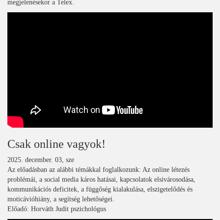
megjelenésekor a Telex.
Csak online vagyok!
2025. december. 03, sze
Az előadásban az alábbi témákkal foglalkozunk: Az online létezés
problémái, a social media káros hatásai, kapcsolatok elsivárosodása,
kommunikációs deficitek, a függőség kialakulása, elszigetelődés és
moticávióhiány, a segítség lehetőségei.
Előadó: Horváth Judit pszichológus