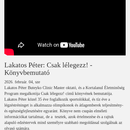
Lakatos Péter: Csak lélegezz! -
Könyvbemutató
2026. február. 04, sze
Lakatos Péter Buteyko Clinic Master oktató, és a Kortalanul Életminőség
Program megalkotója Csak lélegezz! című könyvének bemutatója.
Lakatos Péter közel 35 éve foglalkozik sportolókkal, és tíz éve a
légzéstréninget is alkalmazza olimpikonok és átlagemberek teljesítmény-
és egészségfejlesztésére egyaránt. Könyve nem csupán elméleti
információkat tartalmaz, de a tesztek, azok értelmezése és a rajtuk
alapuló edzéstervek mind személyre szabható megoldással szolgálnak az
olvasó számára.