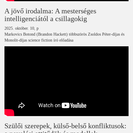
A jövő irodalma: A mesterséges
intelligenciától a csillagokig
2025. október. 10, p
Markovics Botond (Brandon Hackett) többszörös Zsoldos Péter-díjas és
Monolit-díjas science fiction író előadása
Szülői szerepek, külső-belső konfliktusok: