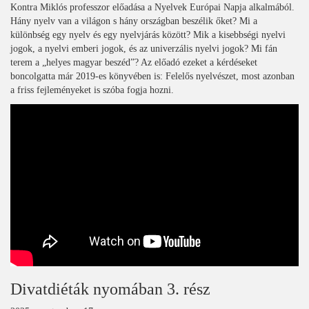
Kontra Miklós professzor előadása a Nyelvek Európai Napja alkalmából.
Hány nyelv van a világon s hány országban beszélik őket? Mi a
különbség egy nyelv és egy nyelvjárás között? Mik a kisebbségi nyelvi
jogok, a nyelvi emberi jogok, és az univerzális nyelvi jogok? Mi fán
terem a „helyes magyar beszéd”? Az előadó ezeket a kérdéseket
boncolgatta már 2019-es könyvében is: Felelős nyelvészet, most azonban
a friss fejleményeket is szóba fogja hozni.
Divatdiéták nyomában 3. rész