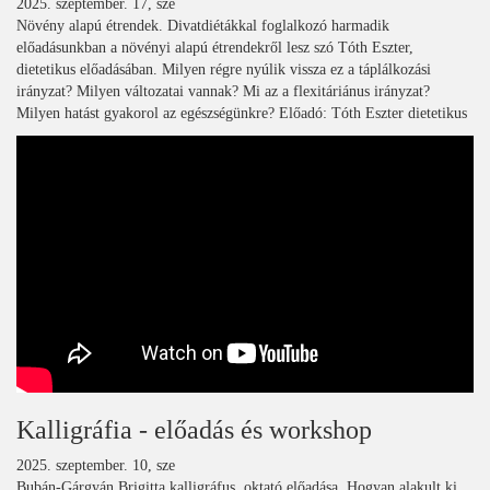
2025. szeptember. 17, sze
Növény alapú étrendek. Divatdiétákkal foglalkozó harmadik
előadásunkban a növényi alapú étrendekről lesz szó Tóth Eszter,
dietetikus előadásában. Milyen régre nyúlik vissza ez a táplálkozási
irányzat? Milyen változatai vannak? Mi az a flexitáriánus irányzat?
Milyen hatást gyakorol az egészségünkre? Előadó: Tóth Eszter dietetikus
Kalligráfia - előadás és workshop
2025. szeptember. 10, sze
Bubán-Gárgyán Brigitta kalligráfus, oktató előadása. Hogyan alakult ki