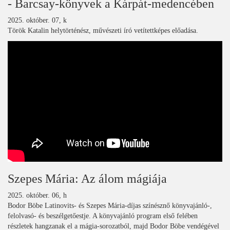
- Barcsay-könyvek a Kárpát-medencében
2025. október. 07, k
Török Katalin helytörténész, művészeti író vetítettképes előadása.
Szepes Mária: Az álom mágiája
2025. október. 06, h
Bodor Böbe Latinovits- és Szepes Mária-díjas színésznő könyvajánló-,
felolvasó- és beszélgetőestje. A könyvajánló program első felében
részletek hangzanak el a mágia-sorozatból, majd Bodor Böbe vendégével