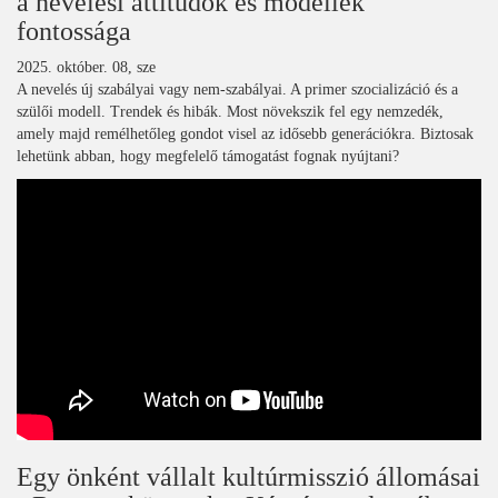
a nevelési attitűdök és modellek
fontossága
2025. október. 08, sze
A nevelés új szabályai vagy nem-szabályai. A primer szocializáció és a
szülői modell. Trendek és hibák. Most növekszik fel egy nemzedék,
amely majd remélhetőleg gondot visel az idősebb generációkra. Biztosak
lehetünk abban, hogy megfelelő támogatást fognak nyújtani?
Egy önként vállalt kultúrmisszió állomásai