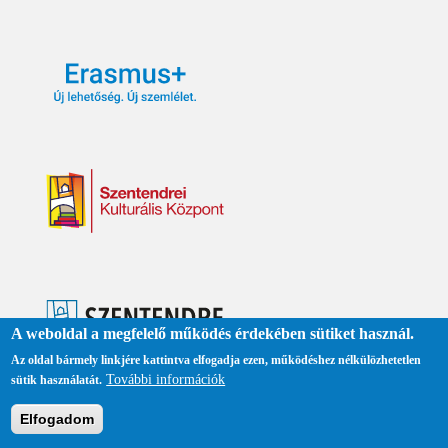
ő
o
l
d
a
l
A weboldal a megfelelő működés érdekében sütiket használ.
Az oldal bármely linkjére kattintva elfogadja ezen, működéshez nélkülözhetetlen
További információk
sütik használatát.
Elfogadom