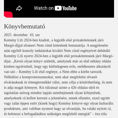
Könyvbemutató
2025. december. 10, sze
Kemény Lili 2024-ben kiadott, a legjobb első prózakötetesnek járó
Margó-díjjal elismert Nem című kötetének bemutatója. A megjelenése
után egyből komoly indulatokat kiváltó Nem című regényével debütáló
Kemény Lili nyerte 2024-ben a legjobb első prózakötetesnek járó Margó-
díjat. „Kevés olyan könyv születik, amelynek már az első néhány oldala
közben egyértelmű, hogy egy különlegesen erős, emlékezetes alkotásról
van szó – Kemény Lili első regénye, a Nem ebbe a körbe tartozik.
Nélkülözi a kompromisszumokat, nem akar megfelelni olvasói
elvárásoknak és tömegtermékké válni, nem célja a közérthetőség, és nem
is adja magát könnyen. Kis túlzással szinte a 426 oldalas sűrű és
tagolatlan szöveg minden lapján szembejönnek olyan kifejezések,
amelyeknek rá kellett keresni a jelentésére, ennek ellenére, ezzel együtt
vagy talán éppen ezért (kinek hogy) Kemény könyve egy olyan kulturális
produktum, ami valóban nyomot hagy az olvasóján, ha valaki nyitott rá,
és beleteszi a befogadásához szükséges megfelelő energiát” - írta róla