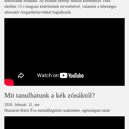
doktorának előadása. Az előadás Horthy Miklós kormányzó 1944.
október 15-i kiugrási kísérletének tervezésével, valamint a lehetséges
alternatív forgatókönyvekkel foglalkozik.
Mit tanulhatunk a kék zónáktól?
2026. február. 11, sze
Huszárné Kürti Éva mentálhigiénés szakember, egészségtan tanár