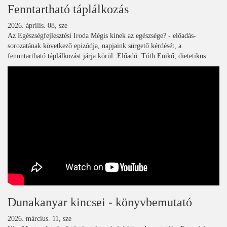
Fenntartható táplálkozás
2026. április. 08, sze
Az Egészségfejlesztési Iroda Mégis kinek az egészsége? - előadás-
sorozatának következő epizódja, napjaink sürgető kérdését, a
fennntartható táplálkozást járja körül. Előadó: Tóth Enikő, dietetikus
Dunakanyar kincsei - könyvbemutató
2026. március. 11, sze