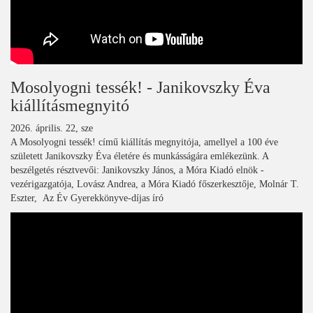
Mosolyogni tessék! - Janikovszky Éva
kiállításmegnyitó
2026. április. 22, sze
A Mosolyogni tessék! című kiállítás megnyitója, amellyel a 100 éve
született Janikovszky Éva életére és munkásságára emlékezünk. A
beszélgetés résztvevői: Janikovszky János, a Móra Kiadó elnök -
vezérigazgatója, Lovász Andrea, a Móra Kiadó főszerkesztője, Molnár T.
Eszter, Az Év Gyerekkönyve-díjas író