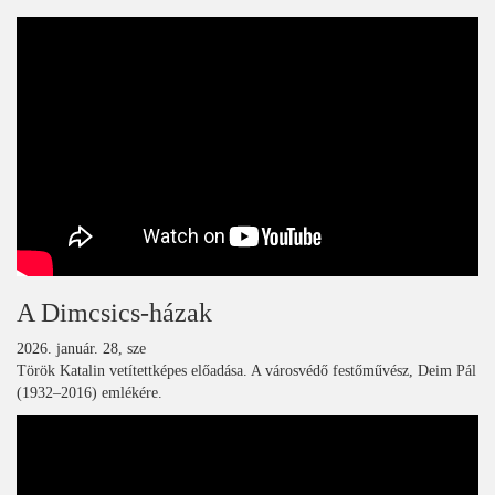
A Dimcsics-házak
2026. január. 28, sze
Török Katalin vetítettképes előadása. A városvédő festőművész, Deim Pál
(1932–2016) emlékére.