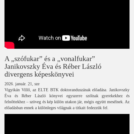
A „szófukar” és a „vonalfukar”
Janikovszky Éva és Réber László
divergens képeskönyvei
2026. január. 21, sze
Vigyikán Villő, az ELTE BTK doktoranduszának előadása. Janikovszky
Éva és Réber László könyvei egyszerre szólnak gyerekekhez és
felnőttekhez – szöveg és kép külön utakon jár, mégis együtt mesélnek. Az
előadásban ennek a különleges világnak a titkait fedezzük fel.