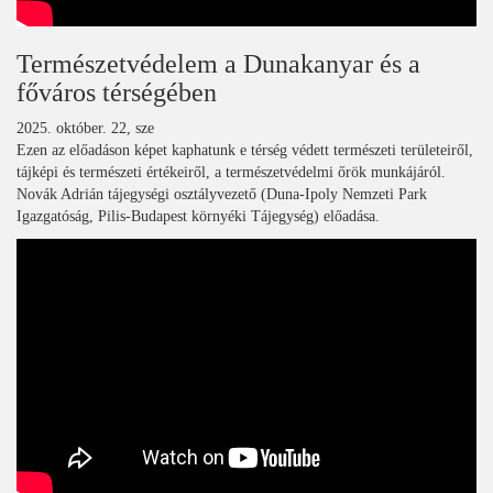
Természetvédelem a Dunakanyar és a
főváros térségében
2025. október. 22, sze
Ezen az előadáson képet kaphatunk e térség védett természeti területeiről,
tájképi és természeti értékeiről, a természetvédelmi őrök munkájáról.
Novák Adrián tájegységi osztályvezető (Duna-Ipoly Nemzeti Park
Igazgatóság, Pilis-Budapest környéki Tájegység) előadása.