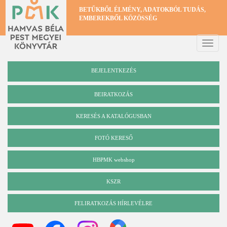
Ugrás
BETŰKBŐL ÉLMÉNY, ADATOKBÓL TUDÁS,
a
EMBEREKBŐL KÖZÖSSÉG
tartalomra
Toggle
naviga
BEJELENTKEZÉS
BEIRATKOZÁS
KERESÉS A KATALÓGUSBAN
Katalógus
FOTÓ KERESŐ
HBPMK webshop
KSZR
FELIRATKOZÁS HÍRLEVÉLRE