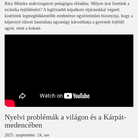
Rácz Mónika szakvizsgázott pedagógus előadása. Milyen árat fizetünk a
technika fejlődéséért? A legfrissebb képalkotó eljárásokkal végzett
kísérletek legmeghökkentőbb eredménye egyértelműen bizonyítja, hogy a
képernyő túlzott használata ugyanúgy károsíthatja a gyermek fejlődő
agyát, mint a kokain.
Nyelvi problémák a világon és a Kárpát-
medencében
2025. szeptember. 24, sze