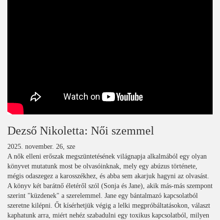
Dezső Nikoletta: Női szemmel
2025. november. 26, sze
A nők elleni erőszak megszüntetésének világnapja alkalmából egy olyan
könyvet mutatunk most be olvasóinknak, mely egy abúzus története,
mégis odaszegez a karosszékhez, és abba sem akarjuk hagyni az olvasást.
A könyv két barátnő életéről szól (Sonja és Jane), akik más-más szempont
szerint "küzdenek" a szerelemmel. Jane egy bántalmazó kapcsolatból
szeretne kilépni. Őt kísérhetjük végig a lelki megpróbáltatásokon, választ
kaphatunk arra, miért nehéz szabadulni egy toxikus kapcsolatból, milyen