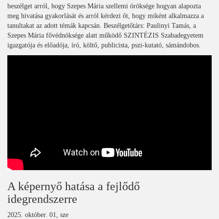
beszélget arról, hogy Szepes Mária szellemi öröksége hogyan alapozta
meg hivatása gyakorlását és arról kérdezi őt, hogy miként alkalmazza a
tanultakat az adott témák kapcsán. Beszélgetőtárs: Paulinyi Tamás, a
Szepes Mária fővédnöksége alatt működő SZINTÉZIS Szabadegyetem
igazgatója és előadója, író, költő, publicista, pszi-kutató, sámándobos.
A képernyő hatása a fejlődő
idegrendszerre
2025. október. 01, sze