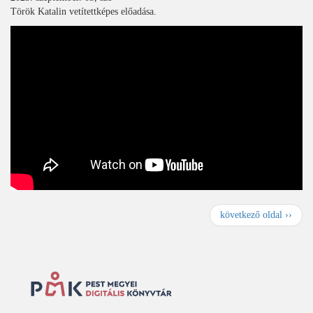
Török Katalin vetítettképes előadása.
Oldalszámozás
K
következő oldal ››
ö
v
e
t
k
e
z