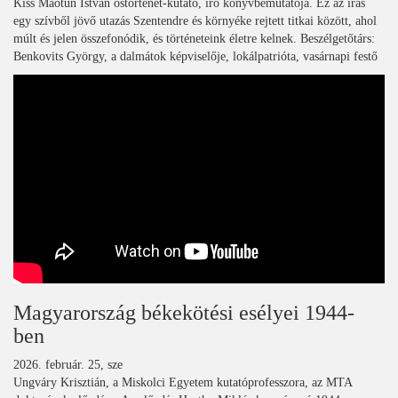
Kiss Maotun István őstörténet-kutató, író könyvbemutatója. Ez az írás
egy szívből jövő utazás Szentendre és környéke rejtett titkai között, ahol
múlt és jelen összefonódik, és történeteink életre kelnek. Beszélgetőtárs:
Benkovits György, a dalmátok képviselője, lokálpatrióta, vasárnapi festő
Magyarország békekötési esélyei 1944-
ben
2026. február. 25, sze
Ungváry Krisztián, a Miskolci Egyetem kutatóprofesszora, az MTA