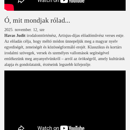
Ó, mit mondjak rólad...
2025. november. 12, sze
Havas Judit
irodalomtörténész, Artisjus-díjas előadóművész verses estje.
Az előadás célja, hogy méltó módon ünnepeljük meg a magyar nyelv
egyediségét, zeneiségét és közösségformáló erejét. Klasszikus és kortárs
irodalmi szövegek, versek és személyes vallomások segítségével
emlékezünk meg anyanyelvünkről – arról az örökségről, amely kultúránk
alapja és gondolataink, érzéseink legszebb kifejezője.