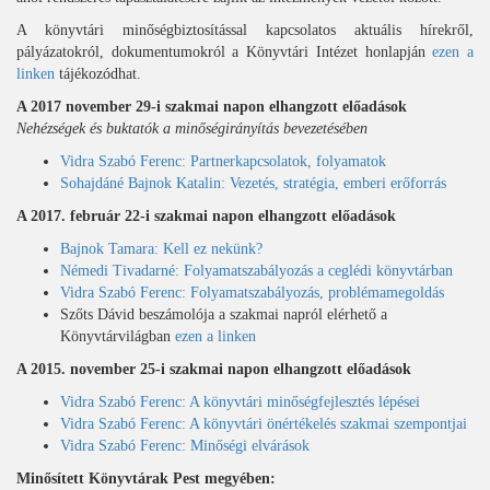
A könyvtári minőségbiztosítással kapcsolatos aktuális hírekről,
pályázatokról, dokumentumokról a Könyvtári Intézet honlapján
ezen a
linken
tájékozódhat.
A 2017 november 29-i szakmai napon elhangzott előadások
Nehézségek és buktatók a minőségirányítás bevezetésében
Vidra Szabó Ferenc: Partnerkapcsolatok, folyamatok
Sohajdáné Bajnok Katalin: Vezetés, stratégia, emberi erőforrás
A 2017. február 22-i szakmai napon elhangzott előadások
Bajnok Tamara: Kell ez nekünk?
Némedi Tivadarné: Folyamatszabályozás a ceglédi könyvtárban
Vidra Szabó Ferenc: Folyamatszabályozás, problémamegoldás
Szőts Dávid beszámolója a szakmai napról elérhető a
Könyvtárvilágban
ezen a linken
A 2015. november 25-i szakmai napon elhangzott előadások
Vidra Szabó Ferenc: A könyvtári minőségfejlesztés lépései
Vidra Szabó Ferenc: A könyvtári önértékelés szakmai szempontjai
Vidra Szabó Ferenc: Minőségi elvárások
Minősített Könyvtárak Pest megyében: