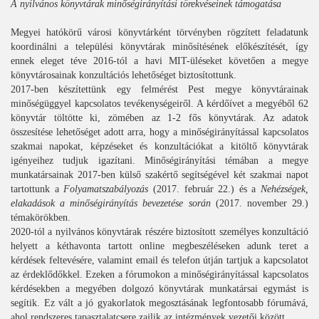
A nyilvános könyvtárak minőségirányítási törekvéseinek támogatása
Megyei hatókörű városi könyvtárként törvényben rögzített feladatunk
koordinálni a települési könyvtárak minősítésének előkészítését, így
ennek eleget téve 2016-tól a havi MIT-üléseket követően a megye
könyvtárosainak konzultációs lehetőséget biztosítottunk.
2017-ben készítettünk egy felmérést Pest megye könyvtárainak
minőségüggyel kapcsolatos tevékenységeiről. A kérdőívet a megyéből 62
könyvtár töltötte ki, zömében az 1-2 fős könyvtárak. Az adatok
összesítése lehetőséget adott arra, hogy a minőségirányítással kapcsolatos
szakmai napokat, képzéseket és konzultációkat a kitöltő könyvtárak
igényeihez tudjuk igazítani. Minőségirányítási témában a megye
munkatársainak 2017-ben külső szakértő segítségével két szakmai napot
tartottunk a
Folyamatszabályozás
(2017. február 22.) és a
Nehézségek,
elakadások a minőségirányítás bevezetése során
(2017. november 29.)
témakörökben.
2020-tól a nyilvános könyvtárak részére biztosított személyes konzultáció
helyett a kéthavonta tartott online megbeszéléseken adunk teret a
kérdések feltevésére, valamint email és telefon útján tartjuk a kapcsolatot
az érdeklődőkkel. Ezeken a fórumokon a minőségirányítással kapcsolatos
kérdésekben a megyében dolgozó könyvtárak munkatársai egymást is
segítik. Ez vált a jó gyakorlatok megosztásának legfontosabb fórumává,
ahol rendszeres tapasztalatcsere zajlik az intézmények vezetői között.