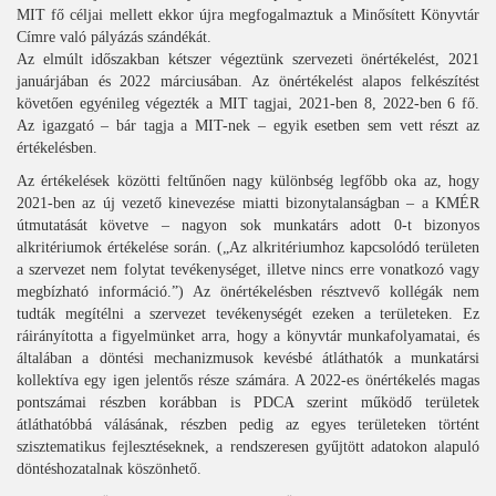
MIT fő céljai mellett ekkor újra megfogalmaztuk a Minősített Könyvtár
Címre való pályázás szándékát.
Az elmúlt időszakban kétszer végeztünk szervezeti önértékelést, 2021
januárjában és 2022 márciusában. Az önértékelést alapos felkészítést
követően egyénileg végezték a MIT tagjai, 2021-ben 8, 2022-ben 6 fő.
Az igazgató – bár tagja a MIT-nek – egyik esetben sem vett részt az
értékelésben.
Az értékelések közötti feltűnően nagy különbség legfőbb oka az, hogy
2021-ben az új vezető kinevezése miatti bizonytalanságban – a KMÉR
útmutatását követve – nagyon sok munkatárs adott 0-t bizonyos
alkritériumok értékelése során. („Az alkritériumhoz kapcsolódó területen
a szervezet nem folytat tevékenységet, illetve nincs erre vonatkozó vagy
megbízható információ.”) Az önértékelésben résztvevő kollégák nem
tudták megítélni a szervezet tevékenységét ezeken a területeken. Ez
ráirányította a figyelmünket arra, hogy a könyvtár munkafolyamatai, és
általában a döntési mechanizmusok kevésbé átláthatók a munkatársi
kollektíva egy igen jelentős része számára. A 2022-es önértékelés magas
pontszámai részben korábban is PDCA szerint működő területek
átláthatóbbá válásának, részben pedig az egyes területeken történt
szisztematikus fejlesztéseknek, a rendszeresen gyűjtött adatokon alapuló
döntéshozatalnak köszönhető.