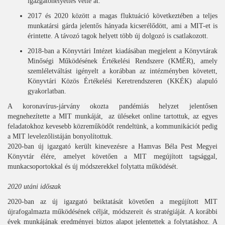
igazgatóhelyettes vette át.
2017 és 2020 között a magas fluktuáció következtében a teljes
munkatársi gárda jelentős hányada kicserélődött, ami a MIT-et is
érintette. A távozó tagok helyett több új dolgozó is csatlakozott.
2018-ban a Könyvtári Intézet kiadásában megjelent a Könyvtárak
Minőségi Működésének Értékelési Rendszere (KMÉR), amely
szemléletváltást igényelt a korábban az intézményben követett,
Könyvtári Közös Értékelési Keretrendszeren (KKÉK) alapuló
gyakorlatban.
A koronavírus-járvány okozta pandémiás helyzet jelentősen
megnehezítette a MIT munkáját, az üléseket online tartottuk, az egyes
feladatokhoz kevesebb közreműködőt rendeltünk, a kommunikációt pedig
a MIT levelezőlistáján bonyolítottuk.
2020-ban új igazgató került kinevezésre a Hamvas Béla Pest Megyei
Könyvtár élére, amelyet követően a MIT megújított tagsággal,
munkacsoportokkal és új módszerekkel folytatta működését.
2020 utáni időszak
2020-ban az új igazgató beiktatását követően a megújított MIT
újrafogalmazta működésének célját, módszereit és stratégiáját. A korábbi
évek munkájának eredményei biztos alapot jelentettek a folytatáshoz. A