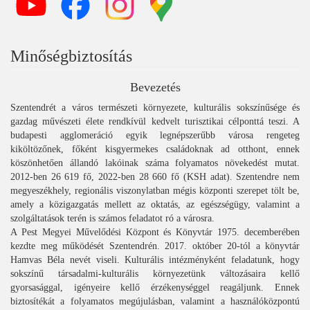
Minőségbiztosítás
Bevezetés
Szentendrét a város természeti környezete, kulturális sokszínűsége és
gazdag művészeti élete rendkívül kedvelt turisztikai célponttá teszi. A
budapesti agglomeráció egyik legnépszerűbb városa rengeteg
kiköltözőnek, főként kisgyermekes családoknak ad otthont, ennek
köszönhetően állandó lakóinak száma folyamatos növekedést mutat.
2012-ben 26 619 fő, 2022-ben 28 660 fő (KSH adat). Szentendre nem
megyeszékhely, regionális viszonylatban mégis központi szerepet tölt be,
amely a közigazgatás mellett az oktatás, az egészségügy, valamint a
szolgáltatások terén is számos feladatot ró a városra.
A Pest Megyei Művelődési Központ és Könyvtár 1975. decemberében
kezdte meg működését Szentendrén. 2017. október 20-tól a könyvtár
Hamvas Béla nevét viseli. Kulturális intézményként feladatunk, hogy
sokszínű társadalmi-kulturális környezetünk változásaira kellő
gyorsasággal, igényeire kellő érzékenységgel reagáljunk. Ennek
biztosítékát a folyamatos megújulásban, valamint a használóközpontú