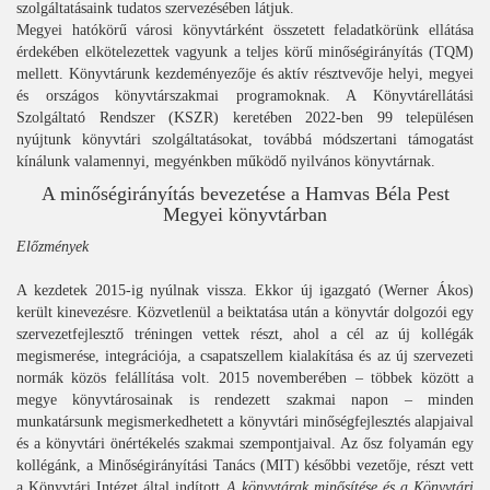
szolgáltatásaink tudatos szervezésében látjuk.
Megyei hatókörű városi könyvtárként összetett feladatkörünk ellátása
érdekében elkötelezettek vagyunk a teljes körű minőségirányítás (TQM)
mellett. Könyvtárunk kezdeményezője és aktív résztvevője helyi, megyei
és országos könyvtárszakmai programoknak. A Könyvtárellátási
Szolgáltató Rendszer (KSZR) keretében 2022-ben 99 településen
nyújtunk könyvtári szolgáltatásokat, továbbá módszertani támogatást
kínálunk valamennyi, megyénkben működő nyilvános könyvtárnak.
A minőségirányítás bevezetése a Hamvas Béla Pest
Megyei könyvtárban
Előzmények
A kezdetek 2015-ig nyúlnak vissza. Ekkor új igazgató (Werner Ákos)
került kinevezésre. Közvetlenül a beiktatása után a könyvtár dolgozói egy
szervezetfejlesztő tréningen vettek részt, ahol a cél az új kollégák
megismerése, integrációja, a csapatszellem kialakítása és az új szervezeti
normák közös felállítása volt. 2015 novemberében – többek között a
megye könyvtárosainak is rendezett szakmai napon – minden
munkatársunk megismerkedhetett a könyvtári minőségfejlesztés alapjaival
és a könyvtári önértékelés szakmai szempontjaival. Az ősz folyamán egy
kollégánk, a Minőségirányítási Tanács (MIT) későbbi vezetője, részt vett
a Könyvtári Intézet által indított
A könyvtárak minősítése és a Könyvtári