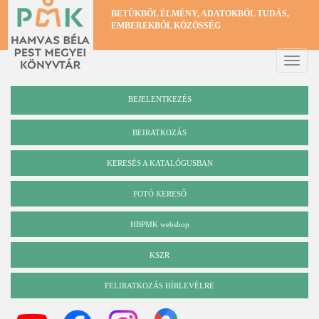
Ugrás
BETŰKBŐL ÉLMÉNY, ADATOKBÓL TUDÁS,
a
EMBEREKBŐL KÖZÖSSÉG
tartalomra
Toggle
naviga
BEJELENTKEZÉS
BEIRATKOZÁS
KERESÉS A KATALÓGUSBAN
Katalógus
FOTÓ KERESŐ
HBPMK webshop
KSZR
FELIRATKOZÁS HÍRLEVÉLRE