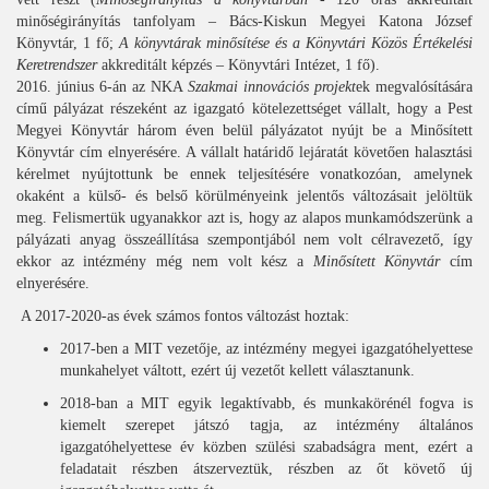
minőségirányítás tanfolyam – Bács-Kiskun Megyei Katona József
Könyvtár, 1 fő;
A könyvtárak minősítése és a Könyvtári Közös Értékelési
Keretrendszer
akkreditált képzés – Könyvtári Intézet, 1 fő).
2016. június 6-án az NKA
Szakmai innovációs projekt
ek megvalósítására
című pályázat részeként az igazgató kötelezettséget vállalt, hogy a Pest
Megyei Könyvtár három éven belül pályázatot nyújt be a Minősített
Könyvtár cím elnyerésére. A vállalt határidő lejáratát követően halasztási
kérelmet nyújtottunk be ennek teljesítésére vonatkozóan, amelynek
okaként a külső- és belső körülményeink jelentős változásait jelöltük
meg. Felismertük ugyanakkor azt is, hogy az alapos munkamódszerünk a
pályázati anyag összeállítása szempontjából nem volt célravezető, így
ekkor az intézmény még nem volt kész a
Minősített Könyvtár
cím
elnyerésére.
A 2017-2020-as évek számos fontos változást hoztak:
2017-ben a MIT vezetője, az intézmény megyei igazgatóhelyettese
munkahelyet váltott, ezért új vezetőt kellett választanunk.
2018-ban a MIT egyik legaktívabb, és munkakörénél fogva is
kiemelt szerepet játszó tagja, az intézmény általános
igazgatóhelyettese év közben szülési szabadságra ment, ezért a
feladatait részben átszerveztük, részben az őt követő új