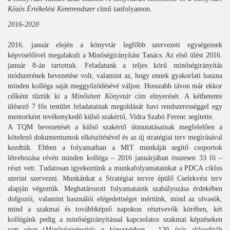
Közös Értékelési Keretrendszer
című tanfolyamon.
2016-2020
2016. január elején a könyvtár legfőbb szervezeti egységeinek
képviselőivel megalakult a Minőségirányítási Tanács. Az első ülést 2016.
január 8-án tartottuk. Feladatunk a teljes körű minőségirányítás
módszerének bevezetése volt, valamint az, hogy ennek gyakorlati haszna
minden kolléga saját meggyőződésévé váljon. Hosszabb távon már ekkor
célként tűztük ki a
Minősített Könyvtár
cím elnyerését. A kéthetente
ülésező 7 fős testület feladatainak megoldását havi rendszerességgel egy
mentorként tevékenykedő külső szakértő, Vidra Szabó Ferenc segítette.
A TQM bevezetését a külső szakértő útmutatásainak megfelelően a
kötelező dokumentumok elkészítésével és az új stratégiai terv megírásával
kezdtük. Ebben a folyamatban a MIT munkáját segítő csoportok
létrehozása révén minden kolléga – 2016 januárjában összesen 33 fő –
részt vett. Tudatosan igyekeztünk a munkafolyamatainkat a PDCA ciklus
szerint szervezni. Munkánkat a Stratégiai tervre épülő Cselekvési terv
alapján végeztük. Meghatározott folyamataink szabályozása érdekében
dolgozói, valamint használói elégedettséget mértünk, mind az olvasók,
mind a szakmai és továbbképző napokon résztvevők körében, két
kollégánk pedig a minőségirányítással kapcsolatos szakmai képzéseken
vett részt (
Minőségirányítás a könyvtárban
- 120 órás akkreditált