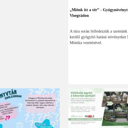
„Miénk itt a tér” - Gyógynövény
Visegrádon
A túra során felfedezzük a szemünk 
kerülő gyógyító hatású növényeket
Mónika vezetésével.