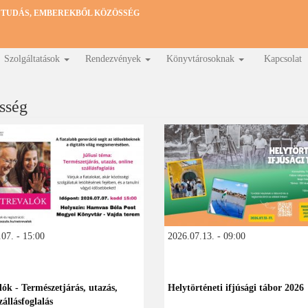
 TUDÁS, EMBEREKBŐL KÖZÖSSÉG
Szolgáltatások
Rendezvények
Könyvtárosoknak
Kapcsolat
sség
07. - 15:00
2026.07.13. - 09:00
lók - Természetjárás, utazás,
Helytörténeti ifjúsági tábor 2026
zállásfoglalás