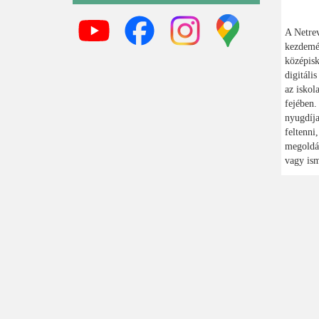
A Netre
kezdemén
középisk
digitáli
az iskol
fejében.
nyugdíja
feltenni
megoldás
vagy ism