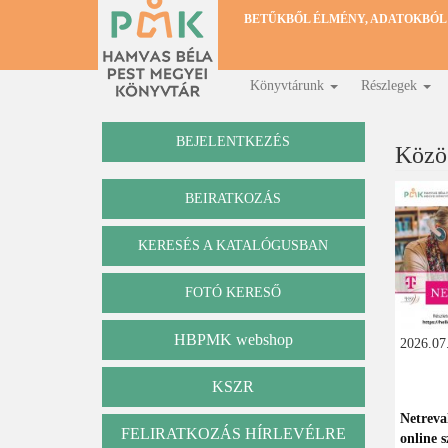
Ugrás
BETŰKBŐL ÉLMÉNY, ADATOKBÓL
a
tartalomra
Könyvtárunk
Részlegek
Fő
navigáció
BEJELENTKEZÉS
Közö
BEIRATKOZÁS
KERESÉS A KATALÓGUSBAN
Katalógus
FOTÓ KERESŐ
HBPMK webshop
2026.07.
KSZR
Netreva
FELIRATKOZÁS HÍRLEVÉLRE
online s