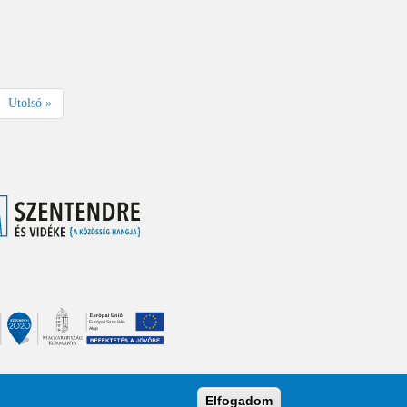
Utolsó
Utolsó »
oldal
Elfogadom