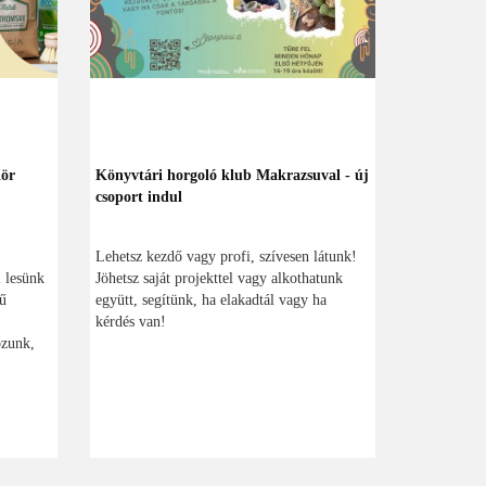
Kör
Könyvtári horgoló klub Makrazsuval - új
csoport indul
Lehetsz kezdő vagy profi, szívesen látunk!
 lesünk
Jöhetsz saját projekttel vagy alkothatunk
rű
együtt, segítünk, ha elakadtál vagy ha
kérdés van!
ozunk,