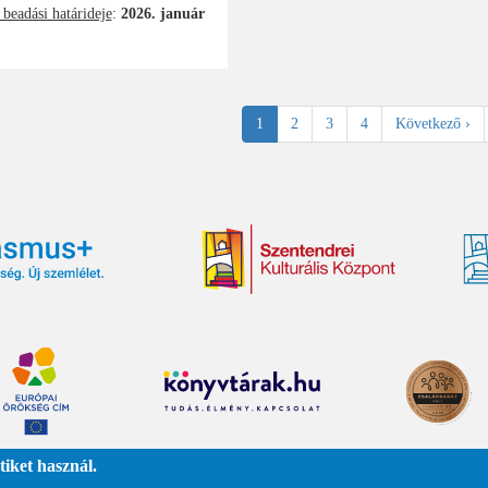
 beadási határideje
:
2026. január
zámozás
Jelenlegi
1
Oldal
2
Oldal
3
Oldal
4
Következő
Következő ›
oldal
oldal
iket használ.