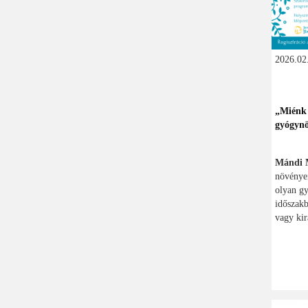
2026.02.
„Miénk i
gyógynö
Mándi 
növényein
olyan g
időszakb
vagy kir