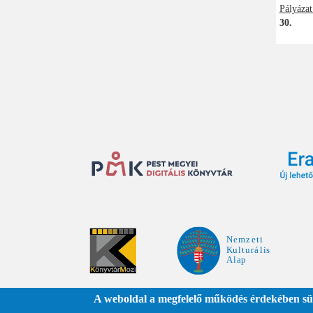
Pályázat
30.
Oldals
A weboldal a megfelelő működés érdekében süt
Adatkezelési tájékoztató