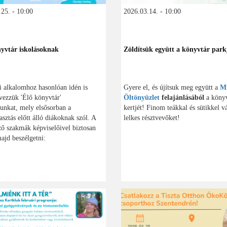
25. - 10:00
2026.03.14. - 10:00
yvtár iskolásoknak
Zöldítsük együtt a könyvtár park
i alkalomhoz hasonlóan idén is
Gyere el, és újítsuk meg együtt a
M
ezzük 'Élő könyvtár'
Öltönyüzlet
felajánlásából
a köny
unkat, mely elsősorban a
kertjét! Finom teákkal és sütikkel v
asztás előtt álló diákoknak szól. A
lelkes résztvevőket!
ő szakmák képviselőivel biztosan
ajd beszélgetni: