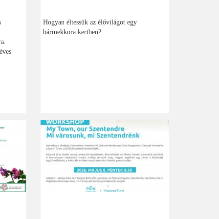
s
Hogyan éltessük az élővilágot egy
bármekkora kertben?
ra.
éves