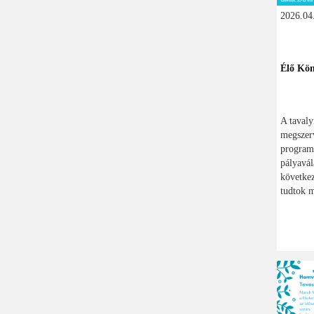
2026.04.
Élő Kön
A tavaly
megszerv
program
pályavál
következ
tudtok m