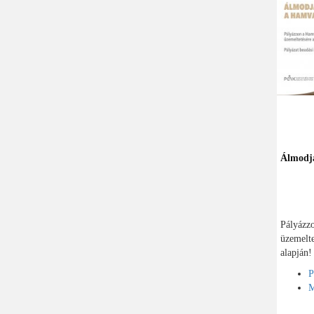
Álmodj
Pályázzo
üzemelte
alapján!
P
M