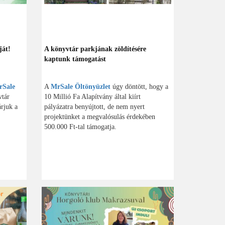
ját!
A könyvtár parkjának zöldítésére
kaptunk támogatást
rSale
A
MrSale Öltönyüzlet
úgy döntött, hogy a
vtár
10 Millió Fa Alapítvány által kiírt
árjuk a
pályázatra benyújtott, de nem nyert
projektünket a megvalósulás érdekében
500.000 Ft-tal támogatja.