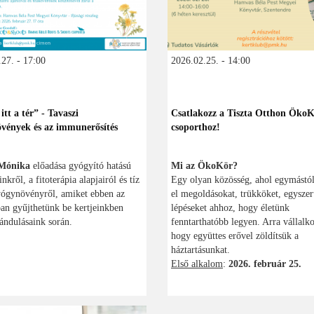
27. - 17:00
2026.02.25. - 14:00
tt a tér” - Tavaszi
Csatlakozz a Tiszta Otthon Öko
vények és az immunerősítés
csoporthoz!
Mónika
előadása gyógyító hatású
Mi az ÖkoKör?
kről, a fitoterápia alapjairól és tíz
Egy olyan közösség, ahol egymástól
yógynövényről, amiket ebben az
el megoldásokat, trükköket, egysze
an gyűjthetünk be kertjeinkben
lépéseket ahhoz, hogy életünk
ándulásaink során.
fenntarthatóbb legyen. Arra vállalk
hogy együttes erővel zöldítsük a
háztartásunkat.
Első alkalom
:
2026. február 25.