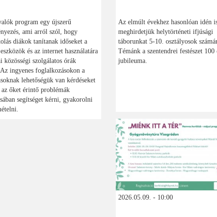
valók program egy újszerű
Az elmúlt évekhez hasonlóan idén i
yezés, ami arról szól, hogy
meghirdetjük helytörténeti ifjúsági
olás diákok tanítanak időseket a
táborunkat 5-10. osztályosok számá
s eszközök és az internet használatára
Témánk a szentendrei festészet 100 
ai közösségi szolgálatos órák
jubileuma.
 Az ingyenes foglalkozásokon a
soknak lehetőségük van kérdéseket
, az őket érintő problémák
ában segítséget kérni, gyakorolni
ételni.
2026.05.09. - 10:00