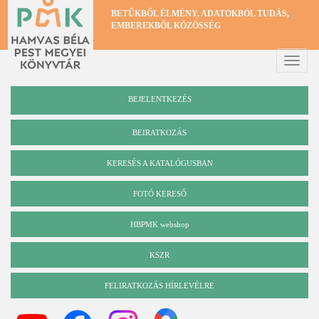
Ugrás
BETŰKBŐL ÉLMÉNY, ADATOKBÓL TUDÁS,
a
EMBEREKBŐL KÖZÖSSÉG
tartalomra
Toggle
naviga
BEJELENTKEZÉS
BEIRATKOZÁS
KERESÉS A KATALÓGUSBAN
Katalógus
FOTÓ KERESŐ
HBPMK webshop
KSZR
FELIRATKOZÁS HÍRLEVÉLRE