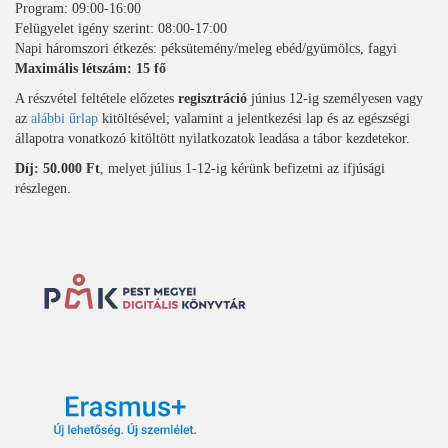
Program: 09:00-16:00
Felügyelet igény szerint: 08:00-17:00
Napi háromszori étkezés: péksütemény/meleg ebéd/gyümölcs, fagyi
Maximális létszám: 15 fő
A részvétel feltétele előzetes
regisztráció
június 12-ig személyesen vagy
az
alábbi űrlap
kitöltésével; valamint a jelentkezési lap és az egészségi
állapotra vonatkozó kitöltött nyilatkozatok leadása a tábor kezdetekor.
Díj: 50.000 Ft
, melyet július 1-12-ig kérünk befizetni az ifjúsági
részlegen.