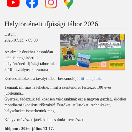
Helytörténeti ifjúsági tábor 2026
Dátum
2026.07.13. - 09:00
Az elmúlt évekhez hasonlóan
idén is meghirdetjük
helytörténeti ifjúsági táborunkat
5-10. osztályosok számára.
Kedvcsinálóként a tavalyi tábor beszámolóját
itt találjátok
.
Témánk mi más is lehetne, mint a szentendrei festészet 100 éves
jubileuma...
Gyertek, fedezzük fel közösen városunknak ezt a nagyon gazdag, érdekes,
mondhatni ikonikus időszakát! Festőket, stílusokat, technikákat,
helyszíneket ismerhetünk meg.
Könyv-művészet-játék-kikapcsolódás-természet...
Időpont: 2026. július 13-17.