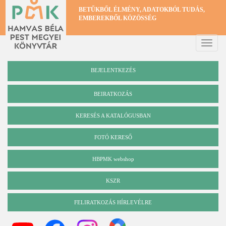
Ugrás
BETŰKBŐL ÉLMÉNY, ADATOKBÓL TUDÁS,
a
EMBEREKBŐL KÖZÖSSÉG
tartalomra
Toggle
naviga
BEJELENTKEZÉS
BEIRATKOZÁS
KERESÉS A KATALÓGUSBAN
Katalógus
FOTÓ KERESŐ
HBPMK webshop
KSZR
FELIRATKOZÁS HÍRLEVÉLRE