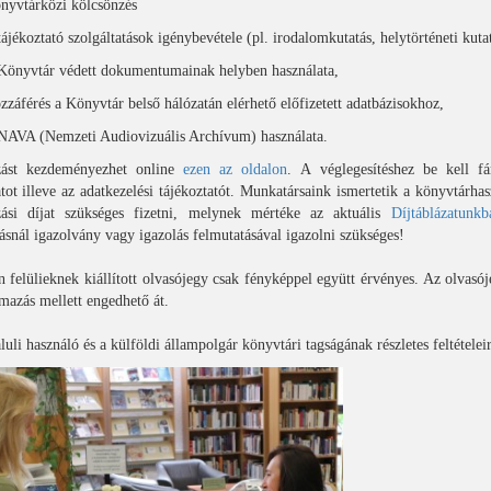
nyvtárközi kölcsönzés
tájékoztató szolgáltatások igénybevétele (pl. irodalomkutatás, helytörténeti kutat
Könyvtár védett dokumentumainak helyben használata,
zzáférés a Könyvtár belső hálózatán elérhető előfizetett adatbázisokhoz,
NAVA (Nemzeti Audiovizuális Archívum) használata.
zást kezdeményezhet online
ezen az oldalon
. A véglegesítéshez be kell fá
tot illeve az adatkezelési tájékoztatót. Munkatársaink ismertetik a könyvtárhasz
zási díjat szükséges fizetni, melynek mértéke az aktuális
Díjtáblázatunkb
ásnál igazolvány vagy igazolás felmutatásával igazolni szükséges!
 felülieknek kiállított olvasójegy csak fényképpel együtt érvényes. Az olvasó
azás mellett engedhető át.
luli használó és a külföldi állampolgár könyvtári tagságának részletes feltétele