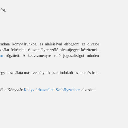
ás),
radnia könyvtárunkba, és aláírásával elfogadni az olvasói
nálat feltételeit, és személyre szóló olvasójegyet készítenek.
an
rögzített. A kedvezményre való jogosultságot minden
jegy használata más személynek csak indokolt esetben és írott
iről a Könyvtár
Könyvtárhasználati Szabályzatában
olvashat.