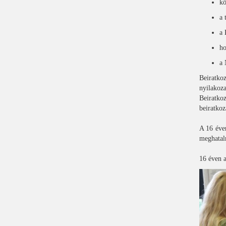
kö
a 
a 
ho
a 
Beiratko
nyilakoza
Beiratko
beiratkoz
A 16 éven
meghatalm
16 éven a