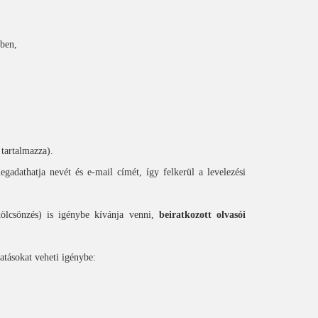
yben,
tartalmazza).
megadathatja nevét és e-mail címét, így felkerül a levelezési
kölcsönzés) is igénybe kívánja venni,
beiratkozott olvasói
atásokat veheti igénybe: