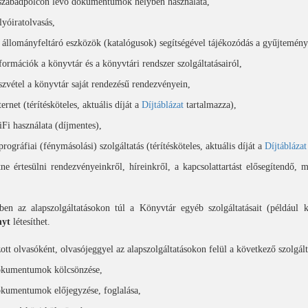
szabadpolcon levő dokumentumok helyben használata,
lyóiratolvasás,
 állományfeltáró eszközök (katalógusok) segítségével tájékozódás a gyűjtemén
formációk a könyvtár és a könyvtári rendszer szolgáltatásairól,
szvétel a könyvtár saját rendezésű rendezvényein,
ternet (térítésköteles, aktuális díját a
Díjtáblázat
tartalmazza),
Fi használata (díjmentes),
prográfiai (fénymásolási) szolgáltatás (térítésköteles, aktuális díját a
Díjtáblázat
ne értesülni rendezvényeinkről, híreinkről, a kapcsolattartást elősegítendő, 
en az alapszolgáltatásokon túl a Könyvtár egyéb szolgáltatásait (például 
nyt
létesíthet.
ott olvasóként, olvasójeggyel az alapszolgáltatásokon felül a következő szolgált
kumentumok kölcsönzése,
kumentumok előjegyzése, foglalása,