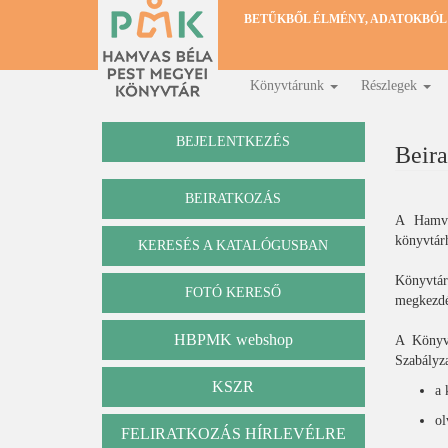
Ugrás
BETŰKBŐL ÉLMÉNY, ADATOKBÓL
a
tartalomra
Könyvtárunk
Részlegek
Fő
navigáció
BEJELENTKEZÉS
Beira
BEIRATKOZÁS
A Hamvas
könyvtárh
KERESÉS A KATALÓGUSBAN
Katalógus
Könyvtáru
FOTÓ KERESŐ
megkezdés
HBPMK webshop
A Könyvt
Szabályza
KSZR
a 
ol
FELIRATKOZÁS HÍRLEVÉLRE