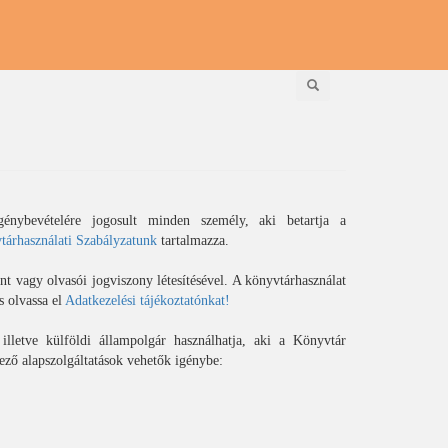
Keresés
énybevételére jogosult minden személy, aki betartja a
árhasználati Szabályzatunk
tartalmazza.
 vagy olvasói jogviszony létesítésével. A könyvtárhasználat
s olvassa el
Adatkezelési tájékoztatónkat!
lletve külföldi állampolgár használhatja, aki a Könyvtár
ző alapszolgáltatások vehetők igénybe: