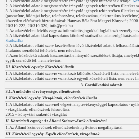
1. A közérdekű adatok megismerésére irányuló igények intézésének rendje:
Köz
2. A közérdekű adatok megismerésére irányuló igények tekintetében illetékes s
3. A közérdekű adatok megismerésére irányuló igények tekintetében illetékes s
(postacíme, földrajzi helye, telefonszáma, telefaxszáma, elektronikus levélcíme
közvetlen elérésének biztosításával: Hamvas Béla Pest Megyei Könyvtár, 2000 Sz
26/310-222; 26/310-320;
info@pmk.hu
4. Az adatvédelmi felelős vagy az információs jogokkal foglalkozó személy
5. A közérdekű adatokkal kapcsolatos kötelező statisztikai adatszolgáltatás ado
Statisztika
6. A közfeladatot ellátó szerv kezelésében lévő közérdekű adatok felhasználásá
általános szerződési feltételek: nem releváns.
7. Azon közérdekű adatok hasznosítására irányuló szerződések listája, amelyekb
egyik szerződő fél: nem releváns.
XI. Közzétételi egység: Közzétételi listák
1. A közfeladatot ellátó szervre vonatkozó különös közzétételi lista: nem relevá
2. A közfeladatot ellátó szervre vonatkozó egyedi közzétételi lista: nem releván
3. Gazdálkodási adatok
3.1. A működés törvényessége, ellenőrzések
I. Közzétételi egység: Vizsgálatok, ellenőrzések listája
1. A közfeladatot ellátó szervnél végzett alaptevékenységgel kapcsolatos - nyi
- vizsgálatok, ellenőrzések felsorolása:
2015 – könyvtári szakértői vizsgálat
II. Közzétételi egység: Az Állami Számvevőszék ellenőrzései
1. Az Állami Számvevőszék ellenőrzéseinek nyilvános megállapításai
III. Közzétételi egység: Egyéb ellenőrzések, vizsgálatok