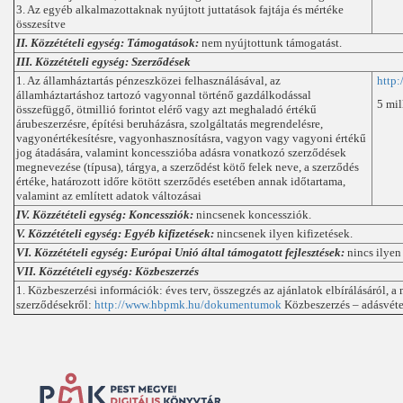
3. Az egyéb alkalmazottaknak nyújtott juttatások fajtája és mértéke
összesítve
II. Közzétételi egység: Támogatások:
nem nyújtottunk támogatást.
III. Közzétételi egység: Szerződések
1. Az államháztartás pénzeszközei felhasználásával, az
http
államháztartáshoz tartozó vagyonnal történő gazdálkodással
5 mill
összefüggő, ötmillió forintot elérő vagy azt meghaladó értékű
árubeszerzésre, építési beruházásra, szolgáltatás megrendelésre,
vagyonértékesítésre, vagyonhasznosításra, vagyon vagy vagyoni értékű
jog átadására, valamint koncesszióba adásra vonatkozó szerződések
megnevezése (típusa), tárgya, a szerződést kötő felek neve, a szerződés
értéke, határozott időre kötött szerződés esetében annak időtartama,
valamint az említett adatok változásai
IV. Közzétételi egység: Koncessziók:
nincsenek koncessziók.
V. Közzétételi egység: Egyéb kifizetések:
nincsenek ilyen kifizetések.
VI. Közzétételi egység: Európai Unió által támogatott fejlesztések:
nincs ilyen 
VII. Közzétételi egység: Közbeszerzés
1. Közbeszerzési információk: éves terv, összegzés az ajánlatok elbírálásáról, a
szerződésekről:
http://www.hbpmk.hu/dokumentumok
Közbeszerzés – adásvéte