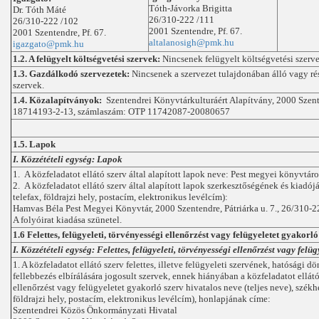
Tóth-Jávorka Brigitta
Dr. Tóth Máté
26/310-222 /111
26/310-222 /102
2001 Szentendre, Pf. 67.
2001 Szentendre, Pf. 67.
altalanosigh@pmk.hu
igazgato@pmk.hu
1.2. A felügyelt költségvetési szervek:
Nincsenek felügyelt költségvetési szerve
1.3. Gazdálkodó szervezetek:
Nincsenek a szervezet tulajdonában álló vagy 
szervek.
1.4. Közalapítványok:
Szentendrei Könyvtárkulturáért Alapítvány, 2000 Szente
18714193-2-13, számlaszám: OTP 11742087-20080657
1.5. Lapok
I. Közzétételi egység: Lapok
1. A közfeladatot ellátó szerv által alapított lapok neve: Pest megyei könyvtáro
2. A közfeladatot ellátó szerv által alapított lapok szerkesztőségének és kiadój
telefax, földrajzi hely, postacím, elektronikus levélcím):
Hamvas Béla Pest Megyei Könyvtár, 2000 Szentendre, Pátriárka u. 7., 26/310-
A folyóirat kiadása szünetel.
1.6 Felettes, felügyeleti, törvényességi ellenőrzést vagy felügyeletet gyakorló
I. Közzétételi egység: Felettes, felügyeleti, törvényességi ellenőrzést vagy felü
1. A közfeladatot ellátó szerv felettes, illetve felügyeleti szervének, hatósági d
fellebbezés elbírálására jogosult szervek, ennek hiányában a közfeladatot ellátó
ellenőrzést vagy felügyeletet gyakorló szerv hivatalos neve (teljes neve), székhe
földrajzi hely, postacím, elektronikus levélcím), honlapjának címe:
Szentendrei Közös Önkormányzati Hivatal