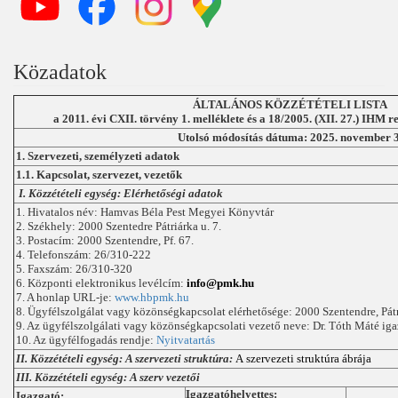
Közadatok
ÁLTALÁNOS KÖZZÉTÉTELI LISTA
a 2011. évi CXII. törvény 1. melléklete és a 18/2005. (XII. 27.) IHM r
Utolsó módosítás dátuma: 2025. november 3
1. Szervezeti, személyzeti adatok
1.1. Kapcsolat, szervezet, vezetők
I. Közzétételi egység: Elérhetőségi adatok
1. Hivatalos név: Hamvas Béla Pest Megyei Könyvtár
2. Székhely: 2000 Szentedre Pátriárka u. 7.
3. Postacím: 2000 Szentendre, Pf. 67.
4. Telefonszám: 26/310-222
5. Faxszám: 26/310-320
6. Központi elektronikus levélcím:
info@pmk.hu
7. A honlap URL-je:
www.hbpmk.hu
8. Ügyfélszolgálat vagy közönségkapcsolat elérhetősége: 2000 Szentendre, Pátr
9. Az ügyfélszolgálati vagy közönségkapcsolati vezető neve: Dr. Tóth Máté ig
10. Az ügyfélfogadás rendje:
Nyitvatartás
II. Közzétételi egység: A szervezeti struktúra:
A szervezeti struktúra ábrája
III. Közzétételi egység: A szerv vezetői
Igazgatóhelyettes:
Igazgató: