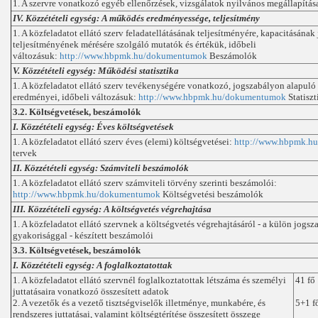
1. A szervre vonatkozó egyéb ellenőrzések, vizsgálatok nyilvános megállapítás
IV. Közzétételi egység: A működés eredményessége, teljesítmény
1. A közfeladatot ellátó szerv feladatellátásának teljesítményére, kapacitásána
teljesítményének mérésére szolgáló mutatók és értékük, időbeli
változásuk:
http://www.hbpmk.hu/dokumentumok
Beszámolók
V. Közzétételi egység: Működési statisztika
1. A közfeladatot ellátó szerv tevékenységére vonatkozó, jogszabályon alapuló s
eredményei, időbeli változásuk:
http://www.hbpmk.hu/dokumentumok
Statiszt
3.2. Költségvetések, beszámolók
I. Közzétételi egység: Éves költségvetések
1. A közfeladatot ellátó szerv éves (elemi) költségvetései:
http://www.hbpmk.h
tervek
II. Közzétételi egység: Számviteli beszámolók
1. A közfeladatot ellátó szerv számviteli törvény szerinti beszámolói:
http://www.hbpmk.hu/dokumentumok
Költségvetési beszámolók
III. Közzétételi egység: A költségvetés végrehajtása
1. A közfeladatot ellátó szervnek a költségvetés végrehajtásáról - a külön jog
gyakorisággal - készített beszámolói
3.3. Költségvetések, beszámolók
I. Közzétételi egység: A foglalkoztatottak
1. A közfeladatot ellátó szervnél foglalkoztatottak létszáma és személyi
41 fő
juttatásaira vonatkozó összesített adatok
2. A vezetők és a vezető tisztségviselők illetménye, munkabére, és
5+1 f
rendszeres juttatásai, valamint költségtérítése összesített összege