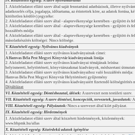
IV. Közzétételi egység: A szerv nyilvántartásai
1. A közfeladatot ellátó szerv által saját fenntartású adatbázisok, illetve nyilvá
adatkezelés célja, jogalapja, időtartama, az érintettek köre, az adatok forrása, k
kitöltetlen kérdőív) jegyzéke:
2. A közfeladatot ellátó szerv által - alaptevékenysége keretében - gyűjtött és fe
3. A közfeladatot ellátó szerv által - alaptevékenysége keretében - gyűjtött és 
hozzáférés módja
4. A közfeladatot ellátó szerv által - alaptevékenysége keretében - gyűjtött és f
másolatkészítés költségei: Nincs költsége.
V. Közzétételi egység: Nyilvános kiadványok
1. A közfeladatot ellátó szerv nyilvános kiadványainak címei:
A Hamvas Béla Pest Megyei Könyvtár kiadványainak listája
2. A közfeladatot ellátó szerv nyilvános kiadványai témájának leírása:
helyismereti, helytörténeti, könyvtárszakmai kiadványok, módszertani útmutat
3. A közfeladatot ellátó szerv nyilvános kiadványaihoz való hozzáférés módja:
Hamvas Béla Pest Megyei Könyvtár Helytörténeti gyűjtemény
4. A közfeladatot ellátó szerv nyilvános kiadványaiért fizetendő költségtérítés
Díjtáblázat
VI. Közzétételi egység: Döntéshozatal, ülések:
A szervezet
nem testületi szerv.
VII. Közzétételi egység: A szerv döntései, koncepciók, tervezetek, javaslatok:
A
VIII. Közzétételi egység: Pályázatok:
Nincs a szervezet által kiírt pályázat.
IX. Közzétételi egység: Hirdetmények
1. A közfeladatot ellátó szerv által közzétett hirdetmények, közlemények:
www.hbpmk.hu/allas
X. Közzétételi egység: Közérdekű adatok igénylése