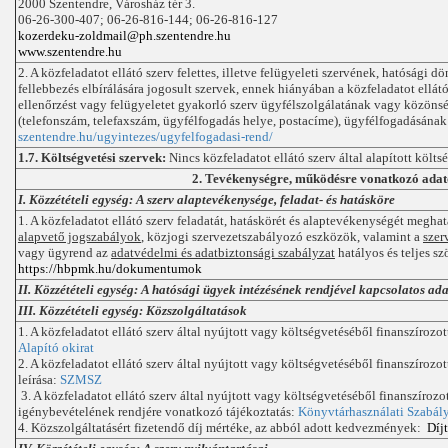
2000 Szentendre, Városház tér 3.
06-26-300-407; 06-26-816-144; 06-26-816-127
kozerdeku-zoldmail@ph.szentendre.hu
www.szentendre.hu
2. A közfeladatot ellátó szerv felettes, illetve felügyeleti szervének, hatósági d
fellebbezés elbírálására jogosult szervek, ennek hiányában a közfeladatot ellátó
ellenőrzést vagy felügyeletet gyakorló szerv ügyfélszolgálatának vagy közöns
(telefonszám, telefaxszám, ügyfélfogadás helye, postacíme), ügyfélfogadásának
szentendre.hu/ugyintezes/ugyfelfogadasi-rend/
1.7. Költségvetési szervek:
Nincs közfeladatot ellátó szerv által alapított költsé
2. Tevékenységre, működésre vonatkozó ada
I. Közzétételi egység: A szerv alaptevékenysége, feladat- és hatásköre
1. A közfeladatot ellátó szerv feladatát, hatáskörét és alaptevékenységét megha
alapvető jogszabályok
, közjogi szervezetszabályozó eszközök, valamint a
szer
vagy ügyrend az
adatvédelmi és adatbiztonsági szabályzat
hatályos és teljes s
https://hbpmk.hu/dokumentumok
II. Közzétételi egység: A hatósági ügyek intézésének rendjével kapcsolatos ad
III. Közzétételi egység: Közszolgáltatások
1. A közfeladatot ellátó szerv által nyújtott vagy költségvetéséből finanszíroz
Alapító okirat
2. A közfeladatot ellátó szerv által nyújtott vagy költségvetéséből finanszírozo
leírása:
SZMSZ
3. A közfeladatot ellátó szerv által nyújtott vagy költségvetéséből finanszírozo
igénybevételének rendjére vonatkozó tájékoztatás:
Könyvtárhasználati Szabál
4. Közszolgáltatásért fizetendő díj mértéke, az abból adott kedvezmények:
Díj