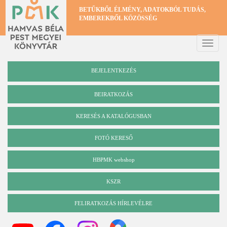
Ugrás
BETŰKBŐL ÉLMÉNY, ADATOKBÓL TUDÁS,
a
EMBEREKBŐL KÖZÖSSÉG
tartalomra
Toggle
naviga
BEJELENTKEZÉS
BEIRATKOZÁS
KERESÉS A KATALÓGUSBAN
Katalógus
FOTÓ KERESŐ
HBPMK webshop
KSZR
FELIRATKOZÁS HÍRLEVÉLRE