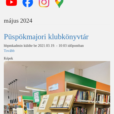
május 2024
Püspökmajori klubkönyvtár
hbpmkadmin
küldte be
2021.03.19. - 10:03
időpontban
Tovább
(Püspökmajori
klubkönyvtár)
Képek