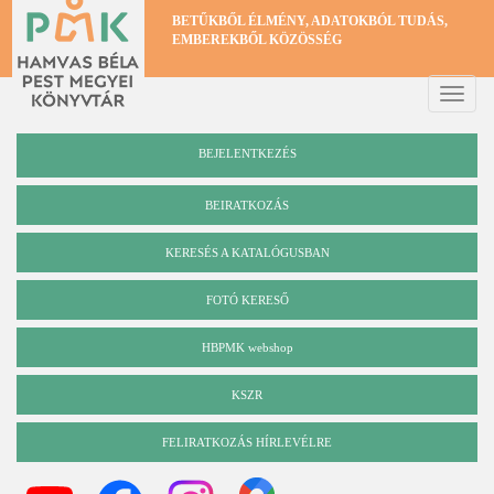
Ugrás
BETŰKBŐL ÉLMÉNY, ADATOKBÓL TUDÁS,
a
EMBEREKBŐL KÖZÖSSÉG
tartalomra
Toggle
naviga
BEJELENTKEZÉS
BEIRATKOZÁS
KERESÉS A KATALÓGUSBAN
Katalógus
FOTÓ KERESŐ
HBPMK webshop
KSZR
FELIRATKOZÁS HÍRLEVÉLRE