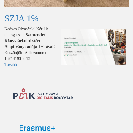
SZJA 1%
Kedves Olvasónk! Kérjük
támogassa a
Szentendrei
Könyvtárkultúráért
Alapítványt adója 1%-ával!
Köszönjük! Adószámunk:
18714193-2-13
Tovább
(SZJA
1%)