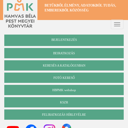
Ugrás
BETŰKBŐL ÉLMÉNY, ADATOKBÓL TUDÁS,
a
EMBEREKBŐL KÖZÖSSÉG
tartalomra
Toggle
naviga
BEJELENTKEZÉS
BEIRATKOZÁS
KERESÉS A KATALÓGUSBAN
Katalógus
FOTÓ KERESŐ
HBPMK webshop
KSZR
FELIRATKOZÁS HÍRLEVÉLRE