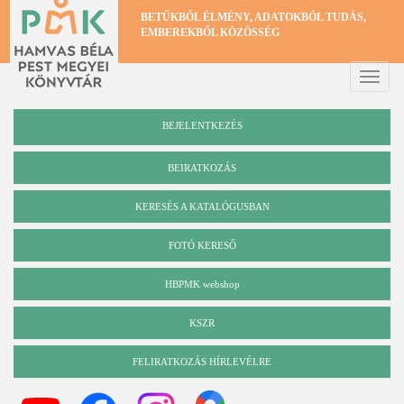
Ugrás
BETŰKBŐL ÉLMÉNY, ADATOKBÓL TUDÁS,
a
EMBEREKBŐL KÖZÖSSÉG
tartalomra
Toggle
naviga
BEJELENTKEZÉS
BEIRATKOZÁS
KERESÉS A KATALÓGUSBAN
Katalógus
FOTÓ KERESŐ
HBPMK webshop
KSZR
FELIRATKOZÁS HÍRLEVÉLRE