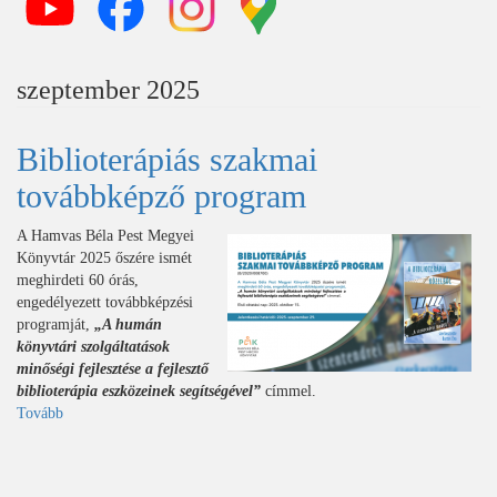
szeptember 2025
Biblioterápiás szakmai
továbbképző program
A Hamvas Béla Pest Megyei
Könyvtár 2025 őszére ismét
meghirdeti 60 órás,
engedélyezett továbbképzési
programját,
„A humán
könyvtári szolgáltatások
minőségi fejlesztése a fejlesztő
biblioterápia eszközeinek segítségével”
címmel.
Tovább
(Biblioterápiás
szakmai
továbbképző
program)