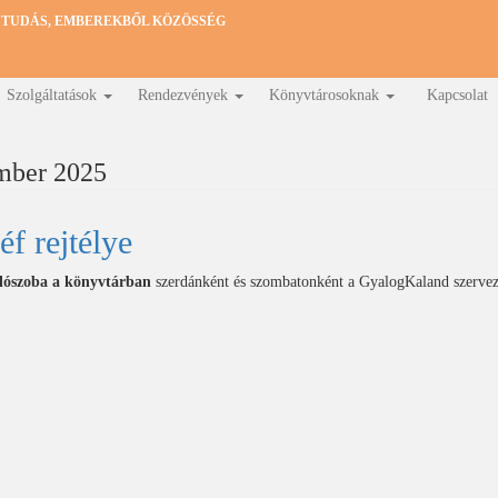
 TUDÁS, EMBEREKBŐL KÖZÖSSÉG
Szolgáltatások
Rendezvények
Könyvtárosoknak
Kapcsolat
mber 2025
éf rejtélye
lószoba a könyvtárban
szerdánként és szombatonként a GyalogKaland szervez
A
éf
jtélye)