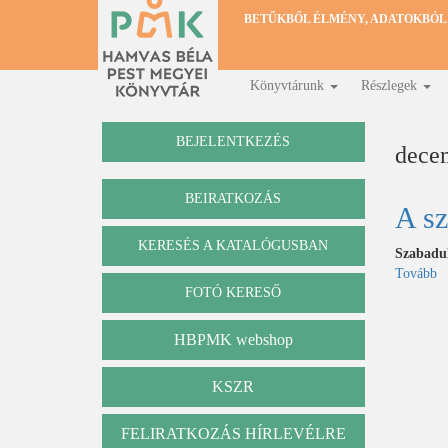
Ugrás
BETŰKBŐL ÉLMÉNY, ADATOKBÓL
a
tartalomra
Könyvtárunk
Részlegek
Fő
navigáció
BEJELENTKEZÉS
dece
BEIRATKOZÁS
A sz
KERESÉS A KATALÓGUSBAN
Katalógus
Szabadu
Tovább
(
FOTÓ KERESŐ
sz
re
HBPMK webshop
KSZR
FELIRATKOZÁS HÍRLEVÉLRE