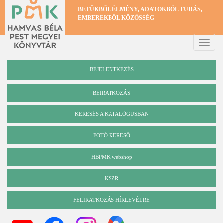
Ugrás
BETŰKBŐL ÉLMÉNY, ADATOKBÓL TUDÁS,
a
EMBEREKBŐL KÖZÖSSÉG
tartalomra
Toggle
naviga
BEJELENTKEZÉS
BEIRATKOZÁS
KERESÉS A KATALÓGUSBAN
Katalógus
FOTÓ KERESŐ
HBPMK webshop
KSZR
FELIRATKOZÁS HÍRLEVÉLRE