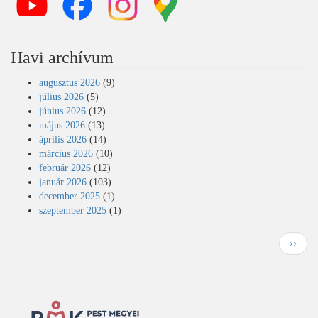
Havi archívum
augusztus 2026
(9)
július 2026
(5)
június 2026
(12)
május 2026
(13)
április 2026
(14)
március 2026
(10)
február 2026
(12)
január 2026
(103)
december 2025
(1)
szeptember 2025
(1)
Oldalszámozás
K
››
ö
v
e
t
k