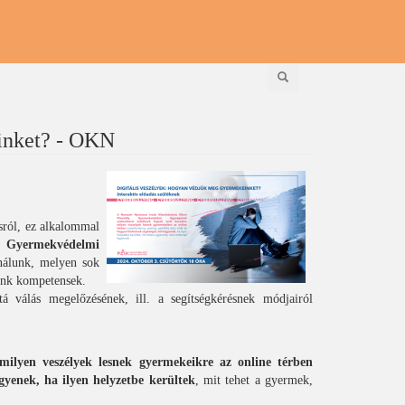
Keresés
inket? - OKN
ásról, ez alkalommal
 Gyermekvédelmi
 nálunk, melyen sok
unk kompetensek.
á válás megelőzésének, ill. a segítségkérésnek módjairól
milyen veszélyek lesnek gyermekeikre az online térben
egyenek, ha ilyen helyzetbe kerültek
, mit tehet a gyermek,