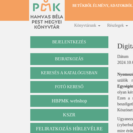
Ugrás
BETŰKBŐL ÉLMÉNY, ADATOKBÓL
a
tartalomra
Könyvtárunk
Részlegek
Fő
navigáció
BEJELENTKEZÉS
Digit
Dátum
BEIRATKOZÁS
2024.10.
KERESÉS A KATALÓGUSBAN
Nyomozók
Katalógus
szülők 
Egységé
FOTÓ KERESŐ
olyan ké
Ezen a m
HBPMK webshop
beszélget
Köszönet
KSZR
Ugyanezz
(cyberbul
FELIRATKOZÁS HÍRLEVÉLRE
mire érde