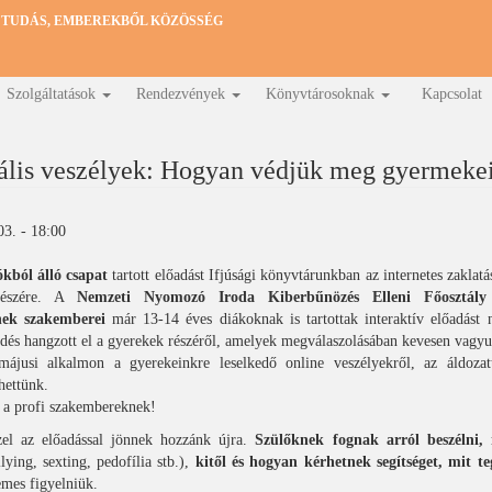
 TUDÁS, EMBEREKBŐL KÖZÖSSÉG
Szolgáltatások
Rendezvények
Könyvtárosoknak
Kapcsolat
ális veszélyek: Hogyan védjük meg gyermeke
03. - 18:00
ból álló csapat
tartott előadást Ifjúsági könyvtárunkban az internetes zaklat
részére. A
Nemzeti Nyomozó Iroda Kiberbűnözés Elleni Főosztály
nek szakemberei
már 13-14 éves diákoknak is tartottak interaktív előadást
rdés hangzott el a gyerekek részéről, amelyek megválaszolásában kevesen vagy
ájusi alkalmon a gyerekeinkre leselkedő online veszélyekről, az áldozatt
hettünk.
 a profi szakembereknek!
el az előadással jönnek hozzánk újra.
Szülőknek fognak arról beszélni, 
lying, sexting, pedofília stb.),
kitől és hogyan kérhetnek segítséget, mit t
mes figyelniük.