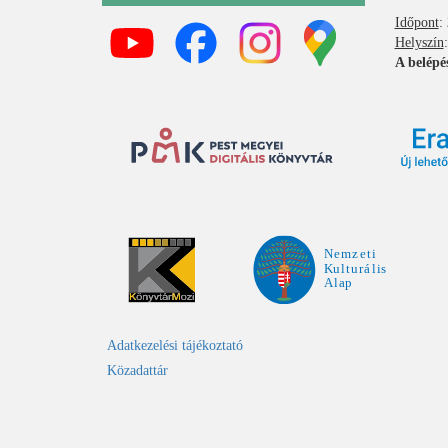
Időpont
:
Helyszín
A belépé
Adatkezelési tájékoztató
Közadattár