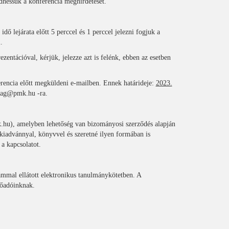
hessük a konferencia meghirdetését.
 lejárata előtt 5 perccel és 1 perccel jelezni fogjuk a
.
ntációval, kérjük, jelezze azt is felénk, ebben az esetben
erencia előtt megküldeni e-mailben. Ennek határideje:
2023.
rsag@pmk.hu -ra.
hu), amelyben lehetőség van bizományosi szerződés alapján
kiadvánnyal, könyvvel és szeretné ilyen formában is
 a kapcsolatot.
ámmal ellátott elektronikus tanulmánykötetben. A
lőadóinknak.