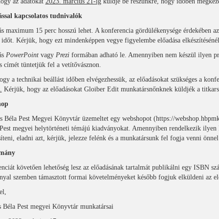
hogy az adatokat
2023. március 21-ig
küldje be részünkre, hogy időben megkezd
ással kapcsolatos tudnivalók
s maximum 15 perc hosszú lehet. A konferencia gördülékenysége érdekében az idő
 időt. Kérjük, hogy ezt mindenképpen vegye figyelembe előadása elkészítésénél
ás
PowerPoint
vagy
Prezi
formában adható le. Amennyiben nem készül ilyen preze
s címét tüntetjük fel a vetítővásznon.
gy a technikai beállást időben elvégezhessük, az előadásokat szükséges a konf
.
Kérjük, hogy az előadásokat Gloiber Edit munkatársnőnknek küldjék a titka
hop
 Béla Pest Megyei Könyvtár üzemeltet egy webshopot (https://webshop.hbpmk.
 Pest megyei helytörténeti témájú kiadványokat. Amennyiben rendelkezik ilyen 
íteni, eladni azt, kérjük, jelezze felénk és a munkatársunk fel fogja venni önnel
lmány
nciát követően lehetőség lesz az előadásának tartalmát publikálni egy ISBN sz
nyal szemben támasztott formai követelményeket később fogjuk elküldeni az e
el,
 Béla Pest megyei Könyvtár munkatársai