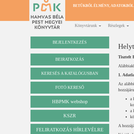
Ugrás
BETŰKBŐL ÉLMÉNY, ADATOKBÓL
a
tartalomra
Könyvtárunk
Részlegek
Fő
navigáció
BEJELENTKEZÉS
Helyt
Tisztelt 
BEIRATKOZÁS
Alábbiakb
KERESÉS A KATALÓGUSBAN
1. Adatl
Katalógus
Az alábbi
FOTÓ KERESŐ
hozzájáru
a 
HBPMK webshop
ko
a 
KSZR
kö
A hozzájá
FELIRATKOZÁS HÍRLEVÉLRE