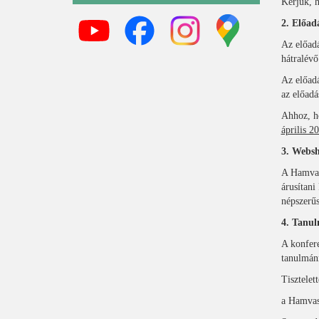
Kérjük, 
2. Előad
Az előadá
hátralévő
Az előad
az előadá
Ahhoz, ho
április 20
3. Webs
A Hamvas
árusítani
népszerűs
4. Tanu
A konfere
tanulmán
Tisztelett
a Hamvas