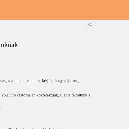
Keresés
óinknak
ükséges adatokat, valamint kérjük, hogy adja meg
 YouTube csatornáján közzéteszünk, illetve feltöltünk a
,