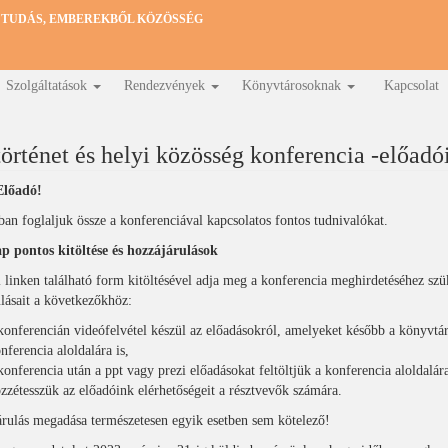
 TUDÁS, EMBEREKBŐL KÖZÖSSÉG
Szolgáltatások
Rendezvények
Könyvtárosoknak
Kapcsolat
örténet és helyi közösség konferencia -előad
Előadó!
an foglaljuk össze a konferenciával kapcsolatos fontos tudnivalókat.
ap pontos kitöltése és hozzájárulások
 linken található form kitöltésével adja meg a konferencia meghirdetéséhez sz
lásait a következőkhöz:
konferencián videófelvétel készül az előadásokról, amelyeket később a könyvtár
nferencia aloldalára is,
konferencia után a ppt vagy prezi előadásokat feltöltjük a konferencia aloldalára
zzétesszük az előadóink elérhetőségeit a résztvevők számára.
rulás megadása természetesen egyik esetben sem kötelező!