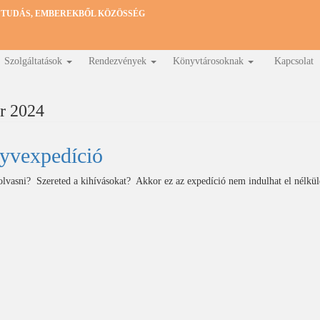
 TUDÁS, EMBEREKBŐL KÖZÖSSÉG
Szolgáltatások
Rendezvények
Könyvtárosoknak
Kapcsolat
r 2024
yvexpedíció
olvasni? Szereted a kihívásokat? Akkor ez az expedíció nem indulhat el nélkül
Könyvexpedíció)