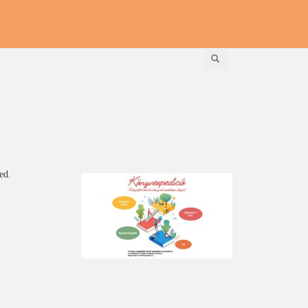
Keresés
ed.