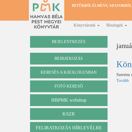
Ugrás
BETŰKBŐL ÉLMÉNY, ADATOKBÓL
a
tartalomra
Könyvtárunk
Részlegek
Fő
navigáció
BEJELENTKEZÉS
januá
BEIRATKOZÁS
Kön
KERESÉS A KATALÓGUSBAN
Katalógus
Szeretsz 
Tovább
(
FOTÓ KERESŐ
HBPMK webshop
KSZR
FELIRATKOZÁS HÍRLEVÉLRE