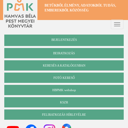
Ugrás
BETŰKBŐL ÉLMÉNY, ADATOKBÓL TUDÁS,
a
EMBEREKBŐL KÖZÖSSÉG
tartalomra
Toggle
naviga
BEJELENTKEZÉS
BEIRATKOZÁS
KERESÉS A KATALÓGUSBAN
Katalógus
FOTÓ KERESŐ
HBPMK webshop
KSZR
FELIRATKOZÁS HÍRLEVÉLRE