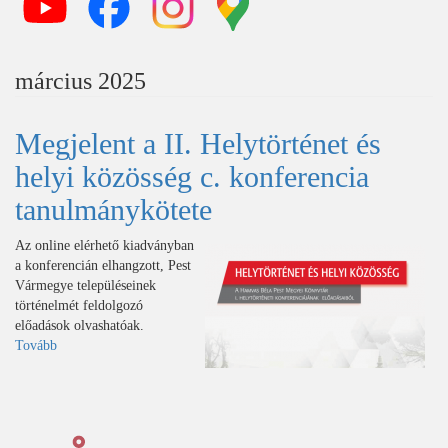
március 2025
Megjelent a II. Helytörténet és
helyi közösség c. konferencia
tanulmánykötete
Az online elérhető kiadványban
a konferencián elhangzott, Pest
Vármegye településeinek
történelmét feldolgozó
előadások olvashatóak.
Tovább
(Megjelent
a
II.
Helytörténet
és
helyi