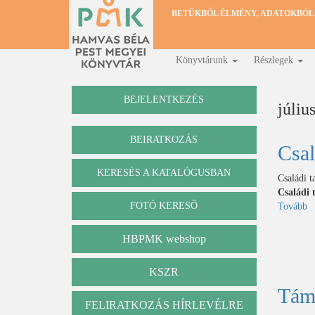
Ugrás
BETŰKBŐL ÉLMÉNY, ADATOKBÓL
a
tartalomra
Könyvtárunk
Részlegek
Fő
navigáció
BEJELENTKEZÉS
júliu
BEIRATKOZÁS
Csal
KERESÉS A KATALÓGUSBAN
Katalógus
Családi t
Családi 
FOTÓ KERESŐ
Tovább
(C
t
a
HBPMK webshop
k
KSZR
Támo
FELIRATKOZÁS HÍRLEVÉLRE