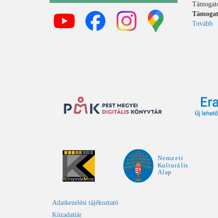
Támogatói
Támogató
Tovább
(
t
a
k
Adatkezelési tájékoztató
Közadattár