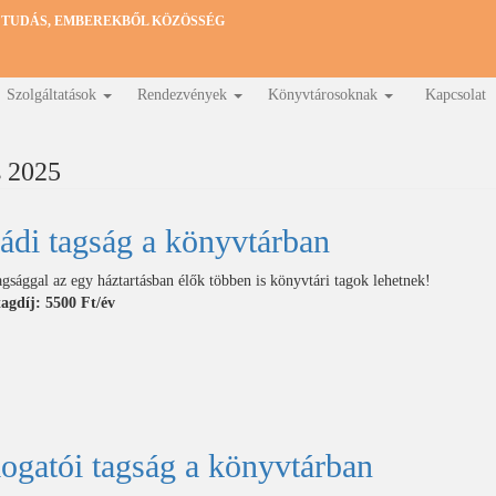
 TUDÁS, EMBEREKBŐL KÖZÖSSÉG
Szolgáltatások
Rendezvények
Könyvtárosoknak
Kapcsolat
s 2025
ádi tagság a könyvtárban
agsággal az egy háztartásban élők többen is könyvtári tagok lehetnek!
tagdíj: 5500 Ft/év
saládi
agság
önyvtárban)
gatói tagság a könyvtárban