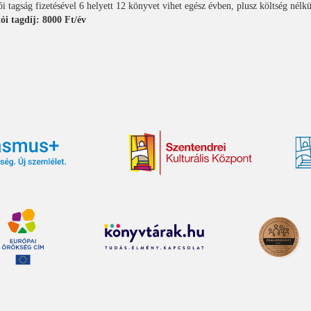
 tagság fizetésével 6 helyett 12 könyvet vihet egész évben, plusz költség nélkü
i tagdíj: 8000 Ft/év
Támogatói
agság
önyvtárban)