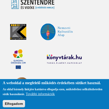
A weboldal a megfelelő működés érdekében sütiket használ.
Az oldal bármely linkjére kattintva elfogadja ezen, működéshez nélkülözhetetlen
További információk
sütik használatát.
Adatkezelési tájékoztató
Elfogadom
Közadattár