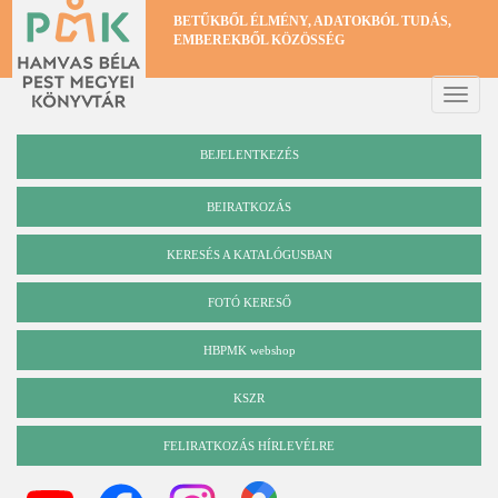
Ugrás
BETŰKBŐL ÉLMÉNY, ADATOKBÓL TUDÁS,
a
EMBEREKBŐL KÖZÖSSÉG
tartalomra
Toggle
naviga
BEJELENTKEZÉS
BEIRATKOZÁS
KERESÉS A KATALÓGUSBAN
Katalógus
FOTÓ KERESŐ
HBPMK webshop
KSZR
FELIRATKOZÁS HÍRLEVÉLRE