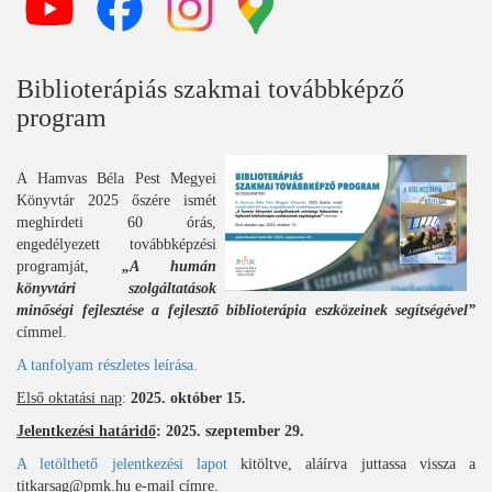
Biblioterápiás szakmai továbbképző
program
A Hamvas Béla Pest Megyei
Könyvtár 2025 őszére ismét
meghirdeti 60 órás,
engedélyezett továbbképzési
programját,
„A humán
könyvtári szolgáltatások
minőségi fejlesztése a fejlesztő biblioterápia eszközeinek segítségével”
címmel.
A tanfolyam részletes leírása.
Első oktatási nap
:
2025. október 15.
Jelentkezési határidő
: 2025. szeptember 29.
A letölthető jelentkezési lapot
kitöltve, aláírva juttassa vissza a
titkarsag@pmk.hu e-mail címre.