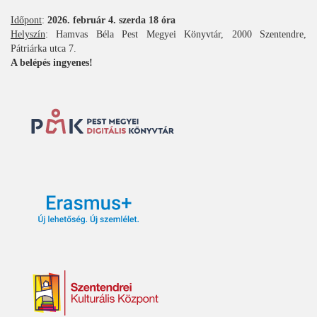
Időpont
:
2026. február 4. szerda 18 óra
Helyszín
: Hamvas Béla Pest Megyei Könyvtár, 2000 Szentendre,
Pátriárka utca 7.
A belépés ingyenes!