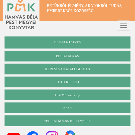
Ugrás
BETŰKBŐL ÉLMÉNY, ADATOKBÓL TUDÁS,
a
EMBEREKBŐL KÖZÖSSÉG
tartalomra
Toggle
naviga
BEJELENTKEZÉS
BEIRATKOZÁS
KERESÉS A KATALÓGUSBAN
Katalógus
FOTÓ KERESŐ
HBPMK webshop
KSZR
FELIRATKOZÁS HÍRLEVÉLRE