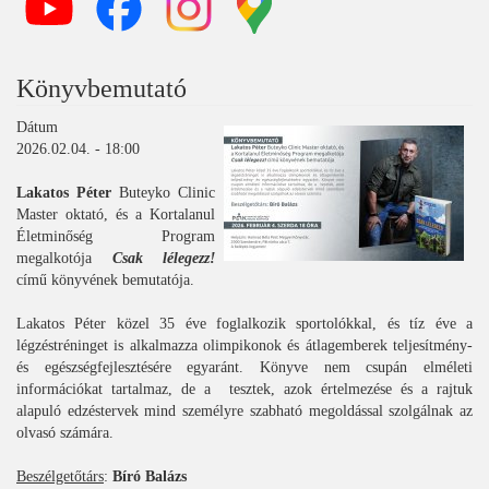
Könyvbemutató
Dátum
2026.02.04. - 18:00
Lakatos Péter
Buteyko Clinic
Master oktató, és a Kortalanul
Életminőség Program
megalkotója
Csak lélegezz!
című könyvének bemutatója.
Lakatos Péter közel 35 éve foglalkozik sportolókkal, és tíz éve a
légzéstréninget is alkalmazza olimpikonok és átlagemberek teljesítmény-
és egészségfejlesztésére egyaránt. Könyve nem csupán elméleti
információkat tartalmaz, de a tesztek, azok értelmezése és a rajtuk
alapuló edzéstervek mind személyre szabható megoldással szolgálnak az
olvasó számára.
Beszélgetőtárs
:
Bíró Balázs