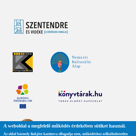
A weboldal a megfelelő működés érdekében sütiket használ.
Az oldal bármely linkjére kattintva elfogadja ezen, működéshez nélkülözhetetlen