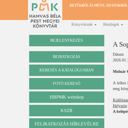
Ugrás
BETŰKBŐL ÉLMÉNY, ADATOKBÓL
a
tartalomra
Könyvtárunk
Részlegek
Fő
navigáció
BEJELENTKEZÉS
A So
Dátum
BEIRATKOZÁS
2026.01.
KERESÉS A KATALÓGUSBAN
Molnár C
Katalógus
A lelkes 
FOTÓ KERESŐ
meg köny
HBPMK webshop
Kiállítás
Helyszín
KSZR
A belépé
FELIRATKOZÁS HÍRLEVÉLRE