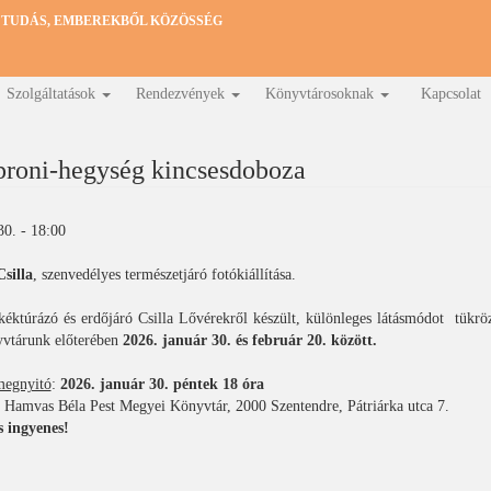
 TUDÁS, EMBEREKBŐL KÖZÖSSÉG
Szolgáltatások
Rendezvények
Könyvtárosoknak
Kapcsolat
proni-hegység kincsesdoboza
30. - 18:00
silla
, szenvedélyes természetjáró fotókiállítása.
kéktúrázó és erdőjáró Csilla Lővérekről készült, különleges látásmódot tükröz
vtárunk előterében
2026. január 30. és február 20. között.
megnyitó
:
2026. január 30. péntek 18 óra
: Hamvas Béla Pest Megyei Könyvtár, 2000 Szentendre, Pátriárka utca 7.
s ingyenes!