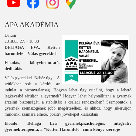
APA AKADÉMIA
Dátum
2019.03.27. - 18:00
DELIÁGA ÉVA: Ketten
háromfelé – Válás gyerekkel
Előadás, könyvbemutató,
dedikálás
Válás gyerekkel. Nehéz ügy... A
szülőkben sok a kérdés, az
indulat, a bizonytalanság. Hogyan lehet úgy csinálni, hogy a lehető
legkevésbé sérüljön a gyermek? Hogyan lehet helyreállítani a gyermek
érzelmi biztonságát, a stabilitást a családi rendszerben? Szempontok a
gyermek szemszögének jobb megértéséhez, és ahhoz, hogy sikerüljön
mindenki számára élhető, pozitív jövőképet kialakítani.
Előadó: Deliága Éva gyermekpszichológus, integratív
gyermekterapeuta, a "Ketten Háromfelé" című könyv szerzője