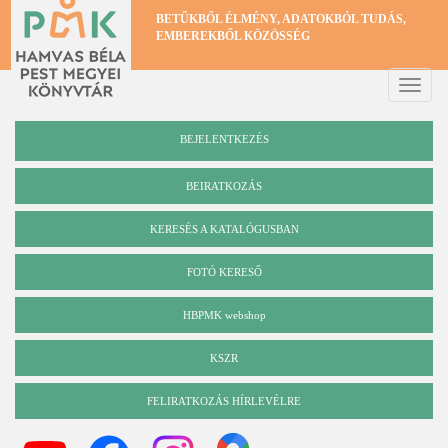
Ugrás
BETŰKBŐL ÉLMÉNY, ADATOKBÓL TUDÁS,
a
EMBEREKBŐL KÖZÖSSÉG
tartalomra
Toggle
naviga
BEJELENTKEZÉS
BEIRATKOZÁS
KERESÉS A KATALÓGUSBAN
Katalógus
FOTÓ KERESŐ
HBPMK webshop
KSZR
FELIRATKOZÁS HÍRLEVÉLRE