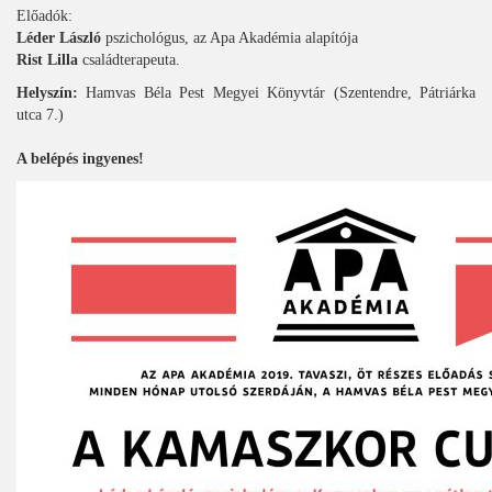
Előadók:
Léder László
pszichológus, az Apa Akadémia alapítója
Rist Lilla
családterapeuta.
Helyszín:
Hamvas Béla Pest Megyei Könyvtár (Szentendre, Pátriárka
utca 7.)
A belépés ingyenes!