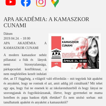
APA AKADÉMIA: A KAMASZKOR
CUNAMI
Dátum
2019.04.24. - 18:00
APA AKADÉMIA: A
KAMASZKOR CUNAMI
A modern kamaszkor nehéz
pillanatai: a fiúk és lányok
nemi bizonytalansága,
párkapcsolati konfliktusai, a
nem megfelelően kezelt indulati
élet, az IT függőség, a világtól való elfordulás – mit tegyünk hát apaként
és anyaként, hogy ne rontsuk el azt, amit addig jól csináltunk? Mit tehet
egy apa, hogy fiai ne essenek ki az iskolarendszerből és hogy lányai ne
szorongjanak és fogyókúrázzanak, illetve, hogy gyermekei ne mama
hotelben és papa bankon éljék életüket? És nem utolsó sorban: mit
tanulhatunk apaként és anyaként a kamaszoktól?