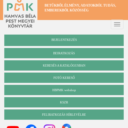
Ugrás
BETŰKBŐL ÉLMÉNY, ADATOKBÓL TUDÁS,
a
EMBEREKBŐL KÖZÖSSÉG
tartalomra
Toggle
naviga
BEJELENTKEZÉS
BEIRATKOZÁS
KERESÉS A KATALÓGUSBAN
Katalógus
FOTÓ KERESŐ
HBPMK webshop
KSZR
FELIRATKOZÁS HÍRLEVÉLRE